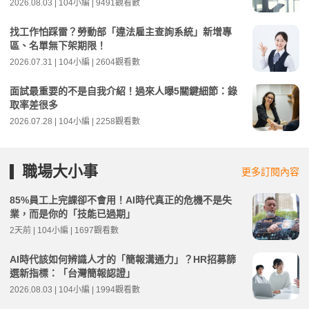
2026.08.03 | 104小編 | 9491觀看數
找工作怕踩雷？勞動部「違法雇主查詢系統」新增專
區、名單無下架期限！
2026.07.31 | 104小編 | 2604觀看數
面試最重要的不是自我介紹！過來人曝5關鍵細節：錄
取率差很多
2026.07.28 | 104小編 | 2258觀看數
職場大小事
更多訂閱內容
85%員工上完課卻不會用！AI時代真正的危機不是失
業，而是你的「技能已過期」
2天前 | 104小編 | 1697觀看數
AI時代該如何辨識人才的「簡報溝通力」？HR招募篩
選新指標：「台灣簡報認證」
2026.08.03 | 104小編 | 1994觀看數