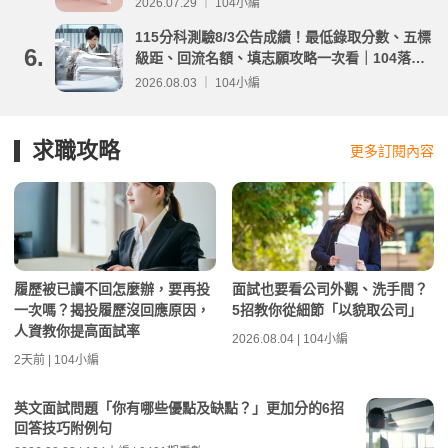
2026.07.29 ｜ 104小編
115分科測驗8/3公告成績！最低錄取分數、五標
6.
級距、回流名額、填志願攻略一次看｜104落點
分析
2026.08.03 ｜ 104小編
求職攻略
更多訂閱內容
履歷被已讀不回怎麼辦，要再投
面試也要看公司外觀、洗手間？
一次嗎？揭投履歷沒回應原因，
5招教你從細節「以貌取公司」
人資教你提高面試率
2026.08.04 | 104小編
2天前 | 104小編
英文面試問題「你有哪些優點及缺點？」更加分的6招
回答技巧附例句