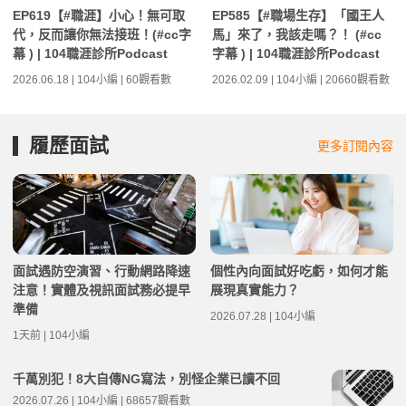
EP619【#職涯】小心！無可取
EP585【#職場生存】「國王人
代，反而讓你無法接班！(#cc字
馬」來了，我該走嗎？！ (#cc
幕 ) | 104職涯診所Podcast
字幕 ) | 104職涯診所Podcast
2026.06.18 | 104小編 | 60觀看數
2026.02.09 | 104小編 | 20660觀看數
履歷面試
更多訂閱內容
面試遇防空演習、行動網路降速
個性內向面試好吃虧，如何才能
注意！實體及視訊面試務必提早
展現真實能力？
準備
2026.07.28 | 104小編
1天前 | 104小編
千萬別犯！8大自傳NG寫法，別怪企業已讀不回
2026.07.26 | 104小編 | 68657觀看數