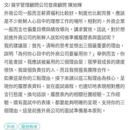
文/ 展宇管理顧問公司首席顧問 陳旭輝
外商公司一般而言薪資福利比較好，制度也比較完善，應該
是不少新鮮人心目中的理想工作的場所。相對的，外商企業
一般而言也偏重目標與績效導向，講求實效。因此，對於想
前進外商公司的新鮮人該如何做準備履歷表與面試呢？
我的建議是：首先，清晰的思考並想出三個最重要的理由，
說明「為何你心目中的外商公司要雇用你？」舉例而言，你
可能會說，我應該被雇用的三個理由是：我學習成長的速度
很快、我是個負責任的人、而且我很擅長團隊合作。
如果這是你的三點理由，接下來請以這三點理由為核心，呈
現你的履歷表資料、並在面試過程，也適切地表現相對應的
言行態度。換句話說，履歷表內的相關社團經驗、工作經
驗、還有面試中的表達，都要能夠明確的呈現、支持你的三
個理由。這是前進外商公司的面試準備基本原則。
外商
履歷教學