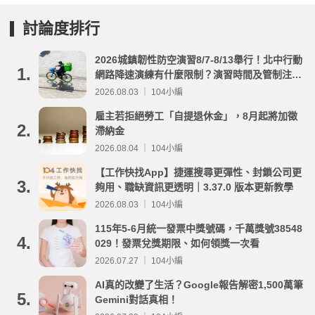
討論度排行
2026城鎮韌性防空演習8/7-8/13舉行！北中行動
1.
網路降速演練有什麼限制？演習時間及管制注意
事項整理
2026.08.03 ｜ 104小編
雇主若拒絕勞工「自提退休金」，8月起將加徵
2.
滯納金
2026.08.04 ｜ 104小編
【工作快找App】捷運搜尋更彈性、封鎖公司更
3.
夠用、職缺資訊更透明｜3.37.0 版本更新教學
2026.08.03 ｜ 104小編
115年5-6月統一發票中獎號碼，千萬獎號38548
4.
029！發票兌獎期限、如何領獎一次看
2026.07.27 ｜ 104小編
AI真的改變了生活？Google報告解密1,500萬筆
5.
Gemini對話真相！