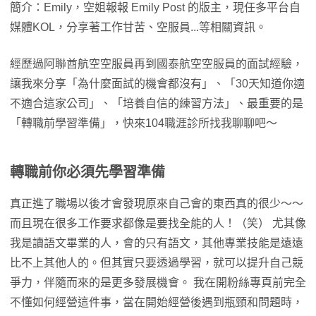
簡介：Emily，空姐報報 Emily Post 的版主，現任多平台自
媒體KOL，分享著工作甘苦、空服員...等相關資訊。
經歷過阿聯酋航空空服員再到國泰航空空服員的面試經驗，
讓我來分享「為什麼面試的機會都沒有」、「30天知道你適
不適合這家公司」、「培養自信的練習方法」、最重要的是
「轉職前學習準備」，快來104職涯診所找我聊聊吧～
轉職前你必須先學習準備
真正進了職場以後才會發現原來自己會的東西真的很少～～
而且現在很多工作要求都像是要找全能的人！（笑） 尤其像
我是讀語文畢業的人，會的只有語文，其他專業技能是遠遠
比不上其他人的。但其實只要透過學習，就可以提升自己競
爭力，伴隨而來的是更多發展機會。 我在開粉絲專頁前完全
不懂如何經營這件事，當在開始經營後遇到瓶頸和問題時，