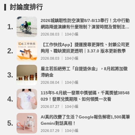
討論度排行
2026城鎮韌性防空演習8/7-8/13舉行！北中行動
1.
網路降速演練有什麼限制？演習時間及管制注意
事項整理
2026.08.03 ｜ 104小編
【工作快找App】捷運搜尋更彈性、封鎖公司更
2.
夠用、職缺資訊更透明｜3.37.0 版本更新教學
2026.08.03 ｜ 104小編
雇主若拒絕勞工「自提退休金」，8月起將加徵
3.
滯納金
2026.08.04 ｜ 104小編
115年5-6月統一發票中獎號碼，千萬獎號38548
4.
029！發票兌獎期限、如何領獎一次看
2026.07.27 ｜ 104小編
AI真的改變了生活？Google報告解密1,500萬筆
5.
Gemini對話真相！
2026.07.29 ｜ 104小編