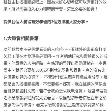
我就主動找相關課程上，因為求好心切希望可以有更好的效
果，所以需要投入心力和時間學習，這是必要的投資！
提供我個人覺得有效學習的3個方法和大家分享。
1.大量看相關書籍
以前我根本不是個愛看書的人哈哈～～看課外的書都會打哈
欠耶！現在才發現書是寶阿～ 作者把他研究和實驗很久的成
果，他寶貴的人生經驗，有條理的整理出重點濃縮在一本書
當中，我們只要花300元不到就能學到和得到，真的沒有比
這個更划算的投資了！ 不管對什麼主題有興趣或者想學，我
都是會先找相關書籍，不需要每本都買，我在挑選的時候會
看目錄和書封文案，若符合我的需求我就會買。 我當時要報
名專業簡報課程前就先去看書，以簡報初學者這是在學之前
應該先做的準備。 看完以後就會對該主題有初步認識和概