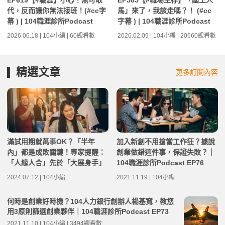
EP619【#職涯】小心！無可取
EP585【#職場生存】「國王人
代，反而讓你無法接班！(#cc字
馬」來了，我該走嗎？！ (#cc
幕 ) | 104職涯診所Podcast
字幕 ) | 104職涯診所Podcast
2026.06.18 | 104小編 | 60觀看數
2026.02.09 | 104小編 | 20660觀看數
精選文章
更多訂閱內容
滿試用期就萬事OK？「半年
加入新創不用搶當工作狂？據說
內」都是成敗關鍵！專家提醒：
創業做錯這件事，保證失敗？｜
「人緣人合」先於「大展身手」
104職涯診所Podcast EP76
2024.07.12 | 104小編
2021.11.19 | 104小編
何時是創業好時機？104人力銀行創辦人楊基寬，教您
用3原則篩選創業夥伴｜104職涯診所Podcast EP73
2021.11.10 | 104小編 | 3494觀看數