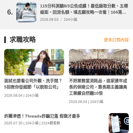
115分科測驗8/3公告成績！最低錄取分數、五標
6.
級距、回流名額、填志願攻略一次看｜104落點
分析
2026.08.03 ｜ 104小編
求職攻略
更多訂閱內容
面試也要看公司外觀、洗手間？
不把業務當消耗品，這家連年成
5招教你從細節「以貌取公司」
長的保險公司，靠長期主義讓員
工業績自然翻10倍
2026.08.04 | 104小編
2026.08.04 | 104小編
詐團滲透！Threads詐騙氾濫 假徵才最多
2026.07.30 | 104小編 | 1524觀看數