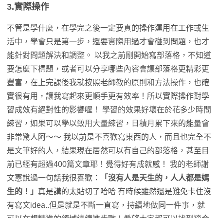
3.實際操作
不管是學什麼，在學完之後一定要真的操作運用在工作或生
活中，學會只是第一步，還要實際用過才會碰到問題，也才
能針對問題解決和調整。 以我之前剛開始寫部落格，不知道
要怎麼下標題，或者可以分享哪些內容會讓部落格更精彩更
豐富，在上完課後我就按照老師教的原則和方法操作，也確
實很有用，讓我寫起來更順手更有效率！所以實際操作對學
習成效有絕對性的影響喔！ 學習的效果好壞在於花多少時間
練習，如果可以學以致用大量練習，日積月累下來的能量會
非常驚人阿～～ 我以前是不喜歡寫東西的人，而且也完全不
是文筆好的人，結果現在居然可以有自己的部落格，甚至目
前已經有超過400篇文章耶！覺得好有成就感！ 我的老師謝
文憲說過一句話我很喜歡：
「沒有人是天生的，人人都是媽
生的！」
真是講的太貼切了哈哈 有時候雖然還是難免卡住沒
有寫文idea..但是就是不斷一直寫，持續地做同一件事，就