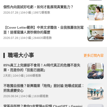
個性內向面試好吃虧，如何才能展現真實能力？
2026.07.28 | 104小編 | 19972觀看數
【Cover Letter範例】中英文求職信、自我推薦信別寫
歪！這樣寫讓人資秒開你的履歷
2026.07.28 | 104小編 | 284835觀看數
職場大小事
更多訂閱內容
85%員工上完課卻不會用！AI時代真正的危機不是失
業，而是你的「技能已過期」
2天前 | 104小編 | 1699觀看數
不敢獨自搭機？新興職業「陪飛」掀討論 她曝成就感：
把焦慮變安心
2026.08.04 | 104小編 | 1630觀看數
常答非所問？教你3步管理AI記憶 ChatGPT、Gemini