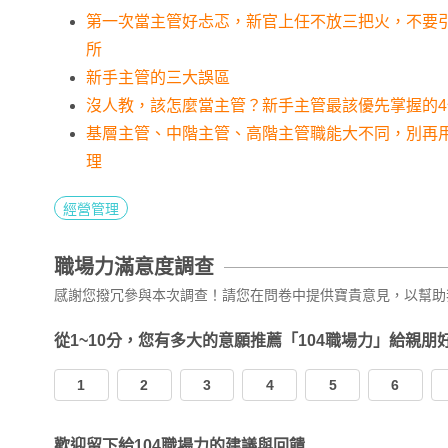
第一次當主管好忐忑，新官上任不放三把火，不要
所
新手主管的三大誤區
沒人教，該怎麼當主管？新手主管最該優先掌握的
基層主管、中階主管、高階主管職能大不同，別再
理
經營管理
職場力滿意度調查
感謝您撥冗參與本次調查！請您在問卷中提供寶貴意見，以幫助
從1~10分，您有多大的意願推薦「104職場力」給親朋
1
2
3
4
5
6
歡迎留下給104職場力的建議與回饋