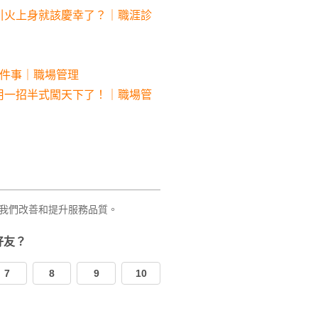
引火上身就該慶幸了？｜職涯診
4件事｜職場管理
用一招半式闖天下了！｜職場管
我們改善和提升服務品質。
好友？
7
8
9
10