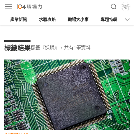
產業新訊
求職攻略
職場大小事
專題特輯
人
標籤結果
標籤『採購』，共有1筆資料