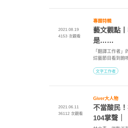
專題特輯
藝文觀點丨
2021.08.19
4153
次觀看
是……
「翻譯工作者」
綜藝節目看到飽
不為人知的辛苦
文字工作者
非常低廉....
需要耗費你大量
很多翻譯者的心
Giver大人物
不當酸民！
2021.06.11
36112
次觀看
104掌聲｜