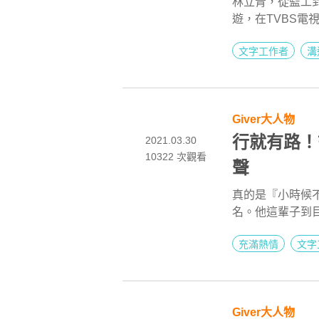
林立青，從監工
遊，在TVBS電視
年上半年度戲劇
文字工作者
溝
生。疫情期間，
疫苗，憂慮急躁
人。「當酸民沒
Giver大人物
行就有路！
2021.03.30
10322
次觀看
聲
真的是『小時候
名。他這輩子到
長姐、學弟妹陸
充滿熱情
文字
或特助，汪文豪
媒體上下游新聞
拿下三次亞洲出版協會（T
SOPA）的「
Giver大人物
獎。