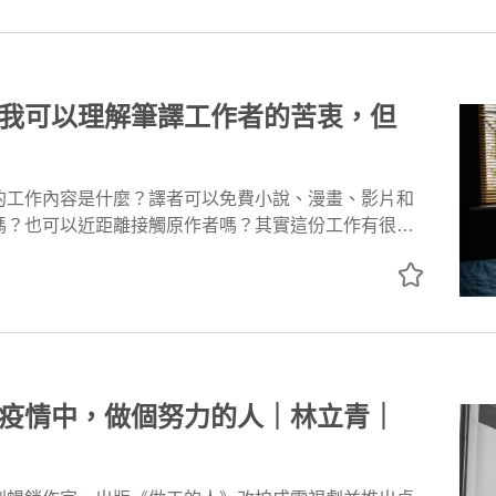
我可以理解筆譯工作者的苦衷，但
的工作內容是什麼？譯者可以免費小說、漫畫、影片和
嗎？也可以近距離接觸原作者嗎？其實這份工作有很多
，趕稿壓力、工時大爆炸、影響生活品質，換算工資卻
..但真正的挑戰還是在於對於翻譯語句和文字編排的斟字酌句
的心神，「理想很豐滿，現實很骨感」這句話，也許是
情寫照。
疫情中，做個努力的人｜林立青｜