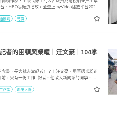
到暢銷作家，出版《做工的人》改拍成電視劇並推出桌
台、HBO等頻道播放，並登上myVideo播放平台2020
類冠軍。從此斜桿到工人文學，以出版為業、以演講為
通協調
轉職
他和多數人一樣，沒了收入、只能燒存款；看新聞、論
煩得要命！在吵罵和助人之間，林立青選擇做個努力的
有建設性，幫助別人，反而覺得很踏實！」
記者的困頓與榮耀｜汪文豪｜104掌
不念書，長大就去當記者』？！汪文豪，用筆讓米粉正
目前，只有一份工作─記者。他政大新聞系的同學、學
續轉行當行銷企劃、品牌公關、或晉升經營管理主管、
工作者
職場人際
始終如一，當過聯合報和天下雜誌記者、共同創辦網路
市集、在財團法人豐年社創辦農傳媒，以深度調查報導
he Society of Publishers in Asia 簡稱
卓越新聞獎」，俗稱「亞洲普立茲」，也大方傳承後輩獲