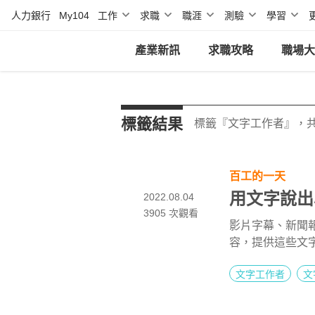
人力銀行
My104
工作
求職
職涯
測驗
學習
產業新訊
求職攻略
職場大
標籤結果
標籤『文字工作者』，共
百工的一天
用文字說出
2022.08.04
3905
次觀看
影片字幕、新聞
容，提供這些文
工作範圍有多廣
文字工作者
文
聽聽潘永菁分享