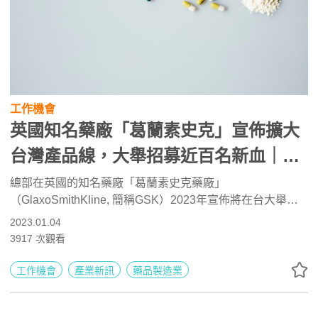
工作機會
英國知名藥廠「葛蘭素史克」宣佈擴大
台灣產品線，大舉招募近百名新血｜最
新職缺
總部在英國的知名藥廠「葛蘭素史克藥廠」
（GlaxoSmithKline, 簡稱GSK）2023年宣佈將在台大舉招
募新血，因應擴大台灣分公司規模，增加台灣產品線，因此
2023.01.04
會在未來1-2年內招募近百位的新員工，投入全新治療領
3917
次觀看
域。《104職場力》為您整理相關職缺，歡迎參考並直接點
選公司福利、薪資情報了解徵才詳情唷！
工作機會
產業新訊
藥品製造業