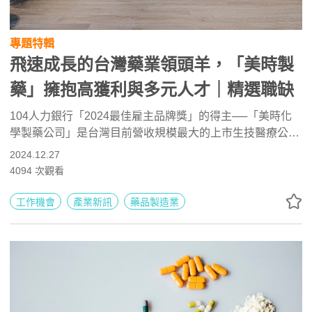
專題特輯
飛速成長的台灣藥業領頭羊，「美時製
藥」擁抱高獲利與多元人才｜精選職缺
104人力銀行「2024最佳雇主品牌獎」的得主──「美時化
學製藥公司」是台灣目前營收規模最大的上市生技醫療公
司，不僅成績亮眼，也用高標準的製藥品質爭取人才認同，
2024.12.27
希望藉由不同的人格特質、潛力，打造本土、外籍人才共榮
4094
次觀看
的國際化工作環境，《104職場力》帶您認識美時的職場氛
圍！
工作機會
產業新訊
藥品製造業