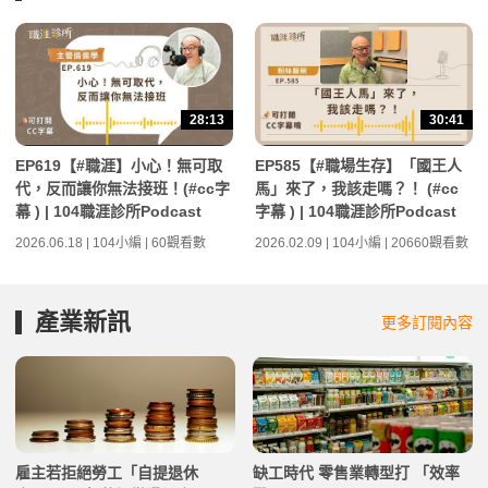
28:13
30:41
EP619【#職涯】小心！無可取
EP585【#職場生存】「國王人
代，反而讓你無法接班！(#cc字
馬」來了，我該走嗎？！ (#cc
幕 ) | 104職涯診所Podcast
字幕 ) | 104職涯診所Podcast
2026.06.18 | 104小編 | 60觀看數
2026.02.09 | 104小編 | 20660觀看數
產業新訊
更多訂閱內容
雇主若拒絕勞工「自提退休
缺工時代 零售業轉型打 「效率