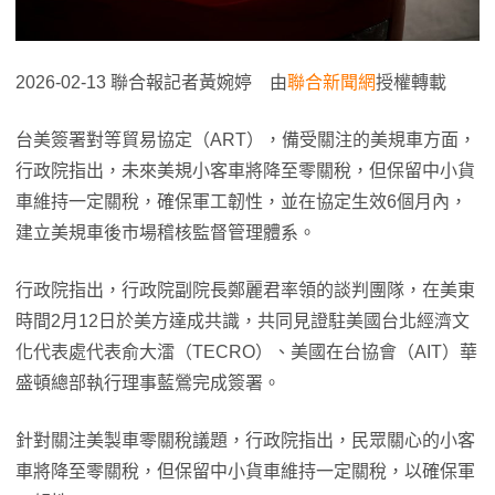
2026-02-13 聯合報記者黃婉婷 由
聯合新聞網
授權轉載
台美簽署對等貿易協定（ART），備受關注的美規車方面，
行政院指出，未來美規小客車將降至零關稅，但保留中小貨
車維持一定關稅，確保軍工韌性，並在協定生效6個月內，
建立美規車後市場稽核監督管理體系。
行政院指出，行政院副院長鄭麗君率領的談判團隊，在美東
時間2月12日於美方達成共識，共同見證駐美國台北經濟文
化代表處代表俞大㵢（TECRO）、美國在台協會（AIT）華
盛頓總部執行理事藍鶯完成簽署。
針對關注美製車零關稅議題，行政院指出，民眾關心的小客
車將降至零關稅，但保留中小貨車維持一定關稅，以確保軍