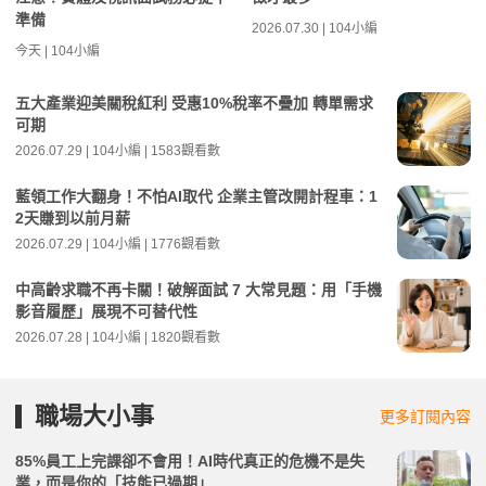
準備
2026.07.30 | 104小編
今天 | 104小編
五大產業迎美關稅紅利 受惠10%稅率不疊加 轉單需求
可期
2026.07.29 | 104小編 | 1583觀看數
藍領工作大翻身！不怕AI取代 企業主管改開計程車：1
2天賺到以前月薪
2026.07.29 | 104小編 | 1776觀看數
中高齡求職不再卡關！破解面試 7 大常見題：用「手機
影音履歷」展現不可替代性
2026.07.28 | 104小編 | 1820觀看數
職場大小事
更多訂閱內容
85%員工上完課卻不會用！AI時代真正的危機不是失
業，而是你的「技能已過期」