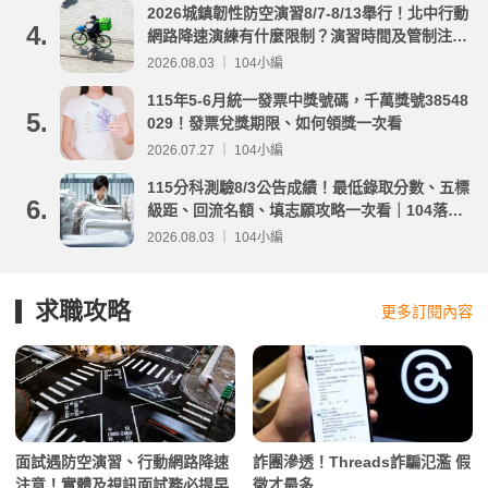
2026城鎮韌性防空演習8/7-8/13舉行！北中行動
4.
網路降速演練有什麼限制？演習時間及管制注意
事項整理
2026.08.03 ｜ 104小編
115年5-6月統一發票中獎號碼，千萬獎號38548
5.
029！發票兌獎期限、如何領獎一次看
2026.07.27 ｜ 104小編
115分科測驗8/3公告成績！最低錄取分數、五標
6.
級距、回流名額、填志願攻略一次看｜104落點
分析
2026.08.03 ｜ 104小編
求職攻略
更多訂閱內容
面試遇防空演習、行動網路降速
詐團滲透！Threads詐騙氾濫 假
注意！實體及視訊面試務必提早
徵才最多