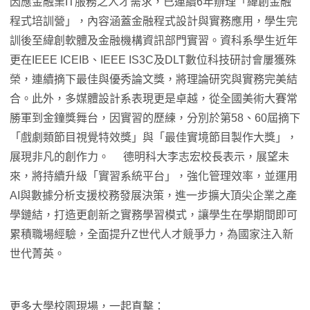
因應金融業IT服務之人才需求，已連續6年辦理「緯創金融
程式培訓營」，內容涵蓋金融程式設計與實務應用，學生完
訓後至緯創軟體及金融機構資訊部門實習。資科系學生近年
更在IEEE ICEIB、IEEE IS3C及DLT數位科技研討會屢獲殊
榮，連續摘下最佳與優秀論文獎，將理論研究與實務完美結
合。此外，多媒體設計系表現更是卓越，從全國美術大賽常
勝軍到金鐘獎舞台，因實習的歷練，分別於第58、60屆摘下
「戲劇類節目視覺特效獎」與「最佳實境節目製作大獎」，
展現非凡的創作力。 德明科大李志宏校長表示，展望未
來，將持續升級「實習系統平台」，強化管理效率，並運用
AI與數據分析支援校務發展決策，進一步擴大頂尖企業之產
學鏈結，打造更創新之實務學習模式，讓學生在學期間即可
累積職場經驗，全面提升Z世代人才競爭力，為國家注入新
世代菁英。
更多大學校園現場，一起直擊：