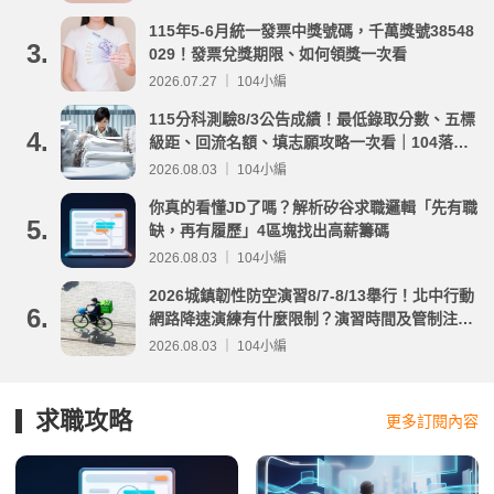
115年5-6月統一發票中獎號碼，千萬獎號38548
3.
029！發票兌獎期限、如何領獎一次看
2026.07.27 ｜ 104小編
115分科測驗8/3公告成績！最低錄取分數、五標
4.
級距、回流名額、填志願攻略一次看｜104落點
分析
2026.08.03 ｜ 104小編
你真的看懂JD了嗎？解析矽谷求職邏輯「先有職
5.
缺，再有履歷」4區塊找出高薪籌碼
2026.08.03 ｜ 104小編
2026城鎮韌性防空演習8/7-8/13舉行！北中行動
6.
網路降速演練有什麼限制？演習時間及管制注意
事項整理
2026.08.03 ｜ 104小編
求職攻略
更多訂閱內容