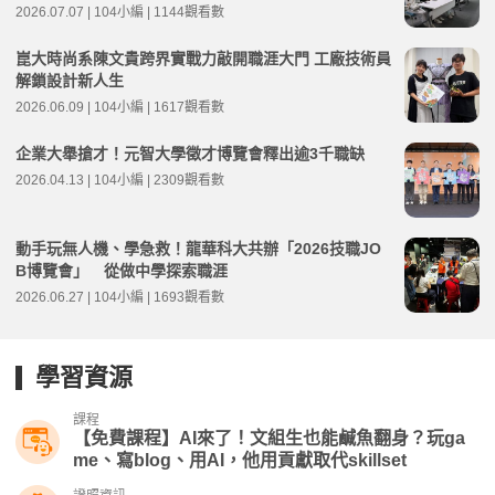
2026.07.07 | 104小編 | 1144觀看數
崑大時尚系陳文貴跨界實戰力敲開職涯大門 工廠技術員
解鎖設計新人生
2026.06.09 | 104小編 | 1617觀看數
企業大舉搶才！元智大學徵才博覽會釋出逾3千職缺
2026.04.13 | 104小編 | 2309觀看數
動手玩無人機、學急救！龍華科大共辦「2026技職JO
B博覽會」 從做中學探索職涯
2026.06.27 | 104小編 | 1693觀看數
學習資源
課程
【免費課程】AI來了！文組生也能鹹魚翻身？玩ga
me、寫blog、用AI，他用貢獻取代skillset