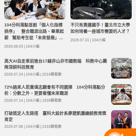
104分科落點首創「個人化指標
不只有奧運國手！臺北市立大學
排序」 整合職涯出路、畢業起
如何培養一座城市需要的人才？
薪 幫助考生從「未來發展」選
2026.07.31 | 104小編
填關鍵志願
2026.08.03 | 104小編
高大AI自走車前進台17線非山非市國教端 科教中心團
隊深耕科技教育
2026.07.24 | 104小編 | 2016觀看數
72%過來人若重填志願會有不同選擇 104分科落點分
析：分數之外，更要看懂未來職涯
2026.07.14 | 104小編 | 1839觀看數
打破既定人生路徑 臺科大設計系廖建凱獲總統教育獎
肯定
2026.07.06 | 104小編 | 2333觀看數