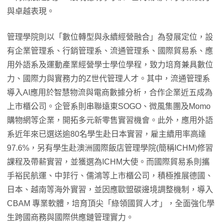
與卓越表現。
管理學院則以「數位轉型與永續經營融合」為發展定位，設
有企業管理系、行銷管理系、流通管理系、國際貿易系、應
用外語系及運動產業經營學士學位學程，致力培育兼具數位
力、國際力與實務力的Z世代管理人才。其中，流通管理系
導入AI應用於智慧物流與電商數據分析，合作企業近五成為
上市櫃公司。企管系則串聯遠東SOGO、微風集團及Momo
購物網等企業，開拓多元新零售實習機會。此外，應用外語
系近年來已選送逾80名學生赴日本實習，雇主續用率高達
97.6%，另有學生赴澳洲國際飯店管理學院(簡稱ICHM)修習
課程及帶薪實習，並獲選為ICHM大使。而國際貿易系則攜
手裕民航運、中菲行、儒鴻等上市櫃公司，積極推展德國、
日本、越南等海外實習，並因應歐盟碳邊境調整機制，導入
CBAM 專業軟體，培育頂尖「綠領國貿人才」，全面強化學
生跨國商務與國際供應鏈管理實力。