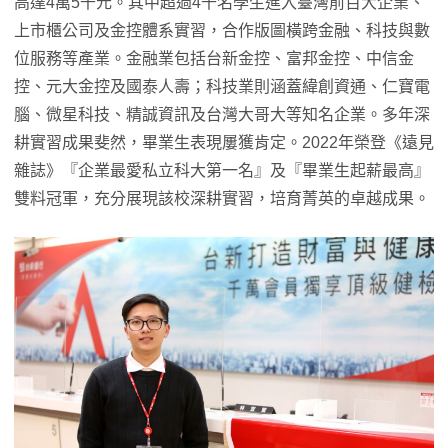
高達4萬5千元。其中超過4千名學生進入臺灣前百大企業、
上市櫃公司及金控體系實習，合作版圖橫跨金融、科技與數
位服務等產業。金融業包括台新金控、富邦金控、中信金
控、元大金控及國泰人壽；科技業則涵蓋緯創資通、仁寶電
腦、微星科技、精誠資訊及台灣大哥大等知名企業。多年深
耕實習成果斐然，畢業生表現屢獲肯定。2022年榮登《遠見
雜誌》『企業最愛私立科大第一名』及『畢業生起薪最高』
雙料冠軍，充分展現該校深耕實習，培育菁英的卓越成果。