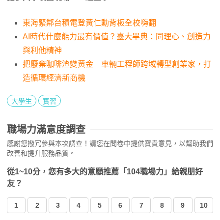
東海緊鄰台積電登黃仁勳背板全校嗨翻
AI時代什麼能力最有價值？臺大畢典：同理心、創造力
與利他精神
把廢棄咖啡渣變黃金 車輛工程師跨域轉型創業家，打
造循環經濟新商機
大學生
實習
職場力滿意度調查
感謝您撥冗參與本次調查！請您在問卷中提供寶貴意見，以幫助我們
改善和提升服務品質。
從1~10分，您有多大的意願推薦「104職場力」給親朋好
友？
1
2
3
4
5
6
7
8
9
10