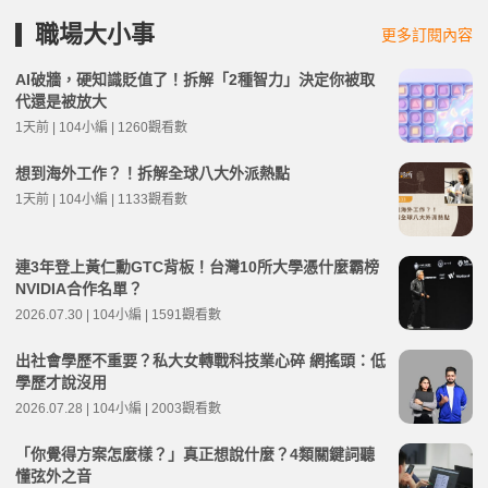
職場大小事
更多訂閱內容
AI破牆，硬知識貶值了！拆解「2種智力」決定你被取
代還是被放大
1天前 | 104小編 | 1260觀看數
想到海外工作？！拆解全球八大外派熱點
1天前 | 104小編 | 1133觀看數
連3年登上黃仁勳GTC背板！台灣10所大學憑什麼霸榜
NVIDIA合作名單？
2026.07.30 | 104小編 | 1591觀看數
出社會學歷不重要？私大女轉戰科技業心碎 網搖頭：低
學歷才說沒用
2026.07.28 | 104小編 | 2003觀看數
「你覺得方案怎麼樣？」真正想說什麼？4類關鍵詞聽
懂弦外之音