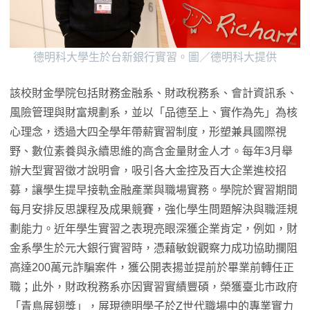
德明科大學生於台新銀行實習。圖／德明科大提供
該校財金學院包括財務金融系、財政稅務系、會計資訊系、
風險管理與財富規劃系，並以「品德至上、實作為先」為核
心理念，透過大四全學年帶薪實習制度，形塑兼具國際視
野、數位素養與永續思維的高含金量財金人才。每年3月舉
辦大型實習徵才說明會，吸引各大金控及百大企業進校招
募，讓學生提早接軌金融產業與職場實務。學院於實習期間
每月安排反思課程及成果競賽，強化學生問題解決與職涯規
劃能力。近年學生實習之表現亮眼深獲企業肯定，例如，財
金系學生於元大銀行實習時，憑藉敏銳觀察力成功協助攔阻
高達200萬元詐騙案件，獲公開表揚並提前於畢業前轉任正
職；此外，財政稅務系亦因實習實績豐碩，榮獲臺北市政府
「青鳥展翅獎」，展現德明學子於Z世代職場中的專業實力