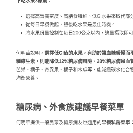
下吃水果3原則：
選擇高營養密度、高膳食纖維、低GI水果來取代部
從每日早餐做起，飯後吃水果是最佳時機。
將水果份量控制在每日200公克以內，適量攝取即
何明華說明，
選擇低GI值的水果，有助於讓血糖緩慢而
種維生素，則能降低12%糖尿病風險、28%糖尿病患血
芭樂、橘子、奇異果、橘子和木瓜等，能減緩碳水化合
均衡營養。
糖尿病、外食族建議早餐菜單
何明華提供一般民眾及糖尿病友也適用的
早餐私房菜單