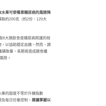
取水果可使罹患糖尿病的風險降
取約200克（約2份、120大
取6大類飲食是糖尿病照護的核
物，以協助穩定血糖。然而，調
議攝取量，長期易造成膳食纖
風險。
水果的甜度不等於升糖指數
類及每日份量控制，
建議掌握以