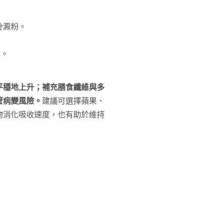
分澱粉。
可。
平穩地上升；補充膳食纖維與多
管病變風險。
建議可選擇蘋果、
物消化吸收速度，也有助於維持
：