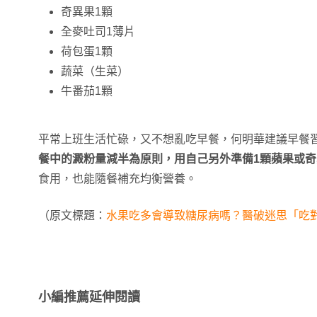
奇異果1顆
全麥吐司1薄片
荷包蛋1顆
蔬菜（生菜）
牛番茄1顆
平常上班生活忙碌，又不想亂吃早餐，何明華建議早餐
餐中的澱粉量減半為原則，用自己另外準備1顆蘋果或
食用，也能隨餐補充均衡營養。
（原文標題：
水果吃多會導致糖尿病嗎？醫破迷思「吃
小編推薦延伸閱讀