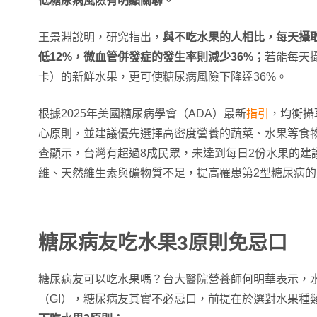
低糖尿病風險有明顯關聯。
王景淵說明，研究指出，
與不吃水果的人相比，每天攝
低12%，微血管併發症的發生率則減少36%；
若能每天攝
卡）的新鮮水果，更可使糖尿病風險下降達36%。
根據2025年美國糖尿病學會（ADA）最新
指引
，均衡攝
心原則，並建議優先選擇高密度營養的蔬菜、水果等食
查顯示，台灣有超過8成民眾，未達到每日2份水果的建
維、天然維生素與礦物質不足，提高罹患第2型糖尿病的
糖尿病友吃水果3原則免忌口
糖尿病友可以吃水果嗎？台大醫院營養師何明華表示，
（GI），糖尿病友其實不必忌口，前提在於選對水果種