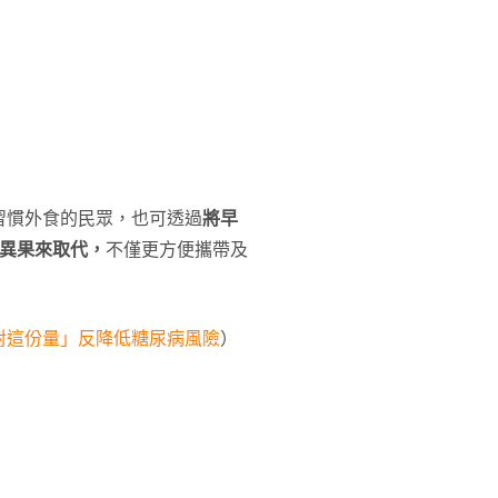
習慣外食的民眾，也可透過
將早
奇異果來取代，
不僅更方便攜帶及
對這份量」反降低糖尿病風險
）