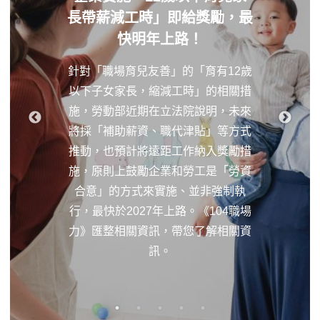
長帶薪減工時」即給獎勵，最
快明年上路！
針對「職場育兒友善」的「育有12歲
以下子女家長，縮減工時」的相關措
施，勞動部近期在立法院說明，未來
將採「補助薪資、職代津貼」等方式
推動，也預計將遠距工作納入獎勵措
施，原則上鼓勵企業和勞工是「勞資
合意」的方式來實施、並非強制執
行，最快於2027年上路。《104職場
力》匯整相關資訊，帶您了解相關資
訊。