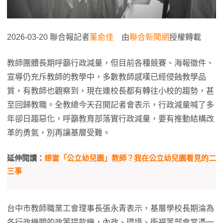
2026-03-20 聯合報記者
董俞佳
由
聯合新聞網
授權轉載
教師團體長期呼籲行政減量，但目前各種競賽、海報徵件、
宣導仍充斥教師的教學中，多數教師感嘆已經侵蝕教學品
質，有教師也觀察到，現在連校長都有轉往小校的趨勢，甚
至回歸教職。全教總今天召開記者會表示，行政減量喊了多
年卻日趨惡化，呼籲教育部落實行政減量，要有推動結構改
革的勇氣，別再讓基層受難。
延伸閱讀：
想當「公立幼兒園」教師？我在公立幼兒園看見的二
三事
台中市教師職業工會理事長張永青表示，基層學校長期淪為
各行政機關的政策提款機，內政、環境、衛福等部會常憑一