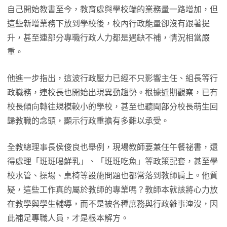
自己開始教書至今，教育處與學校端的業務量一路增加，但
這些新增業務下放到學校後，校內行政能量卻沒有跟著提
升，甚至連部分專職行政人力都是遇缺不補，情況相當嚴
重。
他進一步指出，這波行政壓力已經不只影響主任、組長等行
政職務，連校長也開始出現異動趨勢。根據近期觀察，已有
校長傾向轉往規模較小的學校，甚至也聽聞部分校長萌生回
歸教職的念頭，顯示行政重擔有多難以承受。
全教總理事長侯俊良也舉例，現場教師要兼任午餐祕書，還
得處理「班班喝鮮乳」、「班班吃魚」等政策配套，甚至學
校水管、操場、桌椅等設施問題也都常落到教師肩上。他質
疑，這些工作真的屬於教師的專業嗎？教師本就該將心力放
在教學與學生輔導，而不是被各種庶務與行政雜事淹沒，因
此補足專職人員，才是根本解方。