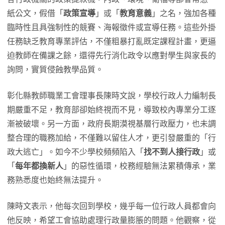
紙公文，假借「
政策宣導
」或「
教育意義
」之名，強加各種
臨時性且具強制性的競賽、海報徵件或宣導任務。這些外掛
任務缺乏教育專業評估，不僅粗暴打亂既定課程計畫，更逼
迫教師在備課之餘，還得先行消化政令以應對學生與家長的
詢問，實質侵蝕教學品質。
彰化縣教師職業工會理事長陳時文說，學校行政人力編制長
期嚴重不足，教育部卻始終視而不見，導致校內專業分工逐
漸被破壞。另一方面，政府長期漠視基層行政壓力，也未調
整合理的職務加給，不僅難以留住人才，更引發嚴重的「行
政大逃亡」。如今不少學校頻頻陷入「
找不到人接行政
」或
「
每年都換新人
」的惡性循環，校務經驗無法累積傳承，業
務熟悉度也始終無法提升。
陳時文表示，他每次回到學校，幾乎每一位行政人員都會向
他反映，希望工會協助處理行政量膨脹的問題。他觀察，從