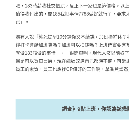
吧，183時薪我社交個屁，反正下一家也是這價格。以
值得我付出的，開185我把事情7788做好就行了，要
已」。
還有人說「笑死提早10分鐘你又不給錢，加班換補休？
鐘打卡會給加班費嗎？加班可以換錢嗎？上班確實要有基
就做183該做的事情」、「很簡單啊，現代人沒以前奴
還是可以買車買房，現在繼續奴連自己都餵不飽，可能
員工的素質，員工也想找CP值好的工作啊，拿香蕉當然
調查》9點上班，你認為該幾