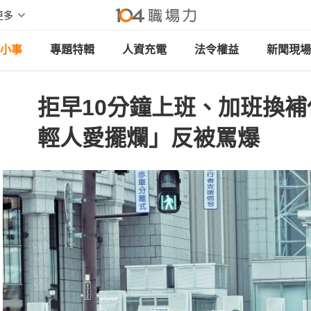
更多
小事
專題特輯
人資充電
法令權益
新聞現場
拒早10分鐘上班、加班換補
輕人愛擺爛」反被罵爆