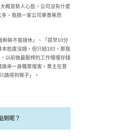
上大概是新人心態，公司沒有什麼
求太多，我換一家公司拿香蕉而
我幹嘛不直接休」、「提早10分
本態度沒錯，但只給183，那我
了，以前做最壓榨的工作慢慢存錢
還換來一身職業傷害，業主在意
只請得到猴子」。
點到呢？