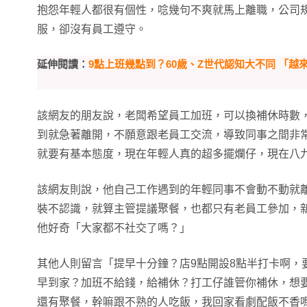
抱怨年輕人都很有個性，唸幾句不爽就馬上離職，公司
服，卻沒有員工遵守。
延伸閱讀：
9點上班幾點到？60歲、Z世代認知大不同 「越
該網友的朋友說，老闆希望員工加班，可以換補休時數
到就急著離開，不願意跟老員工交流，導致同事之間非
就要有基本態度，現在年輕人真的超多擺爛仔，現在八
該網友則說，他自己工作遇到的年輕同事不會動不動就
裝不認識，就算主管提議聚餐，也都只有老員工參加，
他好奇「大家都不社交了嗎？」
其他人則留言「提早十分鐘？店9點開設8點半打卡啊，
早到家？加班不給錢，給補休？打工仔誰管你補休，想
還有聚餐，幹嘛跟不熟的人吃飯，我回家看劇配飯不香