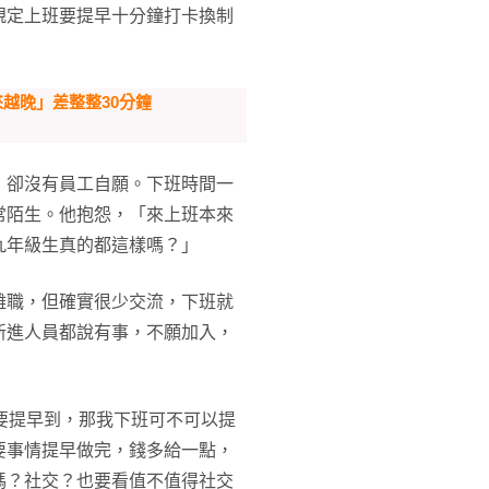
規定上班要提早十分鐘打卡換制
來越晚」差整整30分鐘
，卻沒有員工自願。下班時間一
常陌生。他抱怨，「來上班本來
九年級生真的都這樣嗎？」
離職，但確實很少交流，下班就
新進人員都說有事，不願加入，
要提早到，那我下班可不可以提
要事情提早做完，錢多給一點，
嗎？社交？也要看值不值得社交