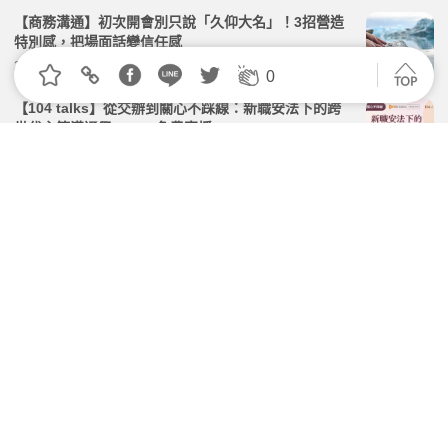
【商務溝通】初次開會別只說「久仰大名」！3招營造
特別感，把場面話變信任感
2026.04.28 | 104小編 | 1666觀看數
0
【104 talks】從交辦到關心不踩線：新職安法下的跨
世代主管溝通學 | 7/14 免費直播
2026.06.29 | 104小編 | 1742觀看數
南大育成中心點亮職涯方向 帶領學生發揮天賦優勢
2026.05.25 | 104小編 | 1816觀看數
面試如何觀察人選？日年輕執行長分享選才術，讓7成
新人一年內做出成果
2026.07.23 | 104小編 | 1197觀看數
數位行銷新手如何選對管道？Meta行銷長：5步驟找到
成長突破口
2026.06.10 | 104小編 | 1662觀看數