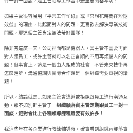
行一對一面談，是主管領導工作當中最重要的基本功！
如果主管很容易用『平常工作忙碌』或『只想花時間在短期
效益』的理由，比起面對人的問題，更喜歡去解決專業技術
問題，那這個主管肯定無法帶好團隊！
除非有這麼一天，公司裡面都是機器人，當主管不需要再面
對人類員工，或許主管就可以名正言順的不用再煩惱人的問
題！但事實上，這是一個由人組成的社會！不管未來技術再
怎麼進步，溝通協調與團隊合作還是一個組織需要重視的議
題！
所以，結論就是…如果主管會逃避或拒絕跟員工進行溝通互
動，那不如別幹主管了！
組織願落實主管定期跟員工一對一
面談，絕對會比上各種領導課程還要有效許多！
我這些年在各企業進行教練輔導時，確實看到組織內部落實