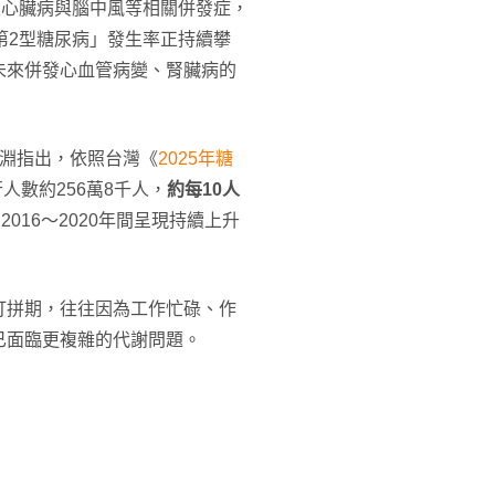
上心臟病與腦中風等相關併發症，
第2型糖尿病」發生率正持續攀
未來併發心血管病變、腎臟病的
淵指出，依照台灣《
2025年糖
人數約256萬8千人，
約每10人
016～2020年間呈現持續上升
打拼期，往往因為工作忙碌、作
已面臨更複雜的代謝問題。