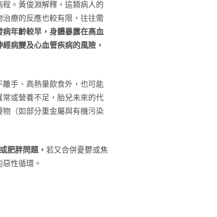
病程。黃俊淵解釋，這類病人的
物治療的反應也較有限，往往需
發病年齡較早，身體暴露在高血
神經病變及心血管疾病的風險，
不離手、高熱量飲食外，也可能
異常或營養不足，胎兒未來的代
擾物（如部分重金屬與有機污染
重或肥胖問題，
若又合併憂鬱或焦
的惡性循環。