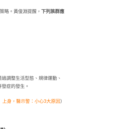
療策略。黃俊淵提醒，
下列族群應
透過調整生活型態、規律運動、
併發症的發生。
」上身，醫示警：小心3大原因
）