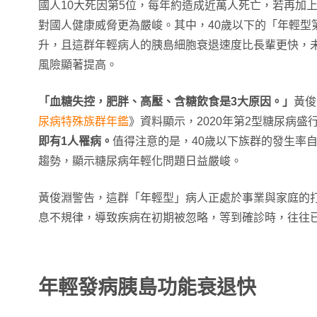
國人10大死因第5位，每年約造成近萬人死亡，若再加
對國人健康威脅更為嚴峻。其中，40歲以下的「年輕型
升，且這群年輕病人的胰島細胞衰退速度比長輩更快，
風險顯著提高。
「血糖失控，肥胖、高壓、含糖飲食是3大原因。」
黃俊
尿病特殊族群年鑑
》資料顯示，2020年第2型糖尿病盛行
即有1人罹病。
值得注意的是，40歲以下族群的發生率自2
趨勢，顯示糖尿病年輕化問題日益嚴峻。
黃俊淵警告，這群「年輕型」病人正處於事業與家庭的
息不規律，導致疾病在初期被忽略，等到確診時，往往
年輕發病胰島功能衰退快