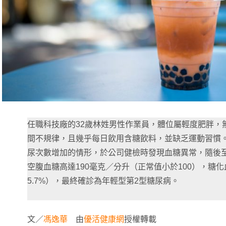
任職科技廠的32歲林姓男性作業員，體位屬輕度肥胖，
間不規律，且幾乎每日飲用含糖飲料，並缺乏運動習慣
尿次數增加的情形，於公司健檢時發現血糖異常，隨後
空腹血糖高達190毫克／分升（正常值小於100），糖化
5.7%），最終確診為年輕型第2型糖尿病。
文／
馮逸華
由
優活健康網
授權轉載