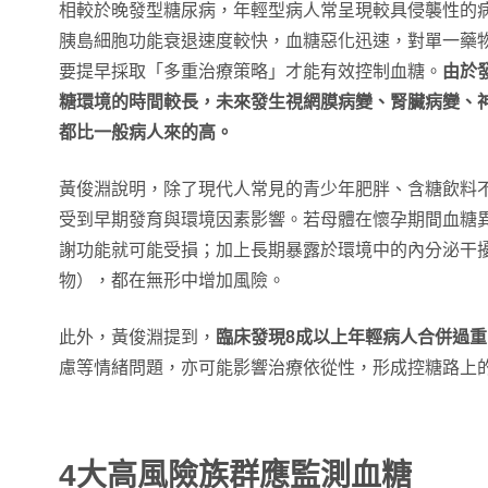
相較於晚發型糖尿病，年輕型病人常呈現較具侵襲性的
胰島細胞功能衰退速度較快，血糖惡化迅速，對單一藥
要提早採取「多重治療策略」才能有效控制血糖。
由於
糖環境的時間較長，未來發生視網膜病變、腎臟病變、
都比一般病人來的高。
黃俊淵說明，除了現代人常見的青少年肥胖、含糖飲料
受到早期發育與環境因素影響。若母體在懷孕期間血糖
謝功能就可能受損；加上長期暴露於環境中的內分泌干
物），都在無形中增加風險。
此外，黃俊淵提到，
臨床發現8成以上年輕病人合併過
慮等情緒問題，亦可能影響治療依從性，形成控糖路上
4大高風險族群應監測血糖