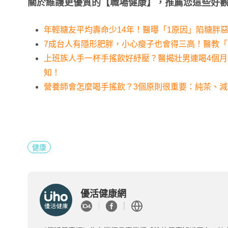
關於維護更優質的【職場健康】，推薦您這些好
年輕糖友平均壽命少14年！醫曝「1原因」陷糖胖
7成台人有隱形肥胖，小心瘦子也會得三高！醫教「
上班族人手一杯手搖飲好紓壓？醫揭壯男連喝4個月
知！
營養師會怎麼喝手搖飲？3個原則很重要：純茶、
健康
優活健康網