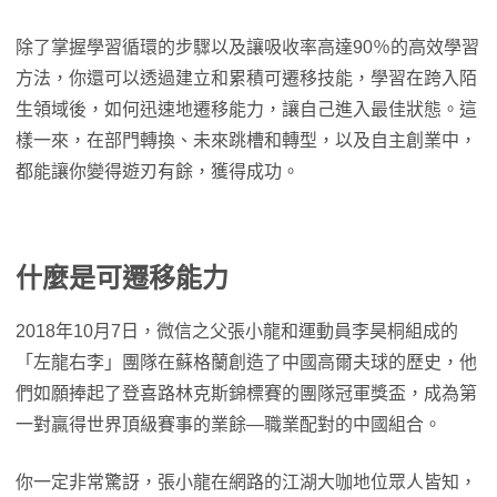
除了掌握學習循環的步驟以及讓吸收率高達90％的高效學習
方法，你還可以透過建立和累積可遷移技能，學習在跨入陌
生領域後，如何迅速地遷移能力，讓自己進入最佳狀態。這
樣一來，在部門轉換、未來跳槽和轉型，以及自主創業中，
都能讓你變得遊刃有餘，獲得成功。
什麼是可遷移能力
2018年10月7日，微信之父張小龍和運動員李昊桐組成的
「左龍右李」團隊在蘇格蘭創造了中國高爾夫球的歷史，他
們如願捧起了登喜路林克斯錦標賽的團隊冠軍獎盃，成為第
一對贏得世界頂級賽事的業餘—職業配對的中國組合。
你一定非常驚訝，張小龍在網路的江湖大咖地位眾人皆知，