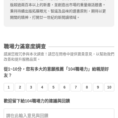
版超過兩百本以上的新書，並創造出市場的重量級話題書。
秉持持續出版拓展眼光、智識及品味的選書原則，期待以更
開闊的精神，打開廿一世紀的新閱讀領域。
職場力滿意度調查
感謝您撥冗參與本次調查！請您在問卷中提供寶貴意見，以幫助我們
改善和提升服務品質。
從1~10分，您有多大的意願推薦「104職場力」給親朋好
友？
1
2
3
4
5
6
7
8
9
10
歡迎留下給104職場力的建議與回饋