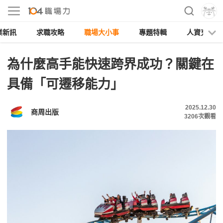
業新訊
求職攻略
職場大小事
專題特輯
人資充電
為什麼高手能快速跨界成功？關鍵在
具備「可遷移能力」
2025.12.30
商周出版
3206
次觀看