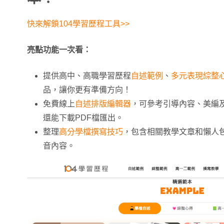
快來解鎖104學習歷程工具>>
亮點功能一次看：
提供高中、高職學習歷程
自述範例
、
多元表現綜整
品，讓你更有準備方向！
免費線上
自述排版編輯器
，可參考引導內容、美編
還能下載PDF檔匯出。
整理
高分學檔撰寫技巧
，包含相關教學文章和懶人包
音內容。