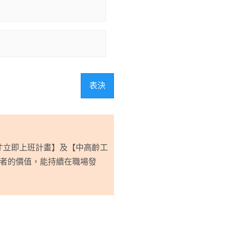
表決
才立即上班計畫】及【中高齡工
者的價值，能持續在職場發