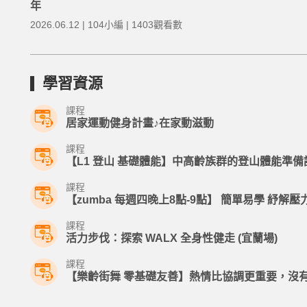
年
2026.06.12 | 104小編 | 1403觀看數
學習資源
課程
居家運動健身計畫♪在家動滋動
課程
【L1 登山 基礎體能】中高齡族群的登山體能準備
課程
【zumba 每週四晚上8點-9點】 簡單易學 紓解壓
課程
活力步伐：探索 WALX 全身性健走 (宜蘭場)
課程
【樂齡街舞 零基礎友善】熱情比協調更重要，沒