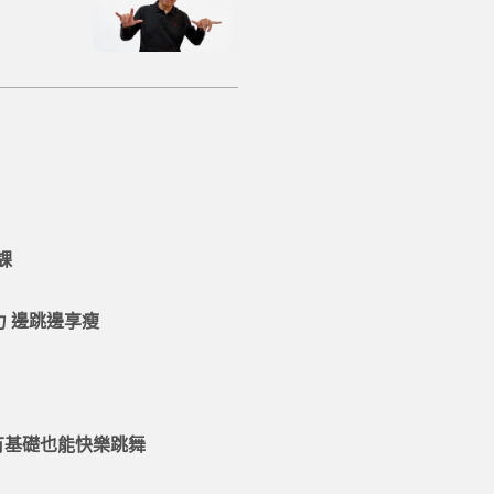
課
力 邊跳邊享瘦
有基礎也能快樂跳舞