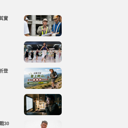
其實
析登
戰30