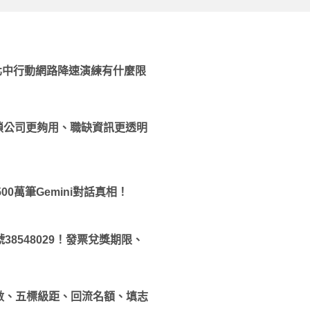
行！北中行動網路降速演練有什麼限
鎖公司更夠用、職缺資訊更透明
500萬筆Gemini對話真相！
38548029！發票兌獎期限、
分數、五標級距、回流名額、填志