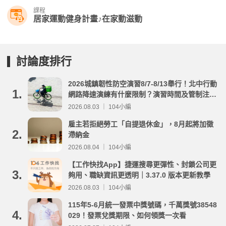
課程
居家運動健身計畫♪在家動滋動
討論度排行
2026城鎮韌性防空演習8/7-8/13舉行！北中行動
1.
網路降速演練有什麼限制？演習時間及管制注意
事項整理
2026.08.03 ｜ 104小編
雇主若拒絕勞工「自提退休金」，8月起將加徵
2.
滯納金
2026.08.04 ｜ 104小編
【工作快找App】捷運搜尋更彈性、封鎖公司更
3.
夠用、職缺資訊更透明｜3.37.0 版本更新教學
2026.08.03 ｜ 104小編
115年5-6月統一發票中獎號碼，千萬獎號38548
4.
029！發票兌獎期限、如何領獎一次看