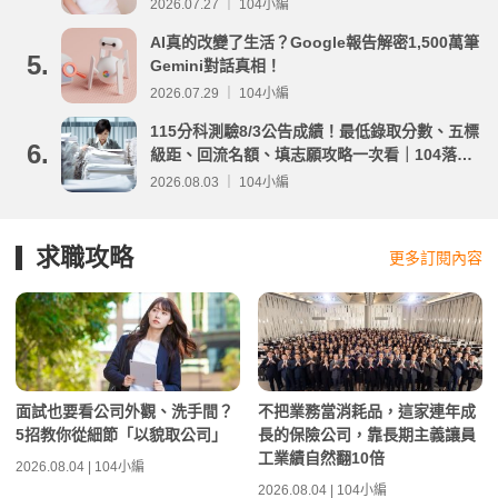
2026.07.27 ｜ 104小編
AI真的改變了生活？Google報告解密1,500萬筆
5.
Gemini對話真相！
2026.07.29 ｜ 104小編
115分科測驗8/3公告成績！最低錄取分數、五標
6.
級距、回流名額、填志願攻略一次看｜104落點
分析
2026.08.03 ｜ 104小編
求職攻略
更多訂閱內容
面試也要看公司外觀、洗手間？
不把業務當消耗品，這家連年成
5招教你從細節「以貌取公司」
長的保險公司，靠長期主義讓員
工業績自然翻10倍
2026.08.04 | 104小編
2026.08.04 | 104小編