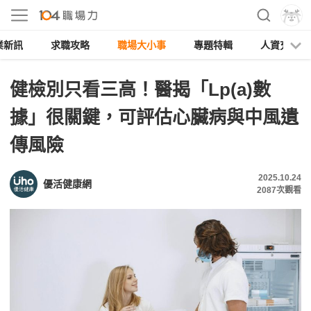
業新訊
求職攻略
職場大小事
專題特輯
人資充電
健檢別只看三高！醫揭「Lp(a)數
據」很關鍵，可評估心臟病與中風遺
傳風險
2025.10.24
優活健康網
2087
次觀看