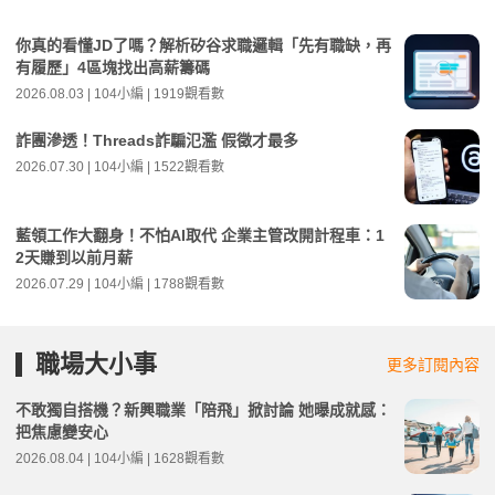
你真的看懂JD了嗎？解析矽谷求職邏輯「先有職缺，再
有履歷」4區塊找出高薪籌碼
2026.08.03 | 104小編 | 1919觀看數
詐團滲透！Threads詐騙氾濫 假徵才最多
2026.07.30 | 104小編 | 1522觀看數
藍領工作大翻身！不怕AI取代 企業主管改開計程車：1
2天賺到以前月薪
2026.07.29 | 104小編 | 1788觀看數
職場大小事
更多訂閱內容
不敢獨自搭機？新興職業「陪飛」掀討論 她曝成就感：
把焦慮變安心
2026.08.04 | 104小編 | 1628觀看數