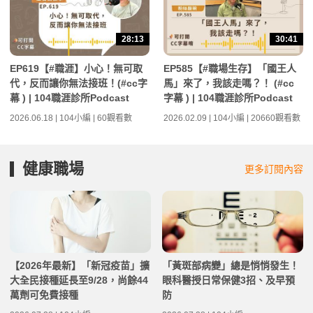
28:13
30:41
EP619【#職涯】小心！無可取
EP585【#職場生存】「國王人
代，反而讓你無法接班！(#cc字
馬」來了，我該走嗎？！ (#cc
幕 ) | 104職涯診所Podcast
字幕 ) | 104職涯診所Podcast
2026.06.18 | 104小編 | 60觀看數
2026.02.09 | 104小編 | 20660觀看數
健康職場
更多訂閱內容
【2026年最新】「新冠疫苗」擴
「黃斑部病變」總是悄悄發生！
大全民接種延長至9/28，尚餘44
眼科醫授日常保健3招、及早預
萬劑可免費接種
防