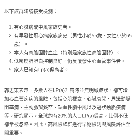
以下族群建議接受檢測：
有心臟病或中風家族史者。
有早發性冠心病家族病史（男性小於55歲、女性小於65
歲）。
本人有高膽固醇血症（特別是家族性高膽固醇）。
低密度脂蛋白控制良好，仍反覆發生心血管事件者。
家人已知有Lp(a)偏高者。
郭志東表示，多數人在LP(a)升高時並無明顯症狀，卻可增
加心血管疾病的風險，包括心肌梗塞、心臟衰竭、周邊動脈
阻塞病、主動脈瓣狹窄、缺血性腦中風以及冠狀動脈疾病
等。研究顯示，全球約有20%的人口LP(a)偏高，比例不低
卻常被忽略。因此，高風險族群進行早期檢測與風險評估至
關重要。