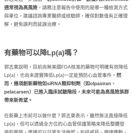
通常視為高風險
，請務注意報告中使用的是哪一種檢測方式
與單位，建議諮詢專業醫師或檢驗師，確保對數值有正確理
解，避免誤判而延誤治療。
有藥物可以降Lp(a)嗎？
郭志東說明，目前尚無美國FDA核准的藥物可明確有效降低
Lp(a)，也尚未證實降低Lp(a)一定能預防心血管事件。
然
而，幾項創新藥物如siRNA類抑制劑（如olpasiran、
pelacarsen）已進入臨床試驗階段，未來可能為高風險族群
帶來新希望。
在新藥上市前可以做什麼？郭志東表示，雖然無法直接降低
Lp(a)，但可以透過全方位的心血管保護策略來降低整體發
病的風險，建議可以日常生活做起，包括戒菸、規律運動、