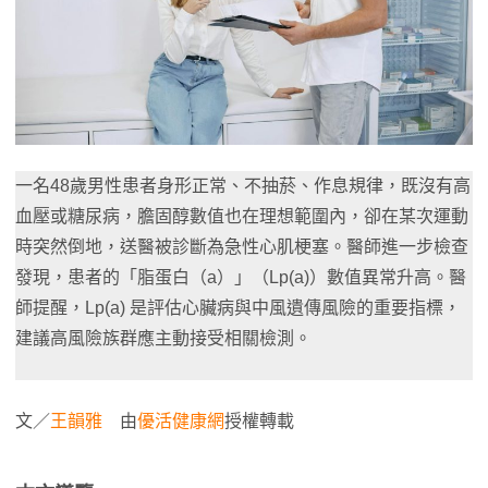
一名48歲男性患者身形正常、不抽菸、作息規律，既沒有高
血壓或糖尿病，膽固醇數值也在理想範圍內，卻在某次運動
時突然倒地，送醫被診斷為急性心肌梗塞。醫師進一步檢查
發現，患者的「脂蛋白（a）」（Lp(a)）數值異常升高。醫
師提醒，Lp(a) 是評估心臟病與中風遺傳風險的重要指標，
建議高風險族群應主動接受相關檢測。
文／
王韻雅
由
優活健康網
授權轉載