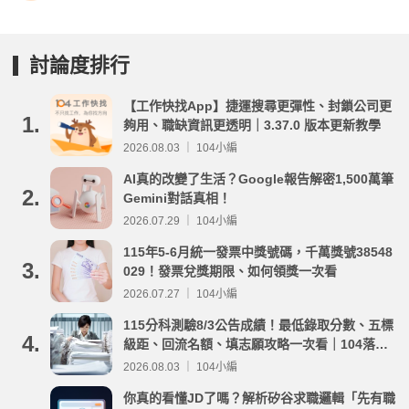
討論度排行
【工作快找App】捷運搜尋更彈性、封鎖公司更
1.
夠用、職缺資訊更透明｜3.37.0 版本更新教學
2026.08.03 ｜ 104小編
AI真的改變了生活？Google報告解密1,500萬筆
2.
Gemini對話真相！
2026.07.29 ｜ 104小編
115年5-6月統一發票中獎號碼，千萬獎號38548
3.
029！發票兌獎期限、如何領獎一次看
2026.07.27 ｜ 104小編
115分科測驗8/3公告成績！最低錄取分數、五標
4.
級距、回流名額、填志願攻略一次看｜104落點
分析
2026.08.03 ｜ 104小編
你真的看懂JD了嗎？解析矽谷求職邏輯「先有職