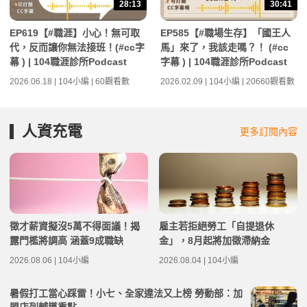
28:13
30:41
EP619【#職涯】小心！無可取
EP585【#職場生存】「國王人
代，反而讓你無法接班！(#cc字
馬」來了，我該走嗎？！ (#cc
幕 ) | 104職涯診所Podcast
字幕 ) | 104職涯診所Podcast
2026.06.18 | 104小編 | 60觀看數
2026.02.09 | 104小編 | 20660觀看數
人資充電
更多訂閱內容
徵才薪資擬沒5萬不得面議！揭
雇主若拒絕勞工「自提退休
露門檻將調高 涵蓋9成職缺
金」，8月起將加徵滯納金
2026.08.06 | 104小編
2026.08.04 | 104小編
暑假打工當心踩雷！小七、全家違法又上榜 勞動部：加
盟店列輔導重點