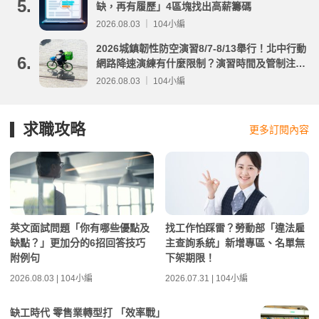
5.
缺，再有履歷」4區塊找出高薪籌碼
2026.08.03 ｜ 104小編
2026城鎮韌性防空演習8/7-8/13舉行！北中行動
6.
網路降速演練有什麼限制？演習時間及管制注意
事項整理
2026.08.03 ｜ 104小編
求職攻略
更多訂閱內容
英文面試問題「你有哪些優點及
找工作怕踩雷？勞動部「違法雇
缺點？」更加分的6招回答技巧
主查詢系統」新增專區、名單無
附例句
下架期限！
2026.08.03 | 104小編
2026.07.31 | 104小編
缺工時代 零售業轉型打 「效率戰」