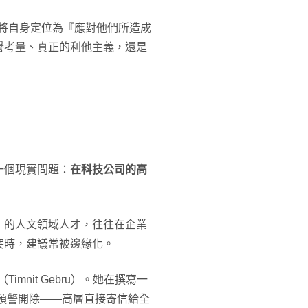
努力將自身定位為『應對他們所造成
譽考量、真正的利他主義，還是
一個現實問題：
在科技公司的高
」的人文領域人才，往往在企業
突時，建議常被邊緣化。
imnit Gebru）。她在撰寫一
無預警開除——高層直接寄信給全