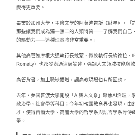
變得更重要。
畢業於加州大學，主修文學的阿莫迪告訴《財星》，「
那些讓我們成為獨一無二的人類特質——了解我們自己
的驅動力——這種理念將非常重要。」
其他高管如摩根大通執行長戴蒙、微軟執行長納德拉、IBM
Rometty）也都發表過這類論述，強調人文領域技能與
高管背書，加上職缺擴增，讓高教現場也有所回應。
去年，美國普渡大學開設「AI與人文系」聚焦AI治理，
政治學、社會學等科目；今年初韓國教育界也發現，由於
才，使得首爾大學、高麗大學的哲學系與語言學系等傳
爭。