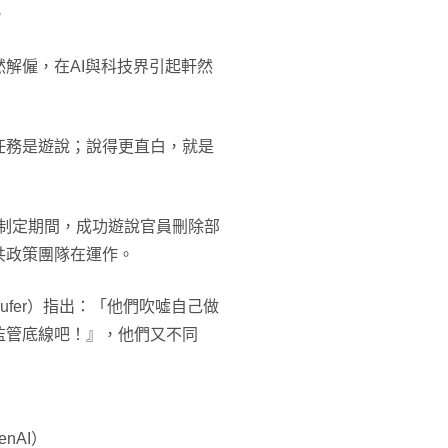
。
解僱，在AI與科技界引起軒然
任務是遊說；說得更直白，就是
》制定期間，成功遊說官員刪除部
共政策團隊在運作。
Leufer）指出：「他們吹噓自己做
監管底線吧！』，他們又不同
penAI）