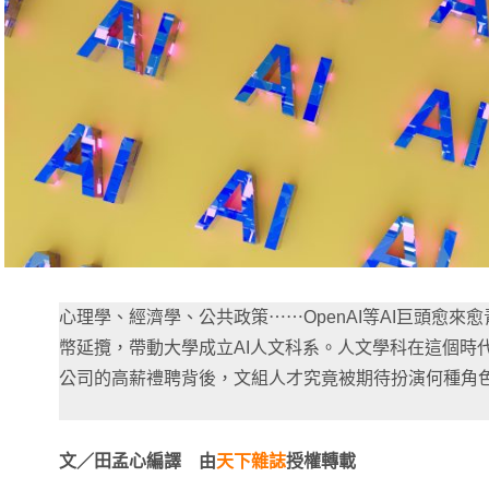
心理學、經濟學、公共政策⋯⋯OpenAI等AI巨頭愈
幣延攬，帶動大學成立AI人文科系。人文學科在這個時
公司的高薪禮聘背後，文組人才究竟被期待扮演何種角
文／田孟心編譯
由
天下雜誌
授權轉載