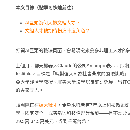
本文目錄（點擊可快速前往）
AI巨頭為何大攬文組人才？
文組人才被期待扮演什麼角色？
打開AI巨頭的職缺頁面，會發現愈來愈多非理工人才的
上個月，聊天機器人Claude的公司Anthropic表示，即將成
Institute，目標是「應對強大AI為社會帶來的嚴峻
亞大學經濟學教授、耶魯大學法學院長駐研究員、曾在Op
的專家等人。
該團隊正在
擴大徵才
，希望求職者有7年以上科技政策研
學、國家安全，或者新興科技治理等領域——且不需要
29.5萬-34.5萬美元，達到千萬台幣。