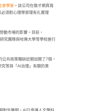
社會學家
。該公司在徵才網頁寫
者必須對心理學原理有扎實理
。
T對勞動市場的影響。目前，
i）正帶領研究團隊與哈佛大學等學校進行
ic的公共政策職缺近期加開了7個，
究等與「AI治理」有關的業
ei）長期對外聲明，AI只會讓人文學科