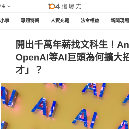
更多
小事
專題特輯
人資充電
法令權益
新聞現場
開出千萬年薪找文科生！Anth
OpenAI等AI巨頭為何擴
才」？