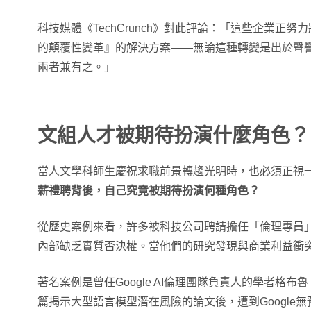
科技媒體《TechCrunch》對此評論：「這些企業正
的顛覆性變革』的解決方案——無論這種轉變是出於聲
兩者兼有之。」
文組人才被期待扮演什麼角色？
當人文學科師生慶祝求職前景轉趨光明時，也必須正視
薪禮聘背後，自己究竟被期待扮演何種角色？
從歷史案例來看，許多被科技公司聘請擔任「倫理專員
內部缺乏實質否決權。當他們的研究發現與商業利益衝
著名案例是曾任Google AI倫理團隊負責人的學者格布魯（T
篇揭示大型語言模型潛在風險的論文後，遭到Google