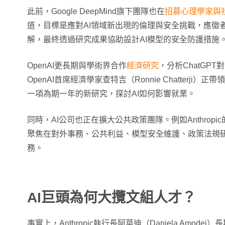
此前，Google DeepMind旗下團隊也在
招募心理學家與
道，目標是應對AI領域新出現的倫理與安全挑戰，應徵
解，最終透過研究成果協助設計AI模型的安全防護措施
OpenAI更長期與學術界合作
經濟研究
，分析ChatGP
OpenAI首席經濟學家查特吉（Ronnie Chatterj
一項為期一年的新研究，探討AI如何影響就業。
同時，AI公司也正在擴大公共政策團隊。例如Anthrop
聚焦在對外事務、公共利益、模型安全維護、政策法規研
務。
AI巨頭為何大攬文組人才？
事實上，Anthropic執行長阿莫迪（Daniela Amod