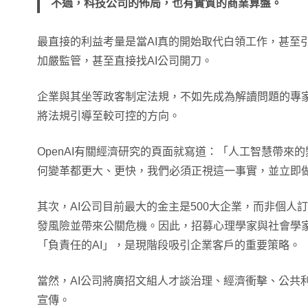
不過，科技公司的佈局，也有實質的商業算盤。
最直接的利益考量是當AI真的開始取代白領工作，甚至
加嚴監管，甚至直接找AI公司開刀。
企業與其坐等政客制定法規，不如先成為解讀問題的專
將法規引導至較可控的方向。
OpenAI有關經濟研究的頁面就寫道：「人工智慧帶來
何變革都更大、更快，我們必須正視這一事實，並立即
其次，AI公司目前最大的金主是500大企業，而非個人
發風險並帶來公關危機。因此，招募心理學家與社會學
「負責任的AI」，是現階段吸引企業客戶的重要策略。
當然，AI公司將廣招文組人才談治理、經濟衝擊、公共
宣傳。