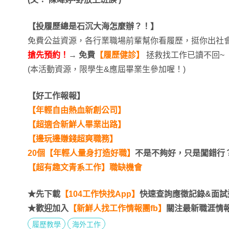
【投履歷總是石沉大海怎麼辦？！】
免費公益資源，各行業職場前輩幫你看履歷，挺你出社
搶先預約！
→
免費
【履歷健診】
拯救找工作已讀不回~
(本活動資源，限學生&應屆畢業生參加喔！)
【
好工作報報】
【年輕自由熱血新創公司】
【
超適合新鮮人畢業出路】
【邊玩邊賺錢超爽職務】
20個【年輕人量身打造好職】
不是不夠好，只是闖錯行
【超有趣文青系工作】職缺機會
★先下載
【104工作快找App】
快速查詢應徵記錄&面試
★歡迎加入
【新鮮人找工作情報團fb】
關注最新職涯情
履歷教學
海外工作