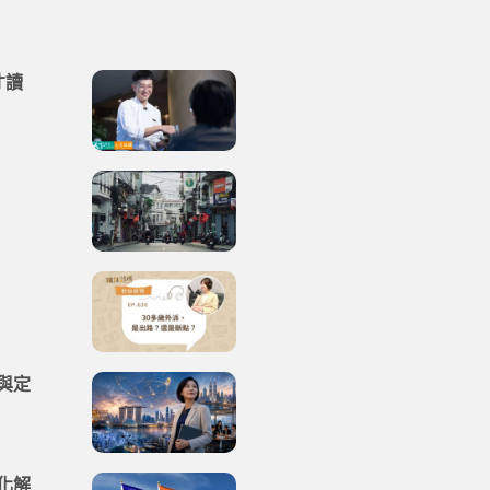
才讀
與定
化解