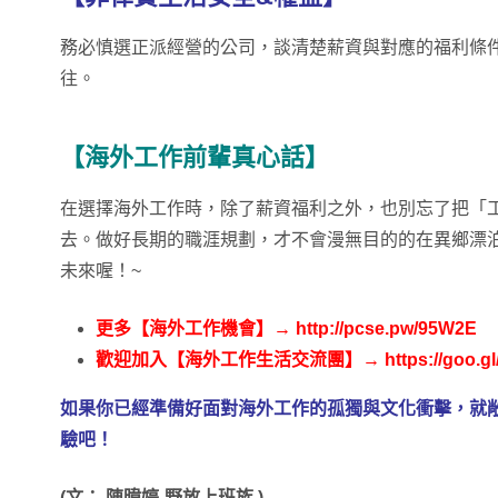
務必慎選正派經營的公司，談清楚薪資與對應的福利條
往。
【海外工作前輩真心話】
在選擇海外工作時，除了薪資福利之外，也別忘了把「
去。做好長期的職涯規劃，才不會漫無目的的在異鄉漂
未來喔！~
更多
【海外工作機會】
→
http://pcse.pw/95W2E
歡迎加入
【海外工作生活交流團】
→
https://goo.g
如果你已經準備好面對海外工作的孤獨與文化衝擊，就
驗吧！
(文： 陳暐婷-野放上班族 )