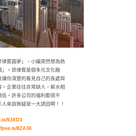
菲律賓圓夢」，小編突然想為熱
輯」。菲律賓是個多元文化融
會讓你清楚的看見自己的長處與
容。企業往往非常缺人，薪水相
稍低。許多公司的福利都很不
年人來說無疑是一大誘因啊！！
e.is/9JXD3
//pse.is/8ZA36