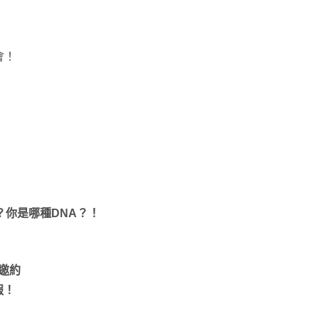
會！
？你是哪種DNA？！
邀約
報！