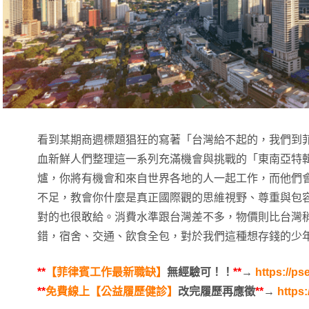
看到某期商週標題猖狂的寫著「台灣給不起的，我們到
血新鮮人們整理這一系列充滿機會與挑戰的「東南亞特
爐，你將有機會和來自世界各地的人一起工作，而他們
不足，教會你什麼是真正國際觀的思維視野、尊重與包
對的也很敢給。消費水準跟台灣差不多，物價則比台灣
錯，宿舍、交通、飲食全包，對於我們這種想存錢的少
**
【菲律賓工作最新職缺】
無經驗可！！
**
→
https://ps
**
免費線上【公益履歷健診】
改完履歷再應徵
**
→
https: