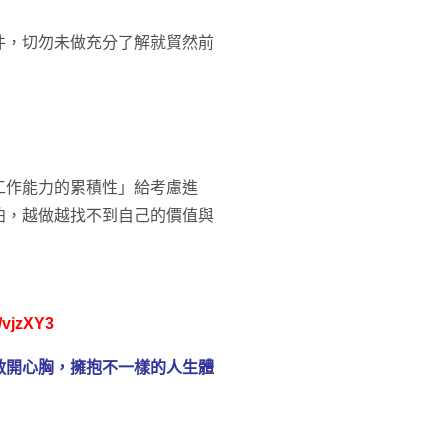
件，切勿未做充分了解就貿然前
工作能力的累積性」給考慮進
泊，越做越找不到自己的價值與
l/vjzXY3
敞開心胸，擁抱不一樣的人生體