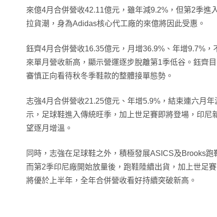
來億4月合併營收42.11億元，雖年減9.2%，但第2
拉貨潮，身為Adidas核心代工廠的來億將因此受惠。
鈺齊4月合併營收16.35億元，月增36.9%、年增9.7
來單月營收新高，顯示營運逐步脫離第1季低谷。鈺齊目
審慎正向看待秋冬季鞋款的整體接單態勢。
志強4月合併營收21.25億元、年增5.9%，結束連六
示，足球鞋進入傳統旺季，加上世足賽即將登場，印尼
望逐月增溫。
同時，志強在足球鞋之外，積極發展ASICS及Brook
而第2季印尼廠開始放量後，跑鞋陸續出貨，加上世足
將優於上半年，全年合併營收看好持續突破新高。