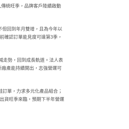
季進入傳統旺季，品牌客戶陸續啟動
%，不但回到年月雙增，且為今年以
前確認訂單能見度可達第3季，
月年減走勢，回到成長軌道。法人表
新廠產能持續開出，志強營運可
s跑鞋訂單，力求多元化產品組合；
賽出貨旺季來臨，預期下半年營運