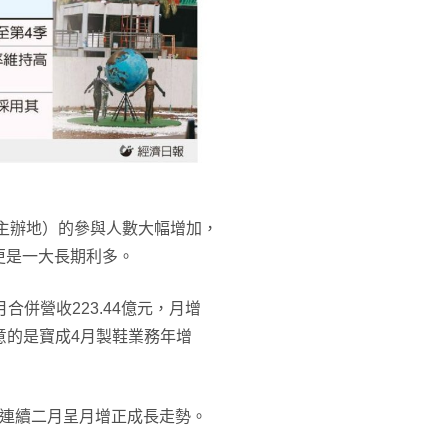
盃主辦地）的參與人數大幅增加，
更是一大長期利多。
併營收223.44億元，月增
注意的是寶成4月製鞋業務年增
%，已連續二月呈月增正成長走勢。