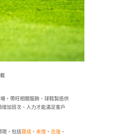
載
登場，帶旺相關服飾、球鞋製造供
須增加班次、人力才能滿足客戶
顯現，包括
寶成
、
來億
、
志強
、