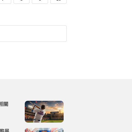
相關
業態展