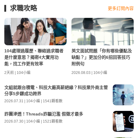
求職攻略
更多訂閱內容
104處理過履歷、聯絡過求職者
英文面試問題「你有哪些優點及
是什麼意思？揭密4大實用功
缺點？」更加分的6招回答技巧
能，找工作更有效率
附例句
2天前 | 104小編
2026.08.03 | 104小編
文組就跟台積電、科技大廠高薪絕緣？科技業外商主管
分享5步驟成功跨界
2026.07.31 | 104小編 | 1541觀看數
詐團滲透！Threads詐騙氾濫 假徵才最多
2026.07.30 | 104小編 | 1521觀看數