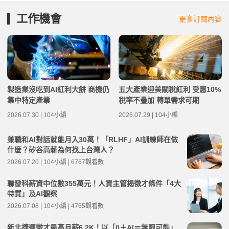
工作機會
更多訂閱內容
製造業沒吃到AI紅利大餅 商機仍
五大產業迎美關稅紅利 受惠10%
集中特定產業
稅率不疊加 轉單需求可期
2026.07.30 | 104小編
2026.07.29 | 104小編
兼職和AI對話就能月入30萬！「RLHF」AI訓練師在做
什麼？矽谷高薪為何找上台灣人？
2026.07.20 | 104小編 | 6767觀看數
聯發科薪資中位數355萬元！人資主管揭徵才條件「4大
特質」及AI觀察
2026.07.08 | 104小編 | 4765觀看數
新北捷運徵才最高月薪6.2K！以「0＋AI＝無限可能」