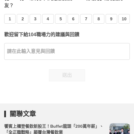
友？
1
2
3
4
5
6
7
8
9
10
歡迎留下給104職場力的建議與回饋
送出
關聯文章
饗賓上櫃登餐飲新股王！Buffet龍頭「200萬年薪」、
「全正職戰略」顛覆台灣餐飲業