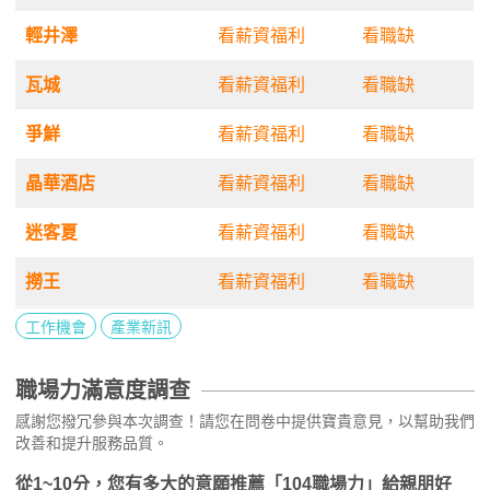
輕井澤
看薪資福利
看職缺
瓦城
看薪資福利
看職缺
爭鮮
看薪資福利
看職缺
晶華酒店
看薪資福利
看職缺
迷客夏
看薪資福利
看職缺
撈王
看薪資福利
看職缺
工作機會
產業新訊
職場力滿意度調查
感謝您撥冗參與本次調查！請您在問卷中提供寶貴意見，以幫助我們
改善和提升服務品質。
從1~10分，您有多大的意願推薦「104職場力」給親朋好