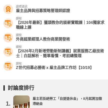
證照資訊
雇主品牌與招募策略管理師認證
課程
【2026年最新】獵頭教你的談薪實戰課｜104獨家求
職線上課
課程
外商超業經理人教你商業開發術
課程
【2026年2月新增勞動新制講義】就業服務乙級技術
士｜白話解析．簡單看懂．考前總整理
課程
Z世代招募必勝術 x 雇主品牌工作坊【10/19】
討論度排行
雇主若拒絕勞工「自提退休金」，8月起將加徵
1.
滯納金