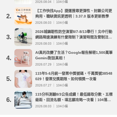
2026.08.04 ｜ 104小編
【工作快找App】捷運搜尋更彈性、封鎖公司更
2.
夠用、職缺資訊更透明｜3.37.0 版本更新教學
2026.08.03 ｜ 104小編
2026城鎮韌性防空演習8/7-8/13舉行！北中行動
3.
網路降速演練有什麼限制？演習時間及管制注意
事項整理
2026.08.03 ｜ 104小編
AI真的改變了生活？Google報告解密1,500萬筆
4.
Gemini對話真相！
2026.07.29 ｜ 104小編
115年5-6月統一發票中獎號碼，千萬獎號38548
5.
029！發票兌獎期限、如何領獎一次看
2026.07.27 ｜ 104小編
115分科測驗8/3公告成績！最低錄取分數、五標
6.
級距、回流名額、填志願攻略一次看｜104落點
分析
2026.08.03 ｜ 104小編