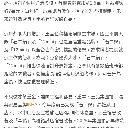
起，培訓7 個月通過考核，有機會挑戰加薪2.5萬，月薪資突
破7萬元。每月除了底薪還有獎金，搭配晉升考核機制，未
來晉升為店長，年薪有望突破百萬。
近年外食人口增加，王品也積極拓展剛需市場，國民平價火
鍋「石二鍋」及「12mini」也是展店重點品牌，「石二鍋」
及「12mini」以全台皆有密集據點的優勢，為求職者提供就
近工作的便利。為吸引更多優秀人才，「石二鍋」、
「12mini」推出快速培訓升遷計畫，招募具有餐飲值班幹部
經驗的求職者，儲備店長培訓4個月通過考核，即可晉升為
店長，快速開啟管理職涯。
不只徵才祭重金，連同仁福利都要下重本，王品集團攜手瑞
典家居品牌
IKEA
，今年底前已完成「石二鍋」高雄鳳山
店、清水中山店及民權龍江店3間同仁休息室、三重宿舍改
裝及「享鴨」高雄裕誠店宿舍改裝。2025年集團預計再改造