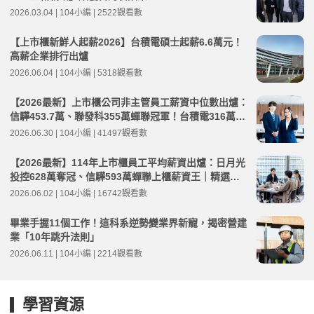
2026.03.04 | 104小編 | 2522觀看數
【上市櫃新鮮人起薪2026】台積電碩士起薪6.6萬元！
高薪企業排行出爐
2026.06.04 | 104小編 | 5318觀看數
【2026最新】上市櫃公司非主管員工薪資中位數出爐：
信驊453.7萬、聯發科355萬蟬聯冠軍！台積電316萬元
創高
2026.06.30 | 104小編 | 41497觀看數
【2026最新】114年上市櫃員工平均薪資出爐：日月光
投控628萬奪冠、信驊593萬蟬聯上櫃薪資王｜精選工
作機會
2026.06.02 | 104小編 | 16742觀看數
畢業手握11個工作！這科系逆勢變業界新寵，揭密營建
業「10年跳升法則」
2026.06.11 | 104小編 | 2214觀看數
學習資源