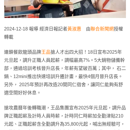
2024-12-18 報導 經濟日報記者
黃淑惠
由
聯合新聞網
授權
轉載
連鎖餐飲龍頭品牌
王品
搶人才出四大招！18日宣布2025年
元旦起，調升正職人員起薪，調幅最高7%。5大鍋物儲備幹
部，通過培訓考核晉升店長，年薪有望破百萬；其中， 石二
鍋、12mini推出快速培訓升遷計畫，最快4個月晉升店長。
另外， 2025年預計再改造20間同仁宿舍，讓同仁能夠有舒
適空間好好休息。
搶攻農曆年後轉職潮，王品集團宣布2025年元旦起，調升品
牌正職起薪及計時人員時薪，計時同仁時薪加全勤津貼210
元起、正職起薪含全勤調升為35,800元起，喊出無經驗可，