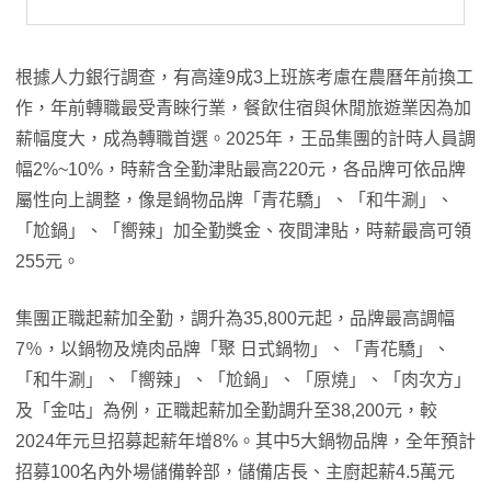
根據人力銀行調查，有高達9成3上班族考慮在農曆年前換工
作，年前轉職最受青睞行業，餐飲住宿與休閒旅遊業因為加
薪幅度大，成為轉職首選。2025年，王品集團的計時人員調
幅2%~10%，時薪含全勤津貼最高220元，各品牌可依品牌
屬性向上調整，像是鍋物品牌「青花驕」、「和牛涮」、
「尬鍋」、「嚮辣」加全勤獎金、夜間津貼，時薪最高可領
255元。
集團正職起薪加全勤，調升為35,800元起，品牌最高調幅
7％，以鍋物及燒肉品牌「聚 日式鍋物」、「青花驕」、
「和牛涮」、「嚮辣」、「尬鍋」、「原燒」、「肉次方」
及「金咕」為例，正職起薪加全勤調升至38,200元，較
2024年元旦招募起薪年增8%。其中5大鍋物品牌，全年預計
招募100名內外場儲備幹部，儲備店長、主廚起薪4.5萬元