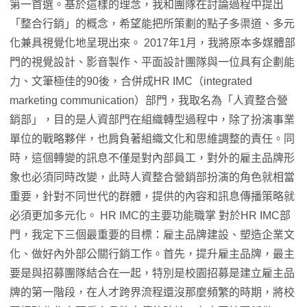
第一首選。基於這樣的理念，我和團隊在討論過程中提出
「整合行銷」的概念，希望能把所策劃的點子多渠道、多元
化兼具視覺化地呈現出來。 2017年1月，我將原本多媒體部
門的視覺設計、影音製作、平面設計團隊與一位具有企劃能
力、文筆極佳的90後，合併成HR IMC（integrated
marketing communication）部門，我取名為「人資整合營
銷部」，目的是人資部門在組織轉型過程中，除了扮演事業
單位的戰略夥伴，也肩負著組織文化和思維調整的責任。同
時，這個轉變的訊息不僅是對內部員工，對外的雇主品牌形
象也必須同時改變，此時人資整合營銷部扮演的角色就相當
重要，針對不同世代的群體，提供的內容和訊息傳播策略就
必須更加多元化。 HR IMC的主要功能職掌 對於HR IMC部
門，我定下三個最重要的目標：雇主品牌建設、塑造企業文
化、做好內外部公關行銷工作。首先，提升雇主品牌，最主
要是與招募團隊結合在一起，特別是校園招募是建立雇主品
牌的第一階段，在人才跨界流程還沒那麼頻繁的時期，將校