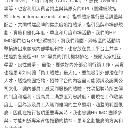
（Unilever）、可口可樂（Coca-Cola）、惠氏（Wyeth）
等等，也會利用消費者資產與其原有的KPI（關鍵績效指
標，key performance indicators）指標體系進行靈活調整與
配合，共同構建品牌的健康度追蹤體系，指引品牌市場部規
劃、實施和優化年度、季度和月度市場活動。我們的HR
IMC部門也有KPI追蹤機制，將我們跨國、跨廠區的活動精
華摘錄出來做成內部季度刊物，也會放在員工平台上共享，
透過對各廠區HR IMC專員的評比機制排名，鼓勵大家相互
學習、良性競爭。 最後，要做好內外部公關行銷工作，其實
也是思考如何讓「員工體驗」最大化，要能吸引外部潛在的
人才，透過校園招聘、招聘平台的內容盡可能認識及認同公
司文化，讓內部員工感受到服務的體驗，兌現招聘時所宣傳
的制度和福利，提高員工滿意度到忠誠度，展現在工作敬業
度上。因為涉及員工入職到離開的生命週期，涵蓋的範圍很
廣，因此在推行各項重要專案時，我也會讓HR IMC 團隊參
與，才能知道專案背後推動的精神，思考企劃推廣的方案和