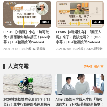
28:13
30:41
EP619【#職涯】小心！無可取
EP585【#職場生存】「國王人
代，反而讓你無法接班！(#cc字
馬」來了，我該走嗎？！ (#cc
幕 ) | 104職涯診所Podcast
字幕 ) | 104職涯診所Podcast
2026.06.18 | 104小編 | 60觀看數
2026.02.09 | 104小編 | 20660觀看數
人資充電
更多訂閱內容
2026城鎮韌性防空演習8/7-8/13
AI時代該如何辨識人才的「簡報
舉行！北中行動網路降速演練有
溝通力」？HR招募篩選新指標：