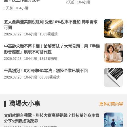
能，找工作更有效率
2天前 | 104小編
1天前 | 104小編
五大產業迎美關稅紅利 受惠10%稅率不疊加 轉單需求
可期
2026.07.29 | 104小編 | 1583觀看數
中高齡求職不再卡關！破解面試 7 大常見題：用「手機
影音履歷」展現不可替代性
2026.07.28 | 104小編 | 1812觀看數
千萬別犯！8大自傳NG寫法，別怪企業已讀不回
2026.07.26 | 104小編 | 68583觀看數
職場大小事
更多訂閱內容
文組就跟台積電、科技大廠高薪絕緣？科技業外商主管
分享5步驟成功跨界