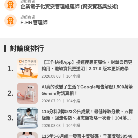
證照資訊
企業電子化資安管理維運師 (資安實務與技術)
證照資訊
E-HR管理師
討論度排行
【工作快找App】捷運搜尋更彈性、封鎖公司更
1.
夠用、職缺資訊更透明｜3.37.0 版本更新教學
2026.08.03 ｜ 104小編
AI真的改變了生活？Google報告解密1,500萬筆
2.
Gemini對話真相！
2026.07.29 ｜ 104小編
115分科測驗8/3公告成績！最低錄取分數、五標
3.
級距、回流名額、填志願攻略一次看｜104落點
分析
2026.08.03 ｜ 104小編
115年5-6月統一發票中獎號碼，千萬獎號38548