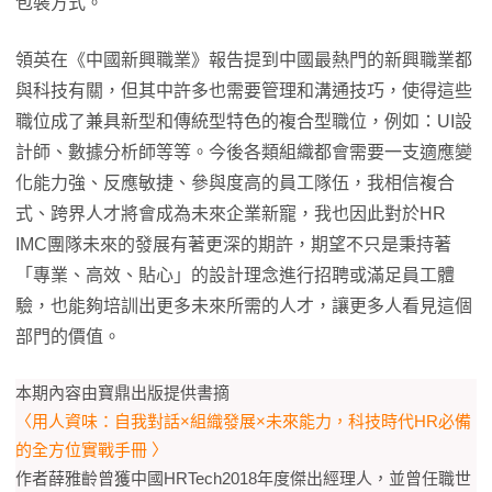
包裝方式。
領英在《中國新興職業》報告提到中國最熱門的新興職業都
與科技有關，但其中許多也需要管理和溝通技巧，使得這些
職位成了兼具新型和傳統型特色的複合型職位，例如：UI設
計師、數據分析師等等。今後各類組織都會需要一支適應變
化能力強、反應敏捷、參與度高的員工隊伍，我相信複合
式、跨界人才將會成為未來企業新寵，我也因此對於HR
IMC團隊未來的發展有著更深的期許，期望不只是秉持著
「專業、高效、貼心」的設計理念進行招聘或滿足員工體
驗，也能夠培訓出更多未來所需的人才，讓更多人看見這個
部門的價值。
本期內容由寶鼎出版提供書摘
〈用人資味：自我對話×組織發展×未來能力，科技時代HR必備
的全方位實戰手冊 〉
作者薛雅齡曾獲中國HRTech2018年度傑出經理人，並曾任職世