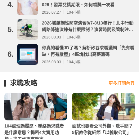
4.
029！發票兌獎期限、如何領獎一次看
2026.07.27 ｜ 104小編
2026城鎮韌性防空演習8/7-8/13舉行！北中行動
5.
網路降速演練有什麼限制？演習時間及管制注意
事項整理
2026.08.03 ｜ 104小編
你真的看懂JD了嗎？解析矽谷求職邏輯「先有職
6.
缺，再有履歷」4區塊找出高薪籌碼
2026.08.03 ｜ 104小編
求職攻略
更多訂閱內容
104處理過履歷、聯絡過求職者
面試也要看公司外觀、洗手間？
是什麼意思？揭密4大實用功
5招教你從細節「以貌取公司」