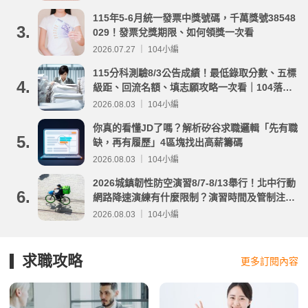
115年5-6月統一發票中獎號碼，千萬獎號38548
3.
029！發票兌獎期限、如何領獎一次看
2026.07.27 ｜ 104小編
115分科測驗8/3公告成績！最低錄取分數、五標
4.
級距、回流名額、填志願攻略一次看｜104落點
分析
2026.08.03 ｜ 104小編
你真的看懂JD了嗎？解析矽谷求職邏輯「先有職
5.
缺，再有履歷」4區塊找出高薪籌碼
2026.08.03 ｜ 104小編
2026城鎮韌性防空演習8/7-8/13舉行！北中行動
6.
網路降速演練有什麼限制？演習時間及管制注意
事項整理
2026.08.03 ｜ 104小編
求職攻略
更多訂閱內容