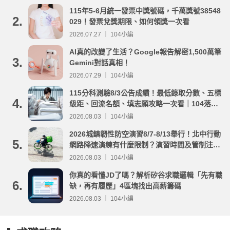
115年5-6月統一發票中獎號碼，千萬獎號38548
2.
029！發票兌獎期限、如何領獎一次看
2026.07.27 ｜ 104小編
AI真的改變了生活？Google報告解密1,500萬筆
3.
Gemini對話真相！
2026.07.29 ｜ 104小編
115分科測驗8/3公告成績！最低錄取分數、五標
4.
級距、回流名額、填志願攻略一次看｜104落點
分析
2026.08.03 ｜ 104小編
2026城鎮韌性防空演習8/7-8/13舉行！北中行動
5.
網路降速演練有什麼限制？演習時間及管制注意
事項整理
2026.08.03 ｜ 104小編
你真的看懂JD了嗎？解析矽谷求職邏輯「先有職
6.
缺，再有履歷」4區塊找出高薪籌碼
2026.08.03 ｜ 104小編