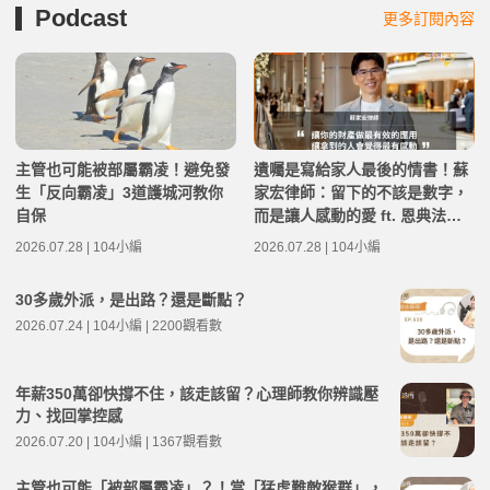
Podcast
更多訂閱內容
主管也可能被部屬霸凌！避免發
遺囑是寫給家人最後的情書！蘇
生「反向霸凌」3道護城河教你
家宏律師：留下的不該是數字，
自保
而是讓人感動的愛 ft. 恩典法律
事務所創辦人 蘇家宏律師 | 高年
2026.07.28 | 104小編
2026.07.28 | 104小編
級不打烊 x 用 AI 點亮第二人生
EP283
30多歲外派，是出路？還是斷點？
2026.07.24 | 104小編 | 2200觀看數
年薪350萬卻快撐不住，該走該留？心理師教你辨識壓
力、找回掌控感
2026.07.20 | 104小編 | 1367觀看數
主管也可能「被部屬霸凌」？！當「猛虎難敵猴群」，