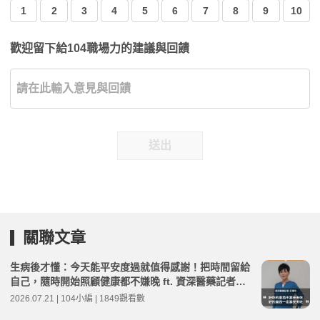
1
2
3
4
5
6
7
8
9
10
歡迎留下給104職場力的建議與回饋
送出
關聯文章
生病後才懂：今天能平安度過就值得感謝！把時間留給
自己，隨時開始照顧健康都不嫌晚 ft. 資深醫藥記者王
瑞玲 | 高年級不打烊 x 用 AI 點亮第二人生 EP282
2026.07.21 | 104小編 | 1849觀看數