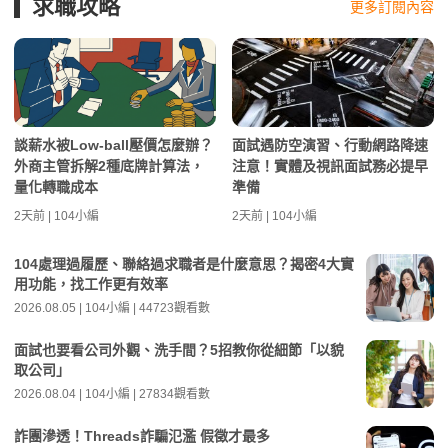
求職攻略
更多訂閱內容
談薪水被Low-ball壓價怎麼辦？
面試遇防空演習、行動網路降速
外商主管拆解2種底牌計算法，
注意！實體及視訊面試務必提早
量化轉職成本
準備
2天前 | 104小編
2天前 | 104小編
104處理過履歷、聯絡過求職者是什麼意思？揭密4大實
用功能，找工作更有效率
2026.08.05 | 104小編 | 44723觀看數
面試也要看公司外觀、洗手間？5招教你從細節「以貌
取公司」
2026.08.04 | 104小編 | 27834觀看數
詐團滲透！Threads詐騙氾濫 假徵才最多