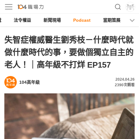
電
法令權益
新聞現場
Podcast
當期策展
失智症權威醫生劉秀枝－什麼時代就
做什麼時代的事，要做個獨立自主的
老人！｜高年級不打烊 EP157
2024.04.26
104高年級
2390
次觀看