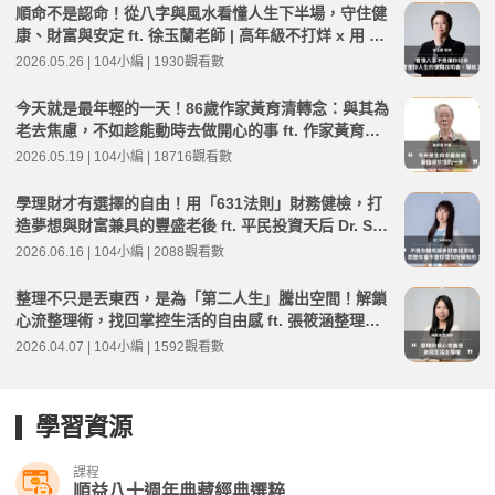
順命不是認命！從八字與風水看懂人生下半場，守住健
康、財富與安定 ft. 徐玉蘭老師 | 高年級不打烊 x 用 AI
點亮第二人生 EP274
2026.05.26 | 104小編 | 1930觀看數
今天就是最年輕的一天！86歲作家黃育清轉念：與其為
老去焦慮，不如趁能動時去做開心的事 ft. 作家黃育清 |
高年級不打烊 x 用 AI 點亮第二人生 EP273
2026.05.19 | 104小編 | 18716觀看數
學理財才有選擇的自由！用「631法則」財務健檢，打
造夢想與財富兼具的豐盛老後 ft. 平民投資天后 Dr. Sel
ena | 高年級不打烊 x 用 AI 點亮第二人生 EP277
2026.06.16 | 104小編 | 2088觀看數
整理不只是丟東西，是為「第二人生」騰出空間！解鎖
心流整理術，找回掌控生活的自由感 ft. 張筱涵整理師 |
高年級不打烊 x 用 AI 點亮第二人生 EP267
2026.04.07 | 104小編 | 1592觀看數
學習資源
課程
順益八十週年典藏經典選粹