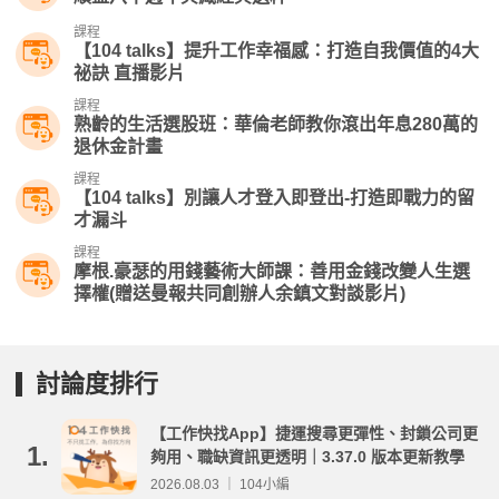
課程
【104 talks】提升工作幸福感：打造自我價值的4大
祕訣 直播影片
課程
熟齡的生活選股班：華倫老師教你滾出年息280萬的
退休金計畫
課程
【104 talks】別讓人才登入即登出-打造即戰力的留
才漏斗
課程
摩根.豪瑟的用錢藝術大師課：善用金錢改變人生選
擇權(贈送曼報共同創辦人余鎮文對談影片)
討論度排行
【工作快找App】捷運搜尋更彈性、封鎖公司更
1.
夠用、職缺資訊更透明｜3.37.0 版本更新教學
2026.08.03 ｜ 104小編