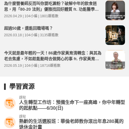
為什麼營養師反而叫你要吃澱粉？破解中年的飲食迷
思，用「80-20 法則」優雅找回好體質 ft. 功能醫學營
養師 何埻安 | 高年級不打烊 x 用 AI 點亮第二人生 EP2
2026.04.29 | 104小編 | 1801觀看數
70
超過50歲，還能回職場嗎？
2026.03.18 | 104小編 | 3135觀看數
今天就是最年輕的一天！86歲作家黃育清轉念：與其為
老去焦慮，不如趁能動時去做開心的事 ft. 作家黃育清 |
高年級不打烊 x 用 AI 點亮第二人生 EP273
2026.05.19 | 104小編 | 18716觀看數
學習資源
課程
人生轉型工作坊：預備生命下一座高峰，你中年轉型
的起航點——6/30(日)
課程
熟齡的生活選股班：華倫老師教你滾出年息280萬的
退休金計畫