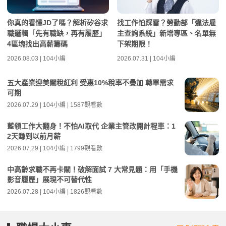
你真的看懂JD了嗎？解析矽谷求
找工作怕踩雷？勞動部「違法雇
職邏輯「先有職缺，再有履歷」
主查詢系統」新增專區、名單無
4區塊找出高薪籌碼
下架期限！
2026.08.03 | 104小編
2026.07.31 | 104小編
五大產業迎美關稅紅利 受惠10%稅率不疊加 轉單需求
可期
2026.07.29 | 104小編 | 1587觀看數
藍領工作大翻身！不怕AI取代 企業主管改開計程車：1
2天賺到以前月薪
2026.07.29 | 104小編 | 1799觀看數
中高齡求職不再卡關！破解面試 7 大常見題：用「手機
影音履歷」展現不可替代性
2026.07.28 | 104小編 | 1826觀看數