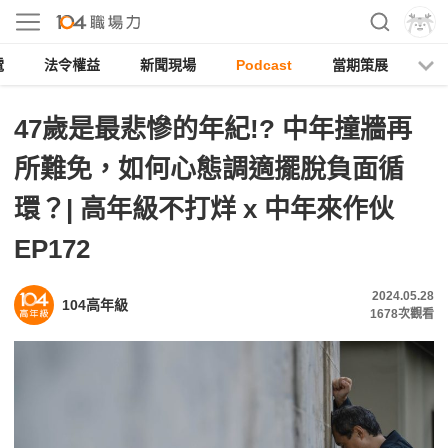
電
法令權益
新聞現場
Podcast
當期策展
47歲是最悲慘的年紀!? 中年撞牆再
所難免，如何心態調適擺脫負面循
環？| 高年級不打烊 x 中年來作伙
EP172
2024.05.28
104高年級
1678
次觀看