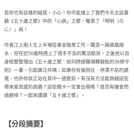
若你也有這樣的疑惑，小心！你可能撞上了我們今天主談書
籍《五十歲之壁》中的「心病」之壁，罹患了「明明（の
に）」病！
作者江上剛人生上半場從事金融業工作，職涯一路順風順
水，但在近50歲時遇上了措手不及的驚滔駭浪，之後他以自
身經歷整理出《五十歲之壁：如何跨過職場轉捩點的36條守
則》一書，引起廣泛共鳴；如果你有被困住、停滯不前的感
覺，也許你就正站在其中一道壁前。有沒有方法能跨越這些
帶來窒息感的高牆？這些關卡一定會出現嗎？是否有機會閃
過避掉？一起來讀讀「五十歲之壁」。
【分段摘要】