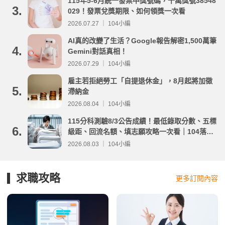
115年5-6月統一發票中獎號碼，千萬獎號38548
3.
029！發票兌獎期限、如何領獎一次看
2026.07.27 ｜ 104小編
AI真的改變了生活？Google報告解密1,500萬筆
4.
Gemini對話真相！
2026.07.29 ｜ 104小編
雇主若拒絕勞工「自提退休金」，8月起將加徵
5.
滯納金
2026.08.04 ｜ 104小編
115分科測驗8/3公告成績！最低錄取分數、五標
6.
級距、回流名額、填志願攻略一次看｜104落點
分析
2026.08.03 ｜ 104小編
求職攻略
更多訂閱內容