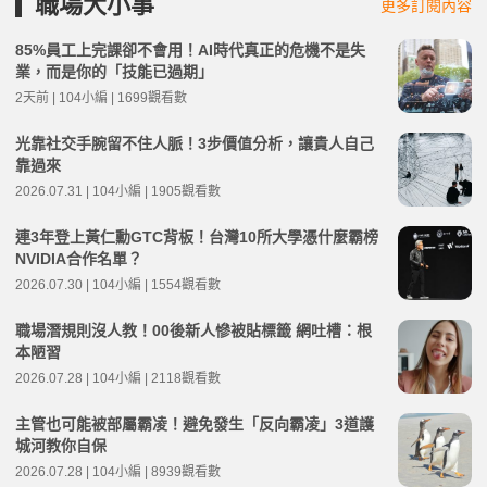
職場大小事
更多訂閱內容
85%員工上完課卻不會用！AI時代真正的危機不是失
業，而是你的「技能已過期」
2天前 | 104小編 | 1699觀看數
光靠社交手腕留不住人脈！3步價值分析，讓貴人自己
靠過來
2026.07.31 | 104小編 | 1905觀看數
連3年登上黃仁勳GTC背板！台灣10所大學憑什麼霸榜
NVIDIA合作名單？
2026.07.30 | 104小編 | 1554觀看數
職場潛規則沒人教！00後新人慘被貼標籤 網吐槽：根
本陋習
2026.07.28 | 104小編 | 2118觀看數
主管也可能被部屬霸凌！避免發生「反向霸凌」3道護
城河教你自保
2026.07.28 | 104小編 | 8939觀看數