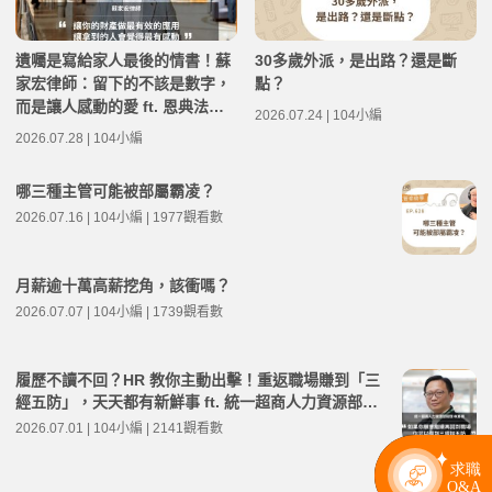
遺囑是寫給家人最後的情書！蘇
30多歲外派，是出路？還是斷
家宏律師：留下的不該是數字，
點？
而是讓人感動的愛 ft. 恩典法律
2026.07.24 | 104小編
事務所創辦人 蘇家宏律師 | 高年
2026.07.28 | 104小編
級不打烊 x 用 AI 點亮第二人生
EP283
哪三種主管可能被部屬霸凌？
2026.07.16 | 104小編 | 1977觀看數
月薪逾十萬高薪挖角，該衝嗎？
2026.07.07 | 104小編 | 1739觀看數
履歷不讀不回？HR 教你主動出擊！重返職場賺到「三
經五防」，天天都有新鮮事 ft. 統一超商人力資源部經
理 林宸碩 | 高年級不打烊 x 用 AI 點亮第二人生 EP279
2026.07.01 | 104小編 | 2141觀看數