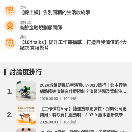
課程
【線上課】告別囤積的生活收納學
證照資訊
高齡金融規劃顧問師
課程
【104 talks】提升工作幸福感：打造自我價值的4大
祕訣 直播影片
討論度排行
2026城鎮韌性防空演習8/7-8/13舉行！北中行動
1.
網路降速演練有什麼限制？演習時間及管制注意
事項整理
2026.08.03 ｜ 104小編
【工作快找App】捷運搜尋更彈性、封鎖公司更
2.
夠用、職缺資訊更透明｜3.37.0 版本更新教學
2026.08.03 ｜ 104小編