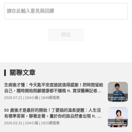
送出
關聯文章
生病後才懂：今天能平安度過就值得感謝！把時間留給
自己，隨時開始照顧健康都不嫌晚 ft. 資深醫藥記者王
瑞玲 | 高年級不打烊 x 用 AI 點亮第二人生 EP282
2026.07.21 | 104小編 | 1849觀看數
50 歲後才是最好的開始！丁菱娟的溫柔提醒：人生沒
有標準答案，聊著走著，屬於你的路自然會出現 ft. 丁
菱娟 | 高年級不打烊 x 用 AI 點亮第二人生 EP266
2026.03.31 | 104小編 | 1915觀看數