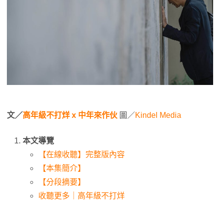
文／
高年級不打烊 x 中年來作伙
圖／
Kindel Media
本文導覽
【在線收聽】完整版內容
【本集簡介】
【分段摘要】
收聽更多｜高年級不打烊