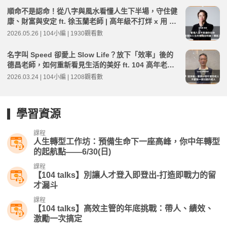
順命不是認命！從八字與風水看懂人生下半場，守住健
康、財富與安定 ft. 徐玉蘭老師 | 高年級不打烊 x 用 AI
點亮第二人生 EP274
2026.05.26 | 104小編 | 1930觀看數
名字叫 Speed 卻愛上 Slow Life？放下「效率」後的
德昌老師，如何重新看見生活的美好 ft. 104 高年老師
Speed 德昌 | 高年級不打烊 x 用 AI 點亮第二人生 EP2
2026.03.24 | 104小編 | 1208觀看數
65
學習資源
課程
人生轉型工作坊：預備生命下一座高峰，你中年轉型
的起航點——6/30(日)
課程
【104 talks】別讓人才登入即登出-打造即戰力的留
才漏斗
課程
【104 talks】高效主管的年底挑戰：帶人、績效、
激勵一次搞定