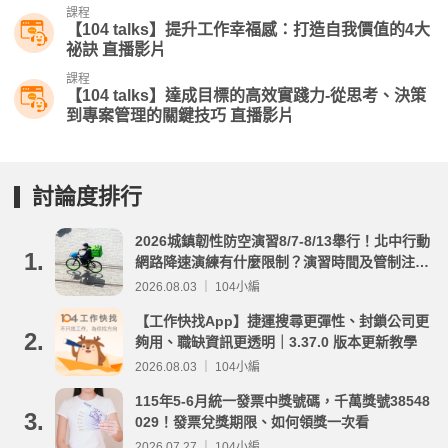
課程
【104 talks】提升工作幸福感：打造自我價值的4大
祕訣 直播影片
課程
【104 talks】達成目標的高效實踐力-從思考、決策
到專案管理的關鍵技巧 直播影片
討論度排行
2026城鎮韌性防空演習8/7-8/13舉行！北中行動
1.
網路降速演練有什麼限制？演習時間及管制注意
事項整理
2026.08.03 ｜ 104小編
【工作快找App】捷運搜尋更彈性、封鎖公司更
2.
夠用、職缺資訊更透明｜3.37.0 版本更新教學
2026.08.03 ｜ 104小編
115年5-6月統一發票中獎號碼，千萬獎號38548
3.
029！發票兌獎期限、如何領獎一次看
2026.07.27 ｜ 104小編