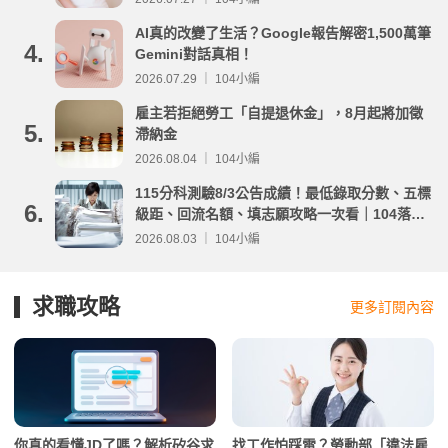
AI真的改變了生活？Google報告解密1,500萬筆
4.
Gemini對話真相！
2026.07.29 ｜ 104小編
雇主若拒絕勞工「自提退休金」，8月起將加徵
5.
滯納金
2026.08.04 ｜ 104小編
115分科測驗8/3公告成績！最低錄取分數、五標
6.
級距、回流名額、填志願攻略一次看｜104落點
分析
2026.08.03 ｜ 104小編
求職攻略
更多訂閱內容
你真的看懂JD了嗎？解析矽谷求
找工作怕踩雷？勞動部「違法雇