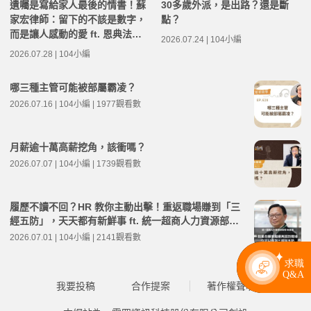
遺囑是寫給家人最後的情書！蘇
30多歲外派，是出路？還是斷
家宏律師：留下的不該是數字，
點？
而是讓人感動的愛 ft. 恩典法律
2026.07.24 | 104小編
事務所創辦人 蘇家宏律師 | 高年
2026.07.28 | 104小編
級不打烊 x 用 AI 點亮第二人生
EP283
哪三種主管可能被部屬霸凌？
2026.07.16 | 104小編 | 1977觀看數
月薪逾十萬高薪挖角，該衝嗎？
2026.07.07 | 104小編 | 1739觀看數
履歷不讀不回？HR 教你主動出擊！重返職場賺到「三
經五防」，天天都有新鮮事 ft. 統一超商人力資源部經
理 林宸碩 | 高年級不打烊 x 用 AI 點亮第二人生 EP279
2026.07.01 | 104小編 | 2141觀看數
我要投稿
合作提案
著作權聲明