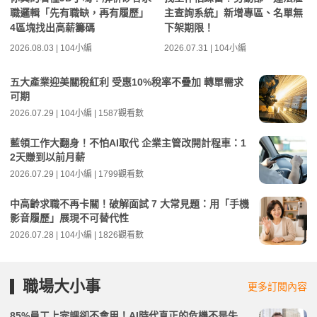
職邏輯「先有職缺，再有履歷」
主查詢系統」新增專區、名單無
4區塊找出高薪籌碼
下架期限！
2026.08.03 | 104小編
2026.07.31 | 104小編
五大產業迎美關稅紅利 受惠10%稅率不疊加 轉單需求
可期
2026.07.29 | 104小編 | 1587觀看數
藍領工作大翻身！不怕AI取代 企業主管改開計程車：1
2天賺到以前月薪
2026.07.29 | 104小編 | 1799觀看數
中高齡求職不再卡關！破解面試 7 大常見題：用「手機
影音履歷」展現不可替代性
2026.07.28 | 104小編 | 1826觀看數
職場大小事
更多訂閱內容
85%員工上完課卻不會用！AI時代真正的危機不是失