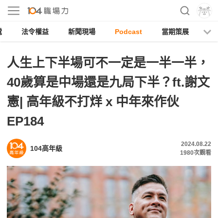
電
法令權益
新聞現場
Podcast
當期策展
人生上下半場可不一定是一半一半，
40歲算是中場還是九局下半？ft.謝文
憲| 高年級不打烊 x 中年來作伙
EP184
2024.08.22
104高年級
1980
次觀看