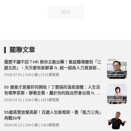
送出
關聯文章
履歷不讀不回？HR 教你主動出擊！重返職場賺到「三
經五防」，天天都有新鮮事 ft. 統一超商人力資源部經
理 林宸碩 | 高年級不打烊 x 用 AI 點亮第二人生 EP279
2026.07.01 | 104小編 | 2141觀看數
50 歲後才是最好的開始！丁菱娟的溫柔提醒：人生沒
有標準答案，聊著走著，屬於你的路自然會出現 ft. 丁
菱娟 | 高年級不打烊 x 用 AI 點亮第二人生 EP266
2026.03.31 | 104小編 | 1915觀看數
55歲高管放棄高薪！百歲人生新框架，靠「能力三角」
再戰30年
2026.06.12 | 104小編 | 1403觀看數