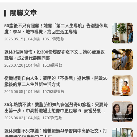
關聯文章
50歲後不只有照顧！她靠「第二人生導航」告別退休焦
慮：學AI、城市導覽，找回生活主導權
2026.05.15 | 104小編 | 10517觀看數
退休3個月後悔，投300份履歷卻沒下文…她66歲重返
職場，成Z世代最暖同事
2026.07.26 | 104小編 | 1516觀看數
從職場到自由人生：筱明的「不委屈」退休學，開啟50
歲後的第二人生與新生活方式
2026.06.05 | 104小編 | 19793觀看數
35年熱情不減！雙胞胎姐妹的麥當勞奇幻旅程：只要跨
出第一步，中高齡職場比想像中更包容 ft. 麥當勞餐廳
經理 嚴嘉惠、嚴嘉雯 | 高年級不打烊 x 用 AI 點亮第二
2026.06.02 | 104小編 | 1797觀看數
人生 EP275
退休規劃不只存錢：雅馨透過AI學習與中高齡社交，打