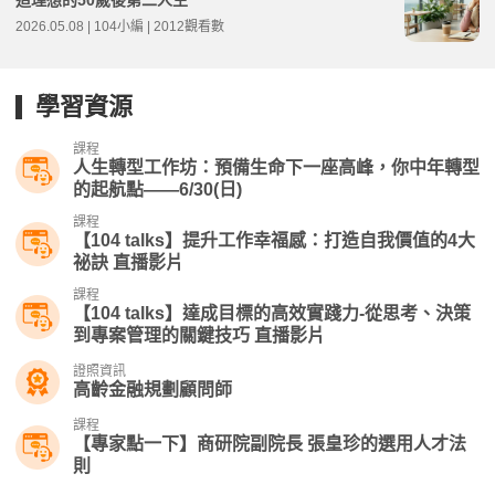
造理想的50歲後第二人生
2026.05.08 | 104小編 | 2012觀看數
學習資源
課程
人生轉型工作坊：預備生命下一座高峰，你中年轉型
的起航點——6/30(日)
課程
【104 talks】提升工作幸福感：打造自我價值的4大
祕訣 直播影片
課程
【104 talks】達成目標的高效實踐力-從思考、決策
到專案管理的關鍵技巧 直播影片
證照資訊
高齡金融規劃顧問師
課程
【專家點一下】商研院副院長 張皇珍的選用人才法
則