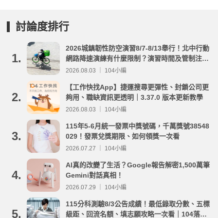
討論度排行
2026城鎮韌性防空演習8/7-8/13舉行！北中行動
1.
網路降速演練有什麼限制？演習時間及管制注意
事項整理
2026.08.03 ｜ 104小編
【工作快找App】捷運搜尋更彈性、封鎖公司更
2.
夠用、職缺資訊更透明｜3.37.0 版本更新教學
2026.08.03 ｜ 104小編
115年5-6月統一發票中獎號碼，千萬獎號38548
3.
029！發票兌獎期限、如何領獎一次看
2026.07.27 ｜ 104小編
AI真的改變了生活？Google報告解密1,500萬筆
4.
Gemini對話真相！
2026.07.29 ｜ 104小編
115分科測驗8/3公告成績！最低錄取分數、五標
5.
級距、回流名額、填志願攻略一次看｜104落點