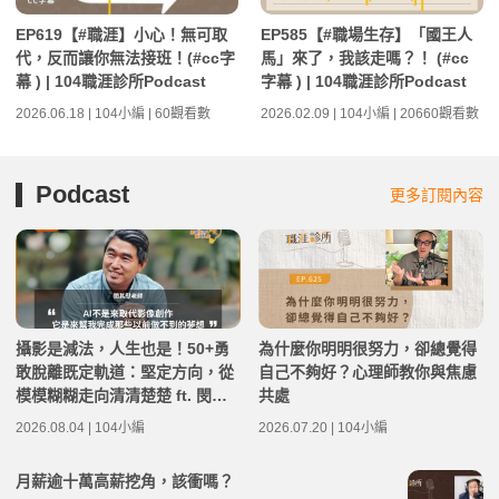
EP619【#職涯】小心！無可取
EP585【#職場生存】「國王人
代，反而讓你無法接班！(#cc字
馬」來了，我該走嗎？！ (#cc
幕 ) | 104職涯診所Podcast
字幕 ) | 104職涯診所Podcast
2026.06.18 | 104小編 | 60觀看數
2026.02.09 | 104小編 | 20660觀看數
Podcast
更多訂閱內容
攝影是減法，人生也是！50+勇
為什麼你明明很努力，卻總覺得
敢脫離既定軌道：堅定方向，從
自己不夠好？心理師教你與焦慮
模模糊糊走向清清楚楚 ft. 閔其
共處
慰老師 | 高年級不打烊 x 用 AI
2026.08.04 | 104小編
2026.07.20 | 104小編
點亮第二人生 EP284
月薪逾十萬高薪挖角，該衝嗎？