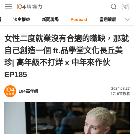
電
法令權益
新聞現場
Podcast
當期策展
女性二度就業沒有合適的職缺，那就
自己創造一個 ft.品學堂文化長丘美
珍| 高年級不打烊 x 中年來作伙
EP185
2024.08.27
104高年級
1718
次觀看