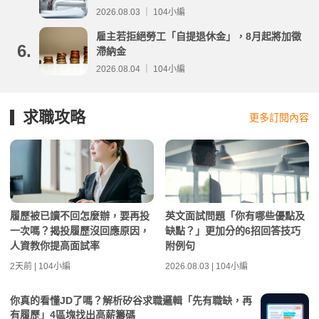
分析
2026.08.03 ｜ 104小編
雇主若拒絕勞工「自提退休金」，8月起將加徵
6.
滯納金
2026.08.04 ｜ 104小編
求職攻略
更多訂閱內容
履歷被已讀不回怎麼辦，要再投
英文面試問題「你有哪些優點及
一次嗎？揭投履歷沒回應原因，
缺點？」更加分的6招回答技巧
人資教你提高面試率
附例句
2天前 | 104小編
2026.08.03 | 104小編
你真的看懂JD了嗎？解析矽谷求職邏輯「先有職缺，再
有履歷」4區塊找出高薪籌碼