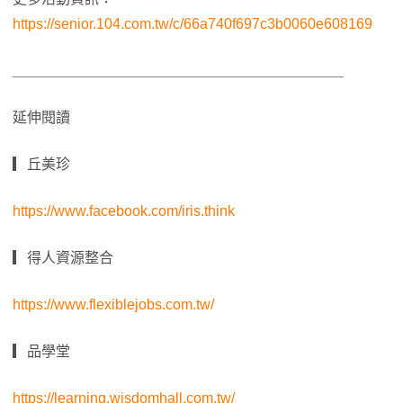
https://senior.104.com.tw/c/66a740f697c3b0060e608169
＿＿＿＿＿＿＿＿＿＿＿＿＿＿＿＿＿＿＿＿＿＿＿
延伸閱讀
▎丘美珍
https://www.facebook.com/iris.think
▎得人資源整合
https://www.flexiblejobs.com.tw/
▎品學堂
https://learning.wisdomhall.com.tw/