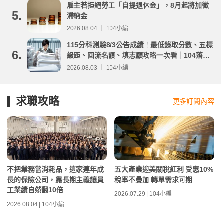
雇主若拒絕勞工「自提退休金」，8月起將加徵
5.
滯納金
2026.08.04 ｜ 104小編
115分科測驗8/3公告成績！最低錄取分數、五標
6.
級距、回流名額、填志願攻略一次看｜104落點
分析
2026.08.03 ｜ 104小編
求職攻略
更多訂閱內容
不把業務當消耗品，這家連年成
五大產業迎美關稅紅利 受惠10%
長的保險公司，靠長期主義讓員
稅率不疊加 轉單需求可期
工業績自然翻10倍
2026.07.29 | 104小編
2026.08.04 | 104小編