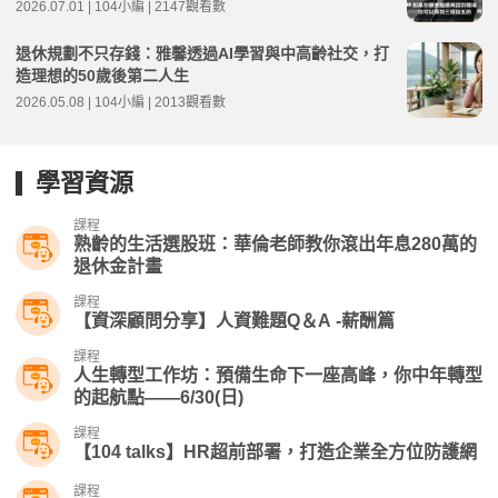
理 林宸碩 | 高年級不打烊 x 用 AI 點亮第二人生 EP279
2026.07.01 | 104小編 | 2147觀看數
退休規劃不只存錢：雅馨透過AI學習與中高齡社交，打
造理想的50歲後第二人生
2026.05.08 | 104小編 | 2013觀看數
學習資源
課程
熟齡的生活選股班：華倫老師教你滾出年息280萬的
退休金計畫
課程
【資深顧問分享】人資難題Q＆A -薪酬篇
課程
人生轉型工作坊：預備生命下一座高峰，你中年轉型
的起航點——6/30(日)
課程
【104 talks】HR超前部署，打造企業全方位防護網
課程