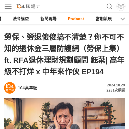
電
法令權益
新聞現場
Podcast
當期策展
勞保、勞退傻傻搞不清楚？你不可不
知的退休金三層防護網（勞保上集）
ft. RFA退休理財規劃顧問 鈺棻| 高年
級不打烊 x 中年來作伙 EP194
2024.10.29
104高年級
2281
次觀看