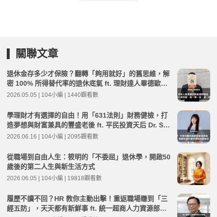
關聯文章
退休金存多少才保險？翻轉「夠用就好」的舊思維，解
密 100% 所得替代率的退休底氣 ft. 理財達人畢德歐夫 |
高年級不打烊 x 用 AI 點亮第二人生 EP271
2026.05.05 | 104小編 | 1440觀看數
學理財才有選擇的自由！用「631法則」財務健檢，打
造夢想與財富兼具的豐盛老後 ft. 平民投資天后 Dr. Sel
ena | 高年級不打烊 x 用 AI 點亮第二人生 EP277
2026.06.16 | 104小編 | 2095觀看數
從職場到自由人生：筱明的「不委屈」退休學，開啟50
歲後的第二人生與新生活方式
2026.06.05 | 104小編 | 19818觀看數
履歷不讀不回？HR 教你主動出擊！重返職場賺到「三
經五防」，天天都有新鮮事 ft. 統一超商人力資源部經