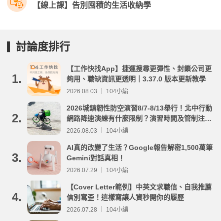
【線上課】告別囤積的生活收納學
討論度排行
【工作快找App】捷運搜尋更彈性、封鎖公司更
1.
夠用、職缺資訊更透明｜3.37.0 版本更新教學
2026.08.03 ｜ 104小編
2026城鎮韌性防空演習8/7-8/13舉行！北中行動
2.
網路降速演練有什麼限制？演習時間及管制注意
事項整理
2026.08.03 ｜ 104小編
AI真的改變了生活？Google報告解密1,500萬筆
3.
Gemini對話真相！
2026.07.29 ｜ 104小編
【Cover Letter範例】中英文求職信、自我推薦
4.
信別寫歪！這樣寫讓人資秒開你的履歷
2026.07.28 ｜ 104小編