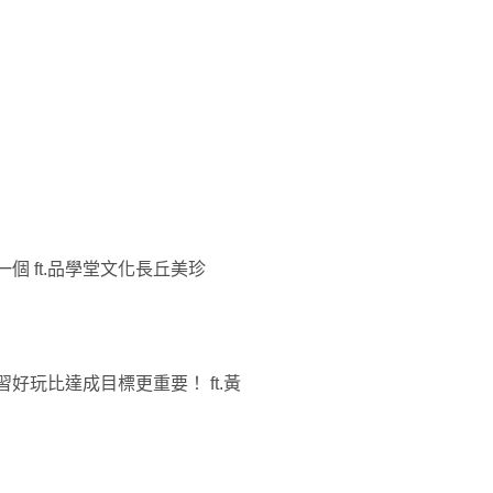
個 ft.品學堂文化長丘美珍
好玩比達成目標更重要！ ft.黃