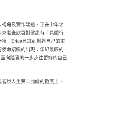
人視角及實作建議，正在中年之
年來老查欣喜對健康有了具體行
；Erica意識到鬆鬆自己的重
待使命招喚的出現；年紀最輕的
個面向踏實的一步步往更好的自己
或者說人生第二曲線的發展上，