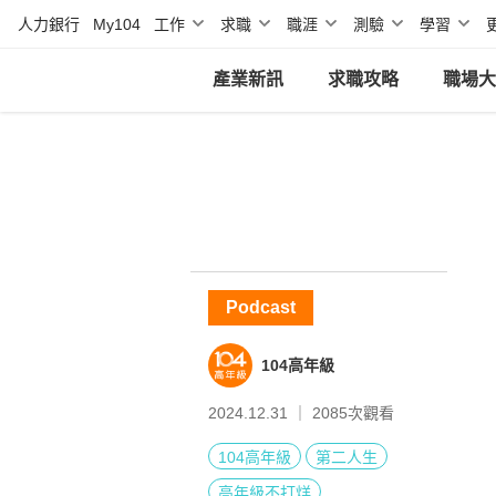
人力銀行
My104
工作
求職
職涯
測驗
學習
產業新訊
求職攻略
職場大
Podcast
104高年級
2024.12.31 ｜
2085
次觀看
104高年級
第二人生
高年級不打烊