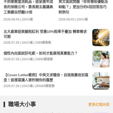
不把業務當消耗品，這家連年成
英文面試問題「你有哪些優點及
長的保險公司，靠長期主義讓員
缺點？」更加分的6招回答技巧
工業績自然翻10倍
附例句
2026.08.04 | 104小編
2026.08.03 | 104小編
五大產業迎美關稅紅利 受惠10%稅率不疊加 轉單需求
可期
2026.07.29 | 104小編 | 1589觀看數
個性內向面試好吃虧，如何才能展現真實能力？
2026.07.28 | 104小編 | 19995觀看數
【Cover Letter範例】中英文求職信、自我推薦信別寫
歪！這樣寫讓人資秒開你的履歷
2026.07.28 | 104小編 | 285069觀看數
職場大小事
更多訂閱內容