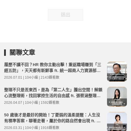
送出
關聯文章
履歷不讀不回？HR 教你主動出擊！重返職場賺到「三
經五防」，天天都有新鮮事 ft. 統一超商人力資源部經
理 林宸碩 | 高年級不打烊 x 用 AI 點亮第二人生 EP279
2026.07.01 | 104小編 | 2143觀看數
整理不只是丟東西，是為「第二人生」騰出空間！解鎖
心流整理術，找回掌控生活的自由感 ft. 張筱涵整理師 |
高年級不打烊 x 用 AI 點亮第二人生 EP267
2026.04.07 | 104小編 | 1592觀看數
50 歲後才是最好的開始！丁菱娟的溫柔提醒：人生沒
有標準答案，聊著走著，屬於你的路自然會出現 ft. 丁
菱娟 | 高年級不打烊 x 用 AI 點亮第二人生 EP266
2026.03.31 | 104小編 | 1916觀看數