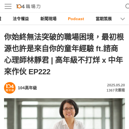
電
法令權益
新聞現場
Podcast
當期策展
你始終無法突破的職場困境，最初根
源也許是來自你的童年經驗 ft.諮商
心理師林靜君 | 高年級不打烊 x 中年
來作伙 EP222
2025.05.20
104高年級
1367
次觀看