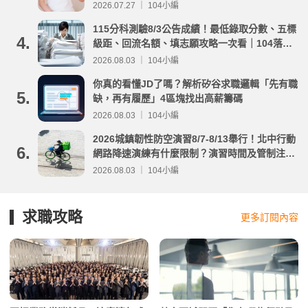
2026.07.27 ｜ 104小編
115分科測驗8/3公告成績！最低錄取分數、五標
4.
級距、回流名額、填志願攻略一次看｜104落點
分析
2026.08.03 ｜ 104小編
你真的看懂JD了嗎？解析矽谷求職邏輯「先有職
5.
缺，再有履歷」4區塊找出高薪籌碼
2026.08.03 ｜ 104小編
2026城鎮韌性防空演習8/7-8/13舉行！北中行動
6.
網路降速演練有什麼限制？演習時間及管制注意
事項整理
2026.08.03 ｜ 104小編
求職攻略
更多訂閱內容