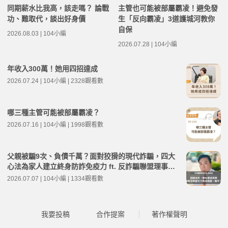
同期薪水比我高，該走嗎？ 論戰
主管也可能被部屬霸凌！避免發
功、難取代，談出好身價
生「反向霸凌」3道護城河教你
自保
2026.08.03 | 104小編
2026.07.28 | 104小編
年收入300萬！她用四招達成
2026.07.24 | 104小編 | 2328觀看數
哪三種主管可能被部屬霸凌？
2026.07.16 | 104小編 | 1998觀看數
父親被騙9次、負債千萬？面對狡猾的現代詐騙，四大
心法為家人建立終身防詐免疫力 ft. 反詐騙聯盟理事長
陳安迪 | 高年級不打烊 x 用 AI 點亮第二人生 EP280
2026.07.07 | 104小編 | 1334觀看數
我要投稿
合作提案
著作權聲明