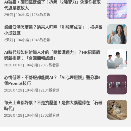
AI破牆，硬知識貶值了！拆解「2種智力」決定你被取
代還是被放大
2天前 | 104小編 | 1264觀看數
業績低潮怎麼熬？過來人叮嚀「別想著成交」：把握微
小成就感
2天前 | 104小編 | 1046觀看數
AI時代該如何辨識人才的「簡報溝通力」？HR招募篩
選新指標：「台灣簡報認證」
2026.08.03 | 104小編 | 2017觀看數
心情低落、不舒服都能問AI？「AI心理照護」醫分享6
個Prompt技巧
2026.07.29 | 104小編 | 2134觀看數
每天上班都好累？不是抗壓差！是你大腦還停在「石器
時代」
2026.07.28 | 104小編 | 1702觀看數