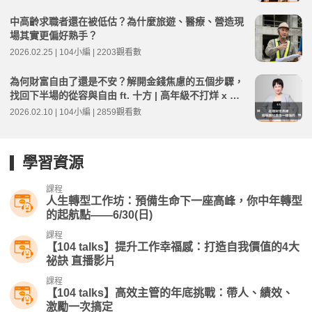
中高齡求職者還在被低估？為什麼旅遊、醫療、營造現
場其實更偏好熟手？
2026.02.25 | 104小編 | 2203觀看數
為何財富自由了還是不安？解開金錢焦慮的五個步驟，
找回下半場的從容與自由 ft. 十方 | 高年級不打烊 x 用
AI 點亮第二人生 EP260
2026.02.10 | 104小編 | 2859觀看數
學習資源
課程
人生轉型工作坊：預備生命下一座高峰，你中年轉型
的起航點——6/30(日)
課程
【104 talks】提升工作幸福感：打造自我價值的4大
祕訣 直播影片
課程
【104 talks】高效主管的年底挑戰：帶人、績效、
激勵一次搞定