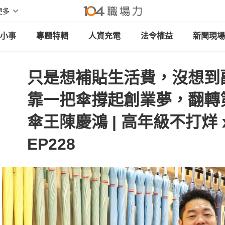
更多
小事
專題特輯
人資充電
法令權益
新聞現場
只是想補貼生活費，沒想到
靠一把傘撐起創業夢，翻轉第二
傘王陳慶鴻 | 高年級不打烊 
EP228