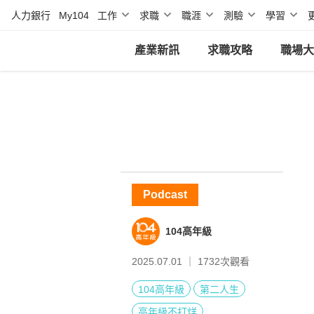
人力銀行
My104
工作
求職
職涯
測驗
學習
產業新訊
求職攻略
職場大
Podcast
104高年級
2025.07.01 ｜
1732
次觀看
104高年級
第二人生
高年級不打烊