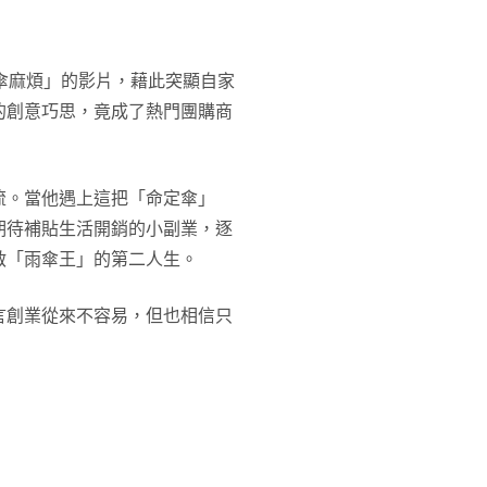
傘麻煩」的影片，藉此突顯自家
的創意巧思，竟成了熱門團購商
流。當他遇上這把「命定傘」
期待補貼生活開銷的小副業，逐
啟「雨傘王」的第二人生。
言創業從來不容易，但也相信只