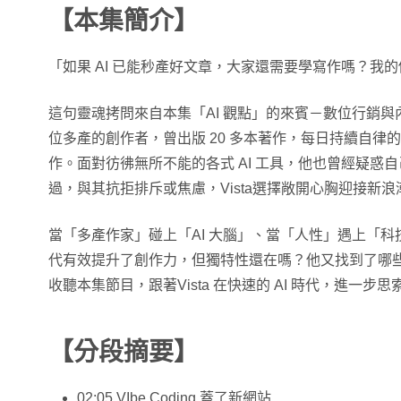
【本集簡介】
「如果 AI 已能秒產好文章，大家還需要學寫作嗎？我
這句靈魂拷問來自本集「AI 觀點」的來賓－數位行銷與內容專家
位多產的創作者，曾出版 20 多本著作，每日持續自律
作。面對彷彿無所不能的各式 AI 工具，他也曾經疑惑
過，與其抗拒排斥或焦慮，Vista選擇敞開心胸迎接新浪潮
當「多產作家」碰上「AI 大腦」、當「人性」遇上「科
代有效提升了創作力，但獨特性還在嗎？他又找到了哪
收聽本集節目，跟著Vista 在快速的 AI 時代，進一步
【分段摘要】
02:05 VIbe Coding 蓋了新網站