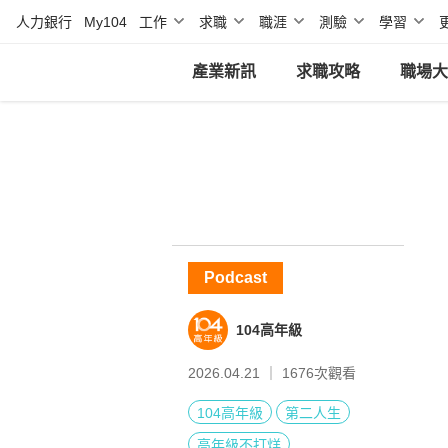
人力銀行
My104
工作
求職
職涯
測驗
學習
產業新訊
求職攻略
職場大
Podcast
104高年級
2026.04.21 ｜
1676
次觀看
104高年級
第二人生
高年級不打烊