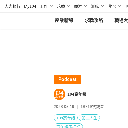
人力銀行
My104
工作
求職
職涯
測驗
學習
產業新訊
求職攻略
職場大
Podcast
104高年級
2026.05.19 ｜
18719
次觀看
104高年級
第二人生
高年級不打烊