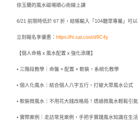
徐玉蘭的風水磁場順心術線上課
6/21 前限時低於 67 折，結帳輸入「104聽眾專屬」可以再
立刻報名享優惠：
https://hi.sat.cool/d9C4y
【個人命格 x 風水配置 x 強化添運】
• 三階段教學｜命盤 × 配置 × 軟裝，系統化教學
• 個人化風水｜結合個人八字五行，打破大眾風水公式
• 軟裝微風水｜不用花大錢改格局！透過微風水輕鬆引
• 實際案例｜走訪常見案例，手把手實踐風水知識在生