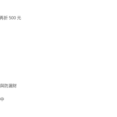
折 500 元
氣與防漏財
活中