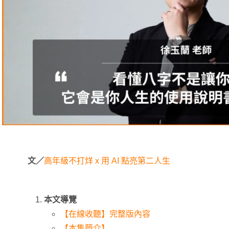
文／
高年級不打烊 x 用 AI 點亮第二人生
本文導覽
【在線收聽】完整版內容
【本集簡介】