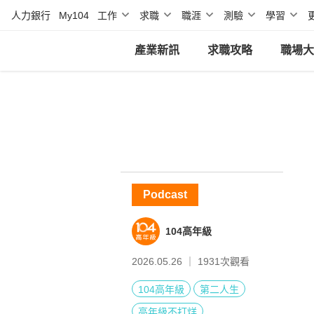
人力銀行
My104
工作
求職
職涯
測驗
學習
產業新訊
求職攻略
職場大
Podcast
104高年級
2026.05.26 ｜
1931
次觀看
104高年級
第二人生
高年級不打烊