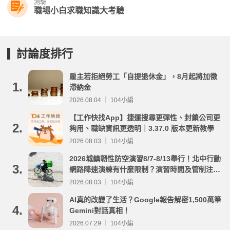
測驗
職場小白求職知識大考驗
討論度排行
雇主若拒絕勞工「自提退休金」，8月起將加徵
1.
滯納金
2026.08.04 ｜ 104小編
【工作快找App】捷運搜尋更彈性、封鎖公司更
2.
夠用、職缺資訊更透明｜3.37.0 版本更新教學
2026.08.03 ｜ 104小編
2026城鎮韌性防空演習8/7-8/13舉行！北中行動
3.
網路降速演練有什麼限制？演習時間及管制注意
事項整理
2026.08.03 ｜ 104小編
AI真的改變了生活？Google報告解密1,500萬筆
4.
Gemini對話真相！
2026.07.29 ｜ 104小編