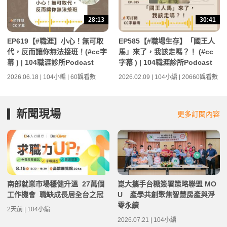
28:13
30:41
EP619【#職涯】小心！無可取
EP585【#職場生存】「國王人
代，反而讓你無法接班！(#cc字
馬」來了，我該走嗎？！ (#cc
幕 ) | 104職涯診所Podcast
字幕 ) | 104職涯診所Podcast
2026.06.18 | 104小編 | 60觀看數
2026.02.09 | 104小編 | 20660觀看數
新聞現場
更多訂閱內容
南部就業市場穩健升溫 27萬個
崑大攜手台糖簽署策略聯盟 MO
工作機會 職缺成長居全台之冠
U 產學共創聚焦智慧房產與淨
零永續
2天前 | 104小編
2026.07.21 | 104小編