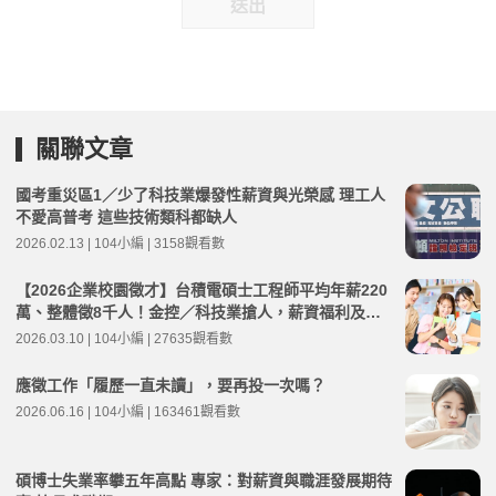
送出
關聯文章
國考重災區1／少了科技業爆發性薪資與光榮感 理工人
不愛高普考 這些技術類科都缺人
2026.02.13 | 104小編 | 3158觀看數
【2026企業校園徵才】台積電碩士工程師平均年薪220
萬、整體徵8千人！金控／科技業搶人，薪資福利及MA
計畫盤點
2026.03.10 | 104小編 | 27635觀看數
應徵工作「履歷一直未讀」，要再投一次嗎？
2026.06.16 | 104小編 | 163461觀看數
碩博士失業率攀五年高點 專家：對薪資與職涯發展期待