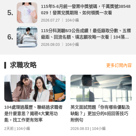
115年5-6月統一發票中獎號碼，千萬獎號38548
5.
029！發票兌獎期限、如何領獎一次看
2026.07.27 ｜ 104小編
115分科測驗8/3公告成績！最低錄取分數、五標
6.
級距、回流名額、填志願攻略一次看｜104落點
分析
2026.08.03 ｜ 104小編
求職攻略
更多訂閱內容
104處理過履歷、聯絡過求職者
英文面試問題「你有哪些優點及
是什麼意思？揭密4大實用功
缺點？」更加分的6招回答技巧
能，找工作更有效率
附例句
2天前 | 104小編
2026.08.03 | 104小編