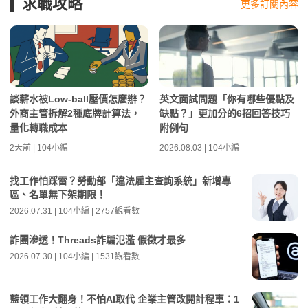
求職攻略
更多訂閱內容
談薪水被Low-ball壓價怎麼辦？
英文面試問題「你有哪些優點及
外商主管拆解2種底牌計算法，
缺點？」更加分的6招回答技巧
量化轉職成本
附例句
2天前 | 104小編
2026.08.03 | 104小編
找工作怕踩雷？勞動部「違法雇主查詢系統」新增專
區、名單無下架期限！
2026.07.31 | 104小編 | 2757觀看數
詐團滲透！Threads詐騙氾濫 假徵才最多
2026.07.30 | 104小編 | 1531觀看數
藍領工作大翻身！不怕AI取代 企業主管改開計程車：1