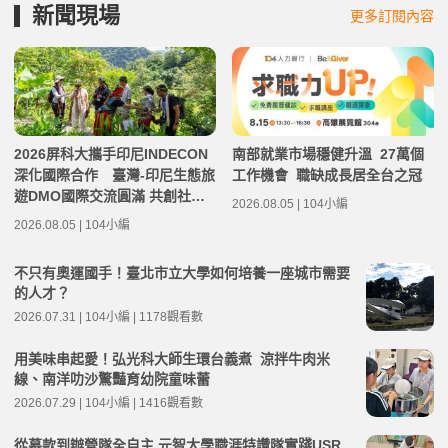
新聞現場
更多訂閱內容
2026屏科大攜手印尼INDECON
南部就業市場穩健升溫 27萬個
深化國際合作 臺灣-印尼生態旅
工作機會 職缺成長居全台之冠
遊DMO國際交流圓滿 共創社區
2026.08.05 | 104小編
永續發展新契機
2026.08.05 | 104小編
不只有奧運國手！臺北市立大學如何培養一座城市需要
的人才？
2026.07.31 | 104小編 | 1178觀看數
用美味串起愛！弘光科大師生環台義煮 涼拌牛肉米
線、南洋叻沙驚豔育幼院童味蕾
2026.07.29 | 104小編 | 1416觀看數
從募款到辦營隊全自主 元智大學職涯特讚隊實踐USR