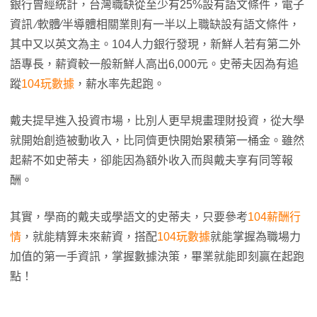
銀行曾經統計，台灣職缺從至少有25%設有語文條件，電子
資訊 ∕軟體∕半導體相關業則有一半以上職缺設有語文條件，
其中又以英文為主。104人力銀行發現，新鮮人若有第二外
語專長，薪資較一般新鮮人高出6,000元。史蒂夫因為有追
蹤
104玩數據
，薪水率先起跑。
戴夫提早進入投資市場，比別人更早規畫理財投資，從大學
就開始創造被動收入，比同儕更快開始累積第一桶金。雖然
起薪不如史蒂夫，卻能因為額外收入而與戴夫享有同等報
酬。
其實，學商的戴夫或學語文的史蒂夫，只要參考
104薪酬行
情
，就能精算未來薪資，搭配
104玩數據
就能掌握為職場力
加值的第一手資訊，掌握數據決策，畢業就能即刻贏在起跑
點！