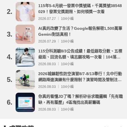
115年5-6月統一發票中獎號碼，千萬獎號38548
2.
029！發票兌獎期限、如何領獎一次看
2026.07.27 ｜ 104小編
AI真的改變了生活？Google報告解密1,500萬筆
3.
Gemini對話真相！
2026.07.29 ｜ 104小編
115分科測驗8/3公告成績！最低錄取分數、五標
4.
級距、回流名額、填志願攻略一次看｜104落點
分析
2026.08.03 ｜ 104小編
2026城鎮韌性防空演習8/7-8/13舉行！北中行動
5.
網路降速演練有什麼限制？演習時間及管制注意
事項整理
2026.08.03 ｜ 104小編
你真的看懂JD了嗎？解析矽谷求職邏輯「先有職
6.
缺，再有履歷」4區塊找出高薪籌碼
2026.08.03 ｜ 104小編