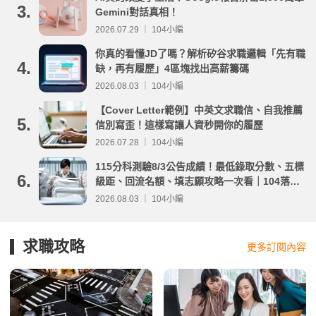
3.
Gemini對話真相！
2026.07.29 ｜ 104小編
你真的看懂JD了嗎？解析矽谷求職邏輯「先有職
4.
缺，再有履歷」4區塊找出高薪籌碼
2026.08.03 ｜ 104小編
【Cover Letter範例】中英文求職信、自我推薦
5.
信別寫歪！這樣寫讓人資秒開你的履歷
2026.07.28 ｜ 104小編
115分科測驗8/3公告成績！最低錄取分數、五標
6.
級距、回流名額、填志願攻略一次看｜104落點
分析
2026.08.03 ｜ 104小編
求職攻略
更多訂閱內容