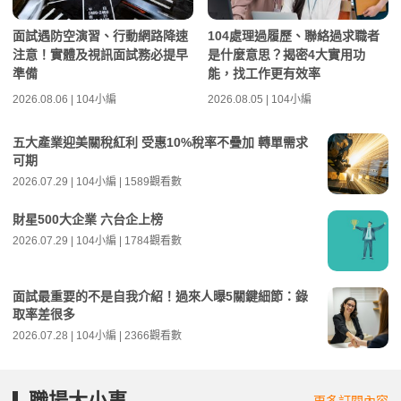
面試遇防空演習、行動網路降速
104處理過履歷、聯絡過求職者
注意！實體及視訊面試務必提早
是什麼意思？揭密4大實用功
準備
能，找工作更有效率
2026.08.06 | 104小編
2026.08.05 | 104小編
五大產業迎美關稅紅利 受惠10%稅率不疊加 轉單需求
可期
2026.07.29 | 104小編 | 1589觀看數
財星500大企業 六台企上榜
2026.07.29 | 104小編 | 1784觀看數
面試最重要的不是自我介紹！過來人曝5關鍵細節：錄
取率差很多
2026.07.28 | 104小編 | 2366觀看數
職場大小事
更多訂閱內容