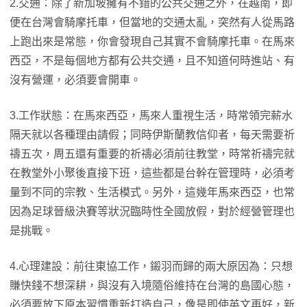
2.交通：除了新加坡擁有不錯的公共交通之外，在越南，即
便在台灣會騎摩托車，但當地的交通太亂，突然有人從馬路
上跑出來是常態，你會發現自己其實不會騎摩托車。在馬來
西亞，不是每個地方都有公共交通，且不知道何時進站、有
沒有營運，必須要會開車。
3.工作狀態：在馬來西亞，馬來人重視生活，時常領完薪水
隔天就以各種理由請假；同時伊斯蘭教信仰者，每天需要祈
禱五次，周五還有重要的祈禱必須前往教堂，時常祈禱完就
在教堂外小聚後直接下班，這些都是台幹在管理時，必須考
量到不同的宗教、生活模式。另外，這幾年馬來西亞，也常
因為足球晉級決賽等狀況臨時性全國放假，對於經營管理也
是挑戰。
4.心理建設：前往東協工作，鎩羽而歸的兩大原因為：只想
賺快錢不想深耕，與沒有入境隨俗維持在台灣的島國心態，
必須要放下原本習慣重新打造自己，像是即使英文再好，新