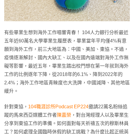
有些畢業生想到海外工作唱響青春！ 104人力銀行分析最近
五年近60萬名大學畢業生履歷表，畢業當年平均僅4%有意
願到海外工作，前三大地區為：中國、美加、東協。不過，
疫情逐漸解封、國內大缺工、以及在國內遠端對海外工作無
礙等影響，最近五年，畢業生踏出校門想在第一年就到海外
工作的比例逐年下降，從2018年的6.1%、降到2022年的
2.4%；海外工作地區青睞度也大洗牌，中國減降、其他地區
緩升。
針對東協，
104職涯診所Podcast EP224
邀請22萬名粉絲追
蹤的馬來西亞媒體工作者
陳嘉榮
，對台灣經理人以及畢業生
分享到東協工作的準備。如何面對每天祈禱五次的穆斯林員
工？如何處理全國臨時休假的缺工挑戰？為什麼比起正統英