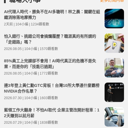
AI代理人時代，勝負不在AI多聰明！林之晨：關鍵在組
織消除落地摩擦力
2天前 | 104小編 | 1234觀看數
怕入錯行、挑錯公司會搞爛履歷？職涯真的有所謂的
「走錯路」嗎？
2026.08.05 | 104小編 | 1570觀看數
85%員工上完課卻不會用！AI時代真正的危機不是失
業，而是你的「技能已過期」
2026.08.05 | 104小編 | 1772觀看數
連3年登上黃仁勳GTC背板！台灣10所大學憑什麼霸榜
NVIDIA合作名單？
2026.07.30 | 104小編 | 1603觀看數
藍領工作大翻身！不怕AI取代 企業主管改開計程車：1
2天賺到以前月薪
2026.07.29 | 104小編 | 1838觀看數