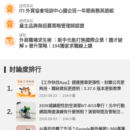
證照資訊
ITI 外貿協會培訓中心國企班一年期商務英語組
證照資訊
雇主品牌與招募策略管理師認證
課程
外商職場求生術 ：新手也能打進國際企業！選才破
解 x 晉升策略｜104獨家求職線上課
討論度排行
【工作快找App】捷運搜尋更彈性、封鎖公司更
1.
夠用、職缺資訊更透明｜3.37.0 版本更新教學
2026.08.03 ｜ 104小編
2026城鎮韌性防空演習8/7-8/13舉行！北中行動
2.
網路降速演練有什麼限制？演習時間及管制注意
事項整理
2026.08.03 ｜ 104小編
AI真的改變了生活？Google報告解密1,500萬筆