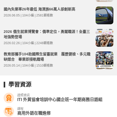
國內失業率26年最低 海漂族66萬人卻創新高
2026.06.05 | 104小編 | 2581觀看數
2026 僑生就業博覽會：僑準定位，勇闖職涯！全臺三
地強勢登場
2026.02.26 | 104小編 | 2248觀看數
教育部攜手104助國際生留臺就業 履歷健檢、多元職
缺媒合 畢業即接軌職場
2026.05.14 | 104小編 | 1510觀看數
學習資源
證照資訊
ITI 外貿協會培訓中心國企班一年期商務日語組
課程
商用外語在職進修