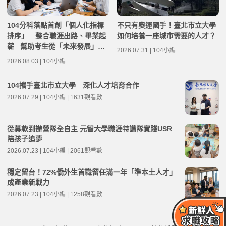
104分科落點首創「個人化指標
不只有奧運國手！臺北市立大學
排序」 整合職涯出路、畢業起
如何培養一座城市需要的人才？
薪 幫助考生從「未來發展」選
2026.07.31 | 104小編
填關鍵志願
2026.08.03 | 104小編
104攜手臺北市立大學 深化人才培育合作
2026.07.29 | 104小編 | 1631觀看數
從募款到辦營隊全自主 元智大學職涯特讚隊實踐USR
陪孩子追夢
2026.07.23 | 104小編 | 2061觀看數
穩定留台！72%僑外生首職留任滿一年「準本土人才」
成產業新戰力
2026.07.23 | 104小編 | 1258觀看數