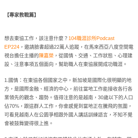
【專家教戰篇】
想去東協工作，該注意什麼？
104職涯診所Podcast
EP224
，邀請臉書超過22萬人追蹤，在馬來西亞八度空間電
視台擔任主播的
陳嘉榮
，從國情、交通、工作狀態、心理建
設、注意事項五個面向，幫助職人在東協展開成功職涯。
1.國情：在東協各個國家之中，新加坡是國際化很明顯的地
方，是國際金融、經濟的中心，前往當地工作能接收各行各
業領先的觀念、趨勢。值得注意的是越南，30歲以下的人口
佔70%，跟這群人工作，你會感覺到當地正在騰飛的氛圍，
可看見越南人在公園爭相跟外國人講話訓練語言，不知不覺
會被鼓舞變得很上進。