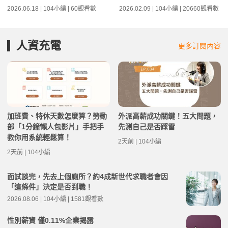
2026.06.18 | 104小編 | 60觀看數
2026.02.09 | 104小編 | 20660觀看數
人資充電
更多訂閱內容
加班費、特休天數怎麼算？勞動
外派高薪成功關鍵！五大問題，
部「1分鐘懶人包影片」手把手
先測自己是否踩雷
教你用系統輕鬆算！
2天前 | 104小編
2天前 | 104小編
面試談完，先去上個廁所？約4成新世代求職者會因
「這條件」決定是否到職！
2026.08.06 | 104小編 | 1581觀看數
性別薪資 僅0.11%企業揭露