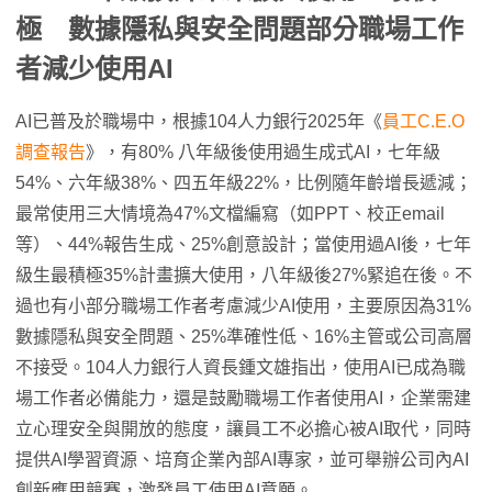
極 數據隱私與安全問題部分職場工作
者減少使用AI
AI已普及於職場中，根據104人力銀行2025年《
員工C.E.O
調查報告
》，有80% 八年級後使用過生成式AI，七年級
54%、六年級38%、四五年級22%，比例隨年齡增長遞減；
最常使用三大情境為47%文檔編寫（如PPT、校正email
等）、44%報告生成、25%創意設計；當使用過AI後，七年
級生最積極35%計畫擴大使用，八年級後27%緊追在後。不
過也有小部分職場工作者考慮減少AI使用，主要原因為31%
數據隱私與安全問題、25%準確性低、16%主管或公司高層
不接受。104人力銀行人資長鍾文雄指出，使用AI已成為職
場工作者必備能力，還是鼓勵職場工作者使用AI，企業需建
立心理安全與開放的態度，讓員工不必擔心被AI取代，同時
提供AI學習資源、培育企業內部AI專家，並可舉辦公司內AI
創新應用競賽，激發員工使用AI意願。