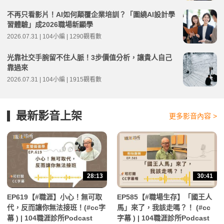
不再只看影片！AI如何顛覆企業培訓？「圍繞AI設計學
習體驗」成2026職場新顯學
2026.07.31 | 104小編 | 1290觀看數
光靠社交手腕留不住人脈！3步價值分析，讓貴人自己
靠過來
2026.07.31 | 104小編 | 1915觀看數
最新影音上架
更多影音內容 >
28:13
30:41
EP619【#職涯】小心！無可取
EP585【#職場生存】「國王人
代，反而讓你無法接班！(#cc字
馬」來了，我該走嗎？！ (#cc
幕 ) | 104職涯診所Podcast
字幕 ) | 104職涯診所Podcast