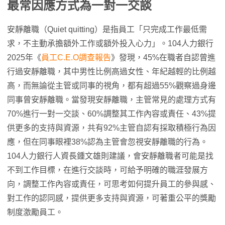
最常因應方式為一對一交談
安靜離職（Quiet quitting）是指員工「只完成工作最低需
求，不主動承擔額外工作或額外投入心力」。104人力銀行
2025年《
員工C.E.O調查報告
》發現，45%在職者自認曾進
行過安靜離職，其中男性比例高過女性、年紀越輕的比例越
高，而無論從主管或同事的視角，都有超過55%觀察過身邊
同事曾安靜離職。當發現安靜離職，主管常見的處理方式有
70%進行一對一交談、60%調整其工作內容或責任、43%提
供更多的支持與資源，共有92%主管自認有採取積極行為因
應，但在同事眼裡38%認為主管會忽視安靜離職的行為。
104人力銀行人資長鍾文雄則建議，會安靜離職者可能是找
不到工作目標，在進行交談時，可給予明確的職涯發展方
向，調整工作內容或責任，可思考如何提升員工的參與感、
對工作的認同感，提供更多支持與資源，可著重公平的獎勵
制度激勵員工。