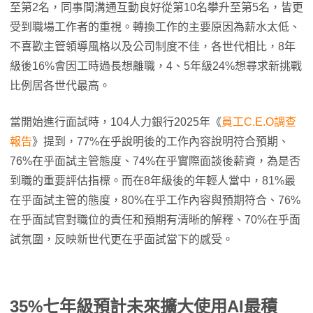
至第2名，同事間溝通互動良好從第10名攀升至第5名，皆更
受到職場工作者的重視。轉換工作的主要原因為薪水太低、
不喜歡主管領導風格以及公司制度不佳，各世代相比，8年
級後16%會因工時過長想離職，4、5年級24%想尋求新挑戰
比例居各世代最高。
當開始進行面試時，104人力銀行2025年《
員工C.E.O調查
報告
》提到，77%在乎說明後的工作內容說明符合預期、
76%在乎面試主管態度、74%在乎實際面談後薪資，為是否
到職的重要評估指標。而在8年級後的年輕人當中，81%最
在乎面試主管的態度，80%在乎工作內容與預期符合、76%
在乎面試官對職位的責任和預期有清晰的解釋、70%在乎面
試氛圍，反映新世代更在乎面試當下的感受。
35%七年級預計未來擴大使用AI最積