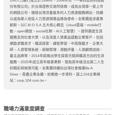
104人力銀行成立於1996年，2006年以「一零四資訊科技股
份有限公司」於台灣證券交易所掛牌，成為台灣第一家上市
的網路公司，穩居台灣流量最多的人力資源服務網站，持續
以成為華人地區人力資源領導品牌為使命。全集團追求產業
創新，以C.M.O.S.A.五大核心概念（cloud雲端、mobile行
動、open開放、social社群、AI人工智慧），提供廣度生涯
服務支持社會大眾、以及深度人資產品感動企業客戶，包括
網路求職求才、職涯探索、課程學習、中高階獵才、企業大
師、人資管理系統、薪酬管理、測驗評量、人資顧問諮詢、
雇主品牌等，2014年起推出學生探索天賦與職涯方向的生涯
服務，2025年成立高年級事業群，幫助高年級活出第二人生
的精彩與無限可能。全集團持續向台灣社會推廣Be A
Giver，善盡企業永續。如需進一步資料，請上104企業網
站：corp.104.com.tw。
職場力滿意度調查