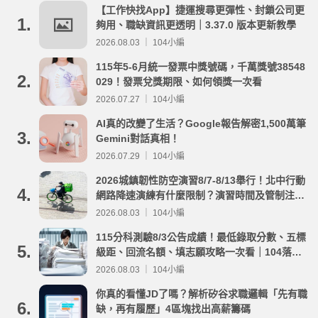
【工作快找App】捷運搜尋更彈性、封鎖公司更
1.
夠用、職缺資訊更透明｜3.37.0 版本更新教學
2026.08.03 ｜ 104小編
115年5-6月統一發票中獎號碼，千萬獎號38548
2.
029！發票兌獎期限、如何領獎一次看
2026.07.27 ｜ 104小編
AI真的改變了生活？Google報告解密1,500萬筆
3.
Gemini對話真相！
2026.07.29 ｜ 104小編
2026城鎮韌性防空演習8/7-8/13舉行！北中行動
4.
網路降速演練有什麼限制？演習時間及管制注意
事項整理
2026.08.03 ｜ 104小編
115分科測驗8/3公告成績！最低錄取分數、五標
5.
級距、回流名額、填志願攻略一次看｜104落點
分析
2026.08.03 ｜ 104小編
你真的看懂JD了嗎？解析矽谷求職邏輯「先有職
6.
缺，再有履歷」4區塊找出高薪籌碼