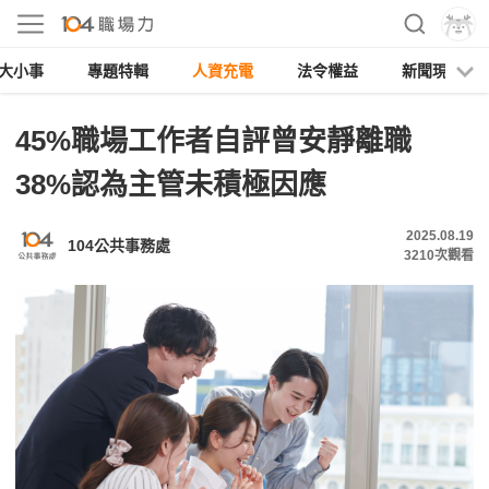
大小事
專題特輯
人資充電
法令權益
新聞現場
45%職場工作者自評曾安靜離職
38%認為主管未積極因應
2025.08.19
104公共事務處
3210
次觀看