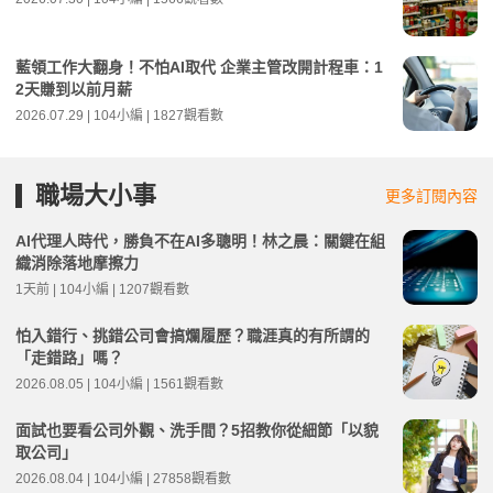
藍領工作大翻身！不怕AI取代 企業主管改開計程車：1
2天賺到以前月薪
2026.07.29 | 104小編 | 1827觀看數
職場大小事
更多訂閱內容
AI代理人時代，勝負不在AI多聰明！林之晨：關鍵在組
織消除落地摩擦力
1天前 | 104小編 | 1207觀看數
怕入錯行、挑錯公司會搞爛履歷？職涯真的有所謂的
「走錯路」嗎？
2026.08.05 | 104小編 | 1561觀看數
面試也要看公司外觀、洗手間？5招教你從細節「以貌
取公司」
2026.08.04 | 104小編 | 27858觀看數