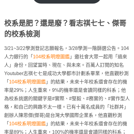
校系是肥？還是廢？看志祺七七、傑哥
的校系檢測
3/21~3/22學測登記志願報名，3/28學測一階篩選公告。104
人力銀行的「
104校系明燈圖鑑
」邀社會大眾一起用「過來
人」身份，回望當時、現在、與未來。百萬人訂閱的知名
Youtuber志祺七七是成功大學都市計劃系畢業，他直觀秒測
「
104校系明燈圖鑑
」的結果，未來十年校系還會存在的機
率是29%；人生重來，9%的機率還是會讀同樣的科系；他
為校系挑選的關鍵字是#實際、#堅毅、#務實的、#實作型人
格，和自己的興趣不太一樣。已有十萬名成員的「社群丼」
創辦人陳思傑(傑哥)是台灣大學國際企業系，他直觀秒測
「
104校系明燈圖鑑
」的結果，未來十年校系還會存在的機
率是89%；人生重來，100%的機率還是會讀同樣的科系；