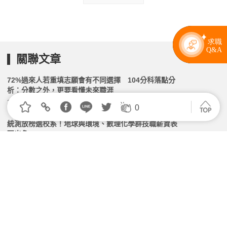
關聯文章
72%過來人若重填志願會有不同選擇 104分科落點分
析：分數之外，更要看懂未來職涯
2026.07.14 | 104小編 | 1829觀看數
0
統測放榜選校系！地球與環境、數理化學群技職薪資表
現出色
2026.05.14 | 104小編 | 2875觀看數
畢業季來臨！大批社會新鮮人湧入 研究揭「讀這科系」
最容易找到工作
2026.07.06 | 104小編 | 2009觀看數
AI改寫熱門科系版圖？大學選系浮現「鐘擺效應」
2026.04.09 | 104小編 | 1694觀看數