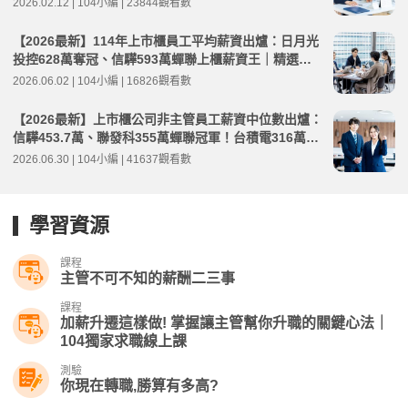
2026.02.12 | 104小編 | 23844觀看數
【2026最新】114年上市櫃員工平均薪資出爐：日月光
投控628萬奪冠、信驊593萬蟬聯上櫃薪資王｜精選工
作機會
2026.06.02 | 104小編 | 16826觀看數
【2026最新】上市櫃公司非主管員工薪資中位數出爐：
信驊453.7萬、聯發科355萬蟬聯冠軍！台積電316萬元
創高
2026.06.30 | 104小編 | 41637觀看數
學習資源
課程
主管不可不知的薪酬二三事
課程
加薪升遷這樣做! 掌握讓主管幫你升職的關鍵心法｜
104獨家求職線上課
測驗
你現在轉職,勝算有多高?