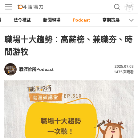
電
法令權益
新聞現場
Podcast
當期策展
職場十大趨勢：高薪榜、兼職夯、時
間游牧
2025.07.03
職涯診所Podcast
1475
次觀看