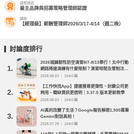
證照資訊
雇主品牌與招募策略管理師認證
課程
【經理級】薪酬管理師2026/3/17-4/14（週二晚）
討論度排行
2026城鎮韌性防空演習8/7-8/13舉行！北中行動
1.
網路降速演練有什麼限制？演習時間及管制注意
事項整理
2026.08.03 ｜ 104小編
【工作快找App】捷運搜尋更彈性、封鎖公司更
2.
夠用、職缺資訊更透明｜3.37.0 版本更新教學
2026.08.03 ｜ 104小編
AI真的改變了生活？Google報告解密1,500萬筆
3.
Gemini對話真相！
2026.07.29 ｜ 104小編