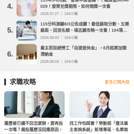
115年5-6月統一發票中獎號碼，千萬獎號38548
4.
029！發票兌獎期限、如何領獎一次看
2026.07.27 ｜ 104小編
115分科測驗8/3公告成績！最低錄取分數、五標
5.
級距、回流名額、填志願攻略一次看｜104落點
分析
2026.08.03 ｜ 104小編
雇主若拒絕勞工「自提退休金」，8月起將加徵
6.
滯納金
2026.08.04 ｜ 104小編
求職攻略
更多訂閱內容
履歷被已讀不回怎麼辦，要再投
找工作怕踩雷？勞動部「違法雇
一次嗎？揭投履歷沒回應原因，
主查詢系統」新增專區、名單無