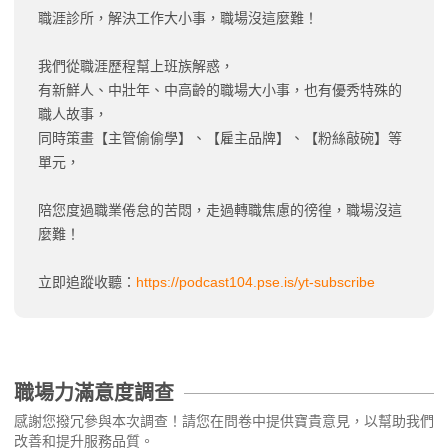
職涯診所，解決工作大小事，職場沒這麼難！
我們從職涯歷程幫上班族解惑，
有新鮮人、中壯年、中高齡的職場大小事，也有優秀特殊的
職人故事，
同時策畫【主管偷偷學】、【雇主品牌】、【粉絲敲碗】等
單元，
陪您度過職業倦怠的苦悶，走過轉職焦慮的徬徨，職場沒這
麼難！
立即追蹤收聽：
https://podcast104.pse.is/yt-subscribe
職場力滿意度調查
感謝您撥冗參與本次調查！請您在問卷中提供寶貴意見，以幫助我們
改善和提升服務品質。