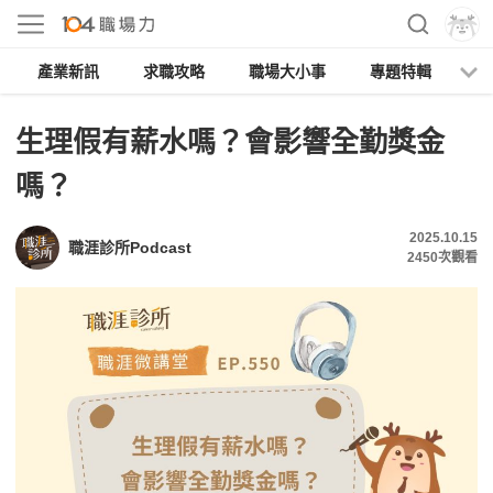
產業新訊
求職攻略
職場大小事
專題特輯
人
生理假有薪水嗎？會影響全勤獎金
嗎？
2025.10.15
職涯診所Podcast
2450
次觀看