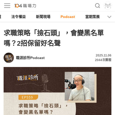
電
法令權益
新聞現場
Podcast
當期策展
求職策略「撿石頭」，會變黑名單
嗎？2招保留好名聲
2025.11.06
職涯診所Podcast
2044
次觀看