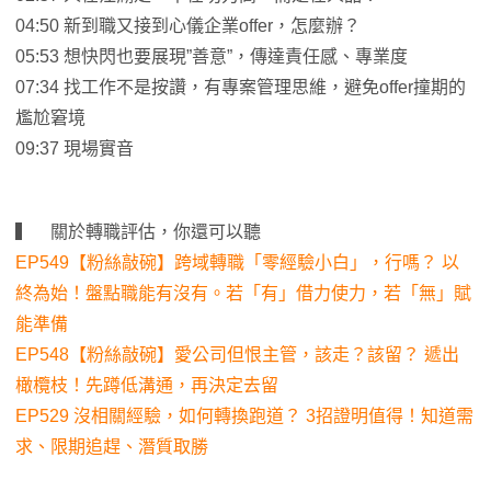
04:50 新到職又接到心儀企業offer，怎麼辦？
05:53 想快閃也要展現”善意”，傳達責任感、專業度
07:34 找工作不是按讚，有專案管理思維，避免offer撞期的
尷尬窘境
09:37 現場實音
▍ 關於轉職評估，你還可以聽
EP549【粉絲敲碗】跨域轉職「零經驗小白」，行嗎？ 以
終為始！盤點職能有沒有。若「有」借力使力，若「無」賦
能準備
EP548【粉絲敲碗】愛公司但恨主管，該走？該留？ 遞出
橄欖枝！先蹲低溝通，再決定去留
EP529 沒相關經驗，如何轉換跑道？ 3招證明值得！知道需
求、限期追趕、潛質取勝