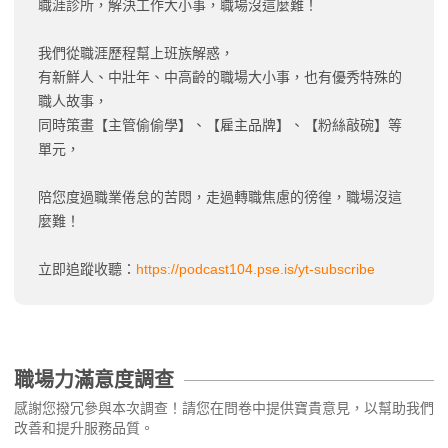
職涯診所，解決工作大小事，職場沒這麼難！
我們從職涯歷程幫上班族解惑，
有新鮮人、中壯年、中高齡的職場大小事，也有優秀特殊的
職人故事，
同時策畫【主管偷偷學】、【雇主品牌】、【粉絲敲碗】等
單元，
陪您度過職業倦怠的苦悶，走過轉職焦慮的徬徨，職場沒這
麼難！
立即追蹤收聽：
https://podcast104.pse.is/yt-subscribe
職場力滿意度調查
感謝您撥冗參與本次調查！請您在問卷中提供寶貴意見，以幫助我們
改善和提升服務品質。