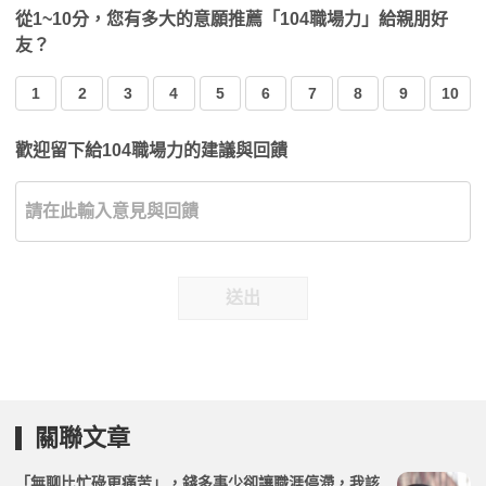
從1~10分，您有多大的意願推薦「104職場力」給親朋好
友？
1
2
3
4
5
6
7
8
9
10
歡迎留下給104職場力的建議與回饋
送出
關聯文章
「無聊比忙碌更痛苦」，錢多事少卻讓職涯停滯，我該