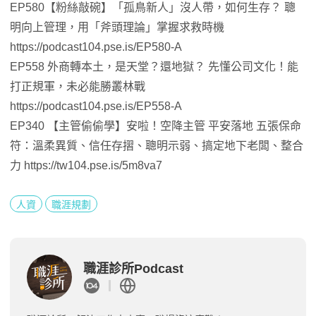
EP580【粉絲敲碗】「孤鳥新人」沒人帶，如何生存？ 聰
明向上管理，用「斧頭理論」掌握求救時機
https://podcast104.pse.is/EP580-A
EP558 外商轉本土，是天堂？還地獄？ 先懂公司文化！能
打正規軍，未必能勝叢林戰
https://podcast104.pse.is/EP558-A
EP340 【主管偷偷學】安啦！空降主管 平安落地 五張保命
符：溫柔異質、信任存摺、聰明示弱、搞定地下老闆、整合
力 https://tw104.pse.is/5m8va7
人資
職涯規劃
職涯診所Podcast