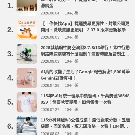
1.
滯納金
2026.08.04 ｜ 104小編
【工作快找App】捷運搜尋更彈性、封鎖公司更
2.
夠用、職缺資訊更透明｜3.37.0 版本更新教學
2026.08.03 ｜ 104小編
2026城鎮韌性防空演習8/7-8/13舉行！北中行動
3.
網路降速演練有什麼限制？演習時間及管制注意
事項整理
2026.08.03 ｜ 104小編
AI真的改變了生活？Google報告解密1,500萬筆
4.
Gemini對話真相！
2026.07.29 ｜ 104小編
115年5-6月統一發票中獎號碼，千萬獎號38548
5.
029！發票兌獎期限、如何領獎一次看
2026.07.27 ｜ 104小編
115分科測驗8/3公告成績！最低錄取分數、五標
6.
級距、回流名額、填志願攻略一次看｜104落點
分析
2026.08.03 ｜ 104小編