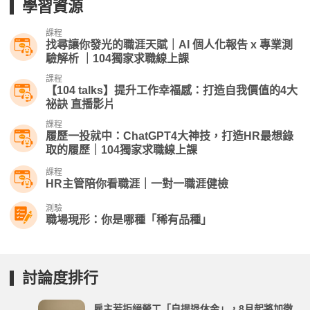
學習資源
課程
找尋讓你發光的職涯天賦｜AI 個人化報告 x 專業測
驗解析 ｜104獨家求職線上課
課程
【104 talks】提升工作幸福感：打造自我價值的4大
祕訣 直播影片
課程
履歷一投就中：ChatGPT4大神技，打造HR最想錄
取的履歷｜104獨家求職線上課
課程
HR主管陪你看職涯｜一對一職涯健檢
測驗
職場現形：你是哪種「稀有品種」
討論度排行
雇主若拒絕勞工「自提退休金」，8月起將加徵