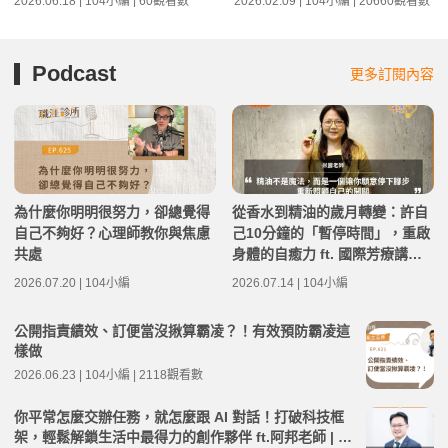
2026.06.18 | 104小編 | 60觀看數
2026.02.09 | 104小編 | 20660觀看數
Podcast
更多訂閱內容
為什麼你明明很努力，卻總覺得
從香水到精油的歲月轉變：許自
自己不夠好？心理師教你與焦慮
己10分鐘的「暫停時間」，重啟
共處
身體的自癒力 ft. 國際芳療講師
米露 | 高年級不打烊 x 用 AI 點
2026.07.20 | 104小編
2026.07.14 | 104小編
亮第二人生 EP281
公開指責績效、訂便當沒揪算霸凌？！有效預防霸凌這
樣做
2026.06.23 | 104小編 | 2118觀看數
你平常怎麼交辦任務，就怎麼跟 AI 對話！打破科技框
架，輕鬆解鎖生活中最得力的創作夥伴 ft.阿邦老師 | 高