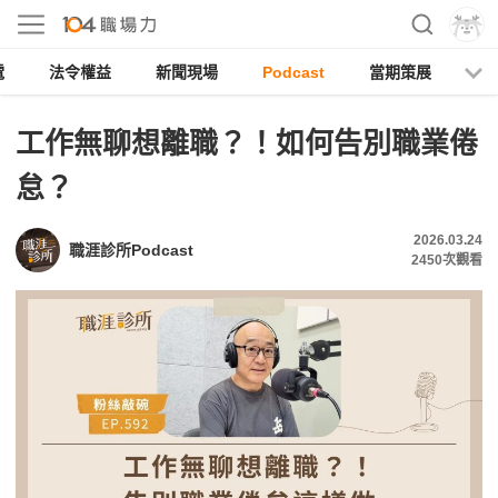
電
法令權益
新聞現場
Podcast
當期策展
工作無聊想離職？！如何告別職業倦
怠？
2026.03.24
職涯診所Podcast
2450
次觀看