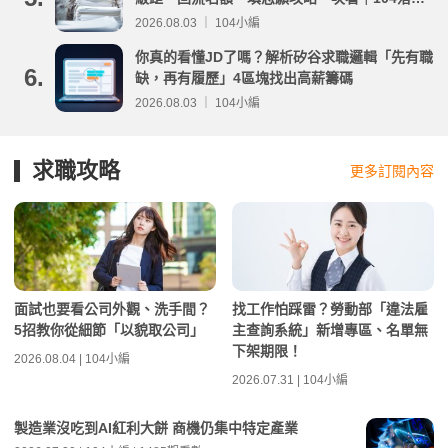
分析
2026.08.03 ｜ 104小編
你真的看懂JD了嗎？解析矽谷求職邏輯「先有職
6.
缺，再有履歷」4區塊找出高薪籌碼
2026.08.03 ｜ 104小編
求職攻略
更多訂閱內容
面試也要看公司外觀、洗手間？
找工作怕踩雷？勞動部「違法雇
5招教你從細節「以貌取公司」
主查詢系統」新增專區、名單無
下架期限！
2026.08.04 | 104小編
2026.07.31 | 104小編
製造業沒吃到AI紅利大餅 商機仍集中特定產業