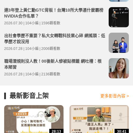
連3年登上黃仁勳GTC背板！台灣10所大學憑什麼霸榜
NVIDIA合作名單？
2026.07.30 | 104小編 | 1596觀看數
出社會學歷不重要？私大女轉戰科技業心碎 網搖頭：低
學歷才說沒用
2026.07.28 | 104小編 | 2006觀看數
職場潛規則沒人教！00後新人慘被貼標籤 網吐槽：根
本陋習
2026.07.28 | 104小編 | 2136觀看數
最新影音上架
更多影音內容 >
28:13
30:41