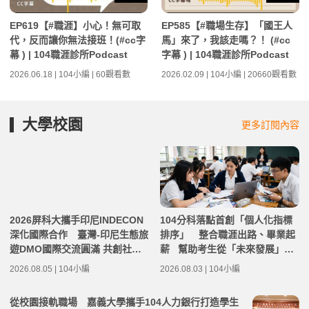
EP619【#職涯】小心！無可取
EP585【#職場生存】「國王人
代，反而讓你無法接班！(#cc字
馬」來了，我該走嗎？！ (#cc
幕 ) | 104職涯診所Podcast
字幕 ) | 104職涯診所Podcast
2026.06.18 | 104小編 | 60觀看數
2026.02.09 | 104小編 | 20660觀看數
大學校園
更多訂閱內容
2026屏科大攜手印尼INDECON
104分科落點首創「個人化指標
深化國際合作 臺灣-印尼生態旅
排序」 整合職涯出路、畢業起
遊DMO國際交流圓滿 共創社區
薪 幫助考生從「未來發展」選
永續發展新契機
填關鍵志願
2026.08.05 | 104小編
2026.08.03 | 104小編
從校園接軌職場 嘉義大學攜手104人力銀行打造學生