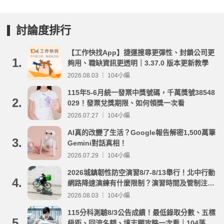
討論度排行
【工作快找App】捷運搜尋更彈性、封鎖公司更
1.
夠用、職缺資訊更透明｜3.37.0 版本更新教學
2026.08.03 ｜ 104小編
115年5-6月統一發票中獎號碼，千萬獎號38548
2.
029！發票兌獎期限、如何領獎一次看
2026.07.27 ｜ 104小編
AI真的改變了生活？Google報告解密1,500萬筆
3.
Gemini對話真相！
2026.07.29 ｜ 104小編
2026城鎮韌性防空演習8/7-8/13舉行！北中行動
4.
網路降速演練有什麼限制？演習時間及管制注意
事項整理
2026.08.03 ｜ 104小編
115分科測驗8/3公告成績！最低錄取分數、五標
5.
級距、回流名額、填志願攻略一次看｜104落點