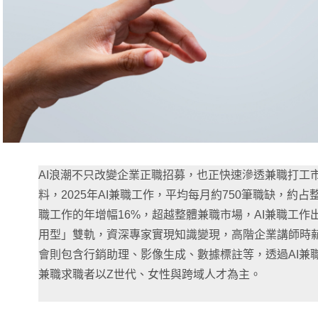
AI浪潮不只改變企業正職招募，也正快速滲透兼職打工
料，2025年AI兼職工作，平均每月約750筆職缺，約占整
職工作的年增幅16%，超越整體兼職市場，AI兼職工
用型」雙軌，資深專家實現知識變現，高階企業講師時薪上
會則包含行銷助理、影像生成、數據標註等，透過AI兼職
兼職求職者以Z世代、女性與跨域人才為主。