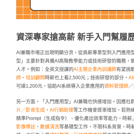
資深專家搶高薪 新手入門幫履
AI兼職市場正出現明顯分流，從高薪專業型到入門應用
型」主要針對具備AI高階教學能力或技術研發的職務，
人才。例如：全英文授課的
AI主題企業內訓講師
有望挑戰
師
、
培訓顧問
時薪也上看2,500元；技術研發的部分，
A
可達1,200元，協助AI系統導入企業應用的
資料管理師
／
另一方面，「入門應用型」AI兼職也快速增加。因應社
片／影音生成
、
AI行銷助理
等工作機會逐漸增加，若熟練
精準Prompt（生成指令）、優化產出效率等能力，時薪
影像標註
、
數據清洗
等基礎型工作，不限科系背景，時薪約