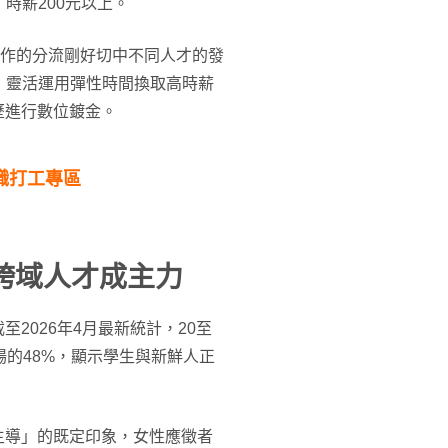
時薪200元以上。
工作的分流剛好切中不同人才的發
，靈活運用彈性時間換取高時薪
歷進行數位鍍金。
4兼職打工專區
跨域人才成主力
2026年4月最新統計，20至
場的48%，顯示學生與新鮮人正
主導」的既定印象，女性應徵者