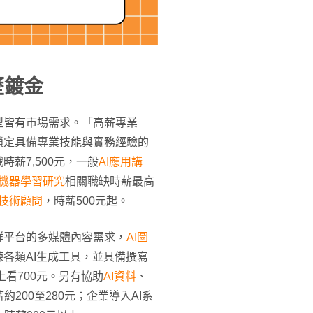
歷鍍金
型皆有市場需求。「高薪專業
鎖定具備專業技能與實務經驗的
時薪7,500元，一般
AI應用講
I機器學習研究
相關職缺時薪最高
技術顧問
，時薪500元起。
群平台的多媒體內容需求，
AI圖
各類AI生成工具，並具備撰寫
上看700元。另有協助
AI資料
、
200至280元；企業導入AI系