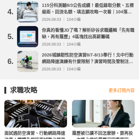
115分科測驗8/3公告成績！最低錄取分數、五標
4.
級距、回流名額、填志願攻略一次看｜104落點
分析
2026.08.03 ｜ 104小編
你真的看懂JD了嗎？解析矽谷求職邏輯「先有職
5.
缺，再有履歷」4區塊找出高薪籌碼
2026.08.03 ｜ 104小編
2026城鎮韌性防空演習8/7-8/13舉行！北中行動
6.
網路降速演練有什麼限制？演習時間及管制注意
事項整理
2026.08.03 ｜ 104小編
求職攻略
更多訂閱內容
面試遇防空演習、行動網路降速
履歷被已讀不回怎麼辦，要再投