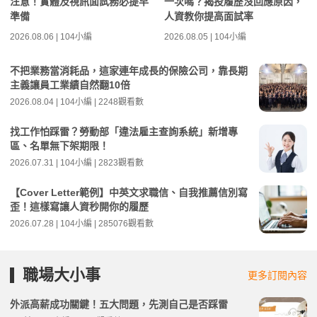
注意！實體及視訊面試務必提早
一次嗎？揭投履歷沒回應原因，
準備
人資教你提高面試率
2026.08.06 | 104小編
2026.08.05 | 104小編
不把業務當消耗品，這家連年成長的保險公司，靠長期
主義讓員工業績自然翻10倍
2026.08.04 | 104小編 | 2248觀看數
找工作怕踩雷？勞動部「違法雇主查詢系統」新增專
區、名單無下架期限！
2026.07.31 | 104小編 | 2823觀看數
【Cover Letter範例】中英文求職信、自我推薦信別寫
歪！這樣寫讓人資秒開你的履歷
2026.07.28 | 104小編 | 285076觀看數
職場大小事
更多訂閱內容
外派高薪成功關鍵！五大問題，先測自己是否踩雷