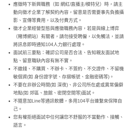
應徵時下新興職務（如 網紅/直播主/模特兒）時，請主
動向徵才企業了解契約內容，留意是否需要事先負擔攝
影、宣傳等費用，以及付費方式。
徵才企業經營型態與應徵職務內容，若是與線上博弈
（賭博網站）有關者，請勿接受聘僱，以免觸法，並請
將訊息即時通知104人力銀行處理。
面試前三要點：確認公司是否合法、告知親友面試地
點、留意職缺內容有無不實。
不繳錢、不購買、不辦卡、不簽約、不交證件、不留機
敏個資(如 身份證字號、存摺帳號、金融密碼等)。
不要在非辦公時間(如 深夜)、非公司所在處或異常偏僻
地點(如 郊區、旅館、密閉空間等)面試。
不隨意加Line等通訊軟體，多用104平台連繫來保障自
己。
您有權拒絕面試中任何讓您不舒服的不當動作、接觸、
語言。