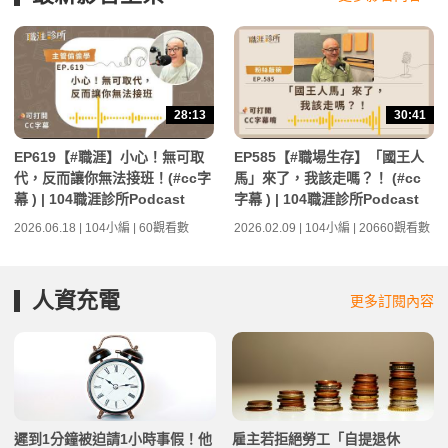
28:13
30:41
EP619【#職涯】小心！無可取
EP585【#職場生存】「國王人
代，反而讓你無法接班！(#cc字
馬」來了，我該走嗎？！ (#cc
幕 ) | 104職涯診所Podcast
字幕 ) | 104職涯診所Podcast
2026.06.18 | 104小編 | 60觀看數
2026.02.09 | 104小編 | 20660觀看數
人資充電
更多訂閱內容
遲到1分鐘被迫請1小時事假！他
雇主若拒絕勞工「自提退休