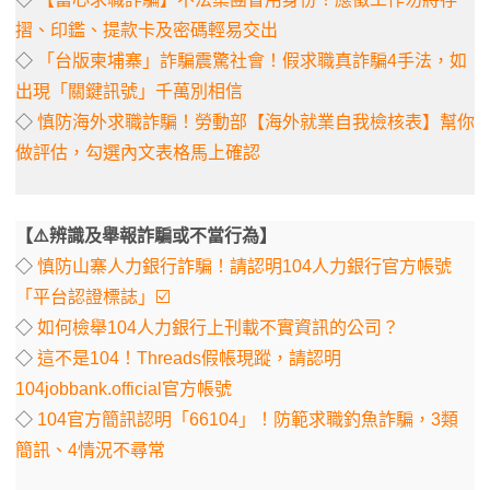
摺、印鑑、提款卡及密碼輕易交出
◇
「台版柬埔寨」詐騙震驚社會！假求職真詐騙4手法，如
出現「關鍵訊號」千萬別相信
◇
慎防海外求職詐騙！勞動部【海外就業自我檢核表】幫你
做評估，勾選內文表格馬上確認
【⚠️辨識及舉報詐騙或不當行為】
◇
慎防山寨人力銀行詐騙！請認明104人力銀行官方帳號
「平台認證標誌」☑️
◇
如何檢舉104人力銀行上刊載不實資訊的公司？
◇
這不是104！Threads假帳現蹤，請認明
104jobbank.official官方帳號
◇
104官方簡訊認明「66104」！防範求職釣魚詐騙，3類
簡訊、4情況不尋常