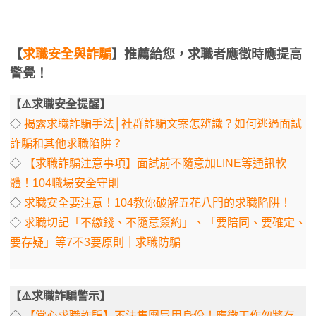
【
求職安全與詐騙
】推薦給您，求職者應徵時應提高
警覺！
【⚠️求職安全提醒】
◇
揭露求職詐騙手法│社群詐騙文案怎辨識？如何逃過面試
詐騙和其他求職陷阱？
◇
【求職詐騙注意事項】面試前不隨意加LINE等通訊軟
體！104職場安全守則
◇
求職安全要注意！104教你破解五花八門的求職陷阱！
◇
求職切記「不繳錢、不隨意簽約」、「要陪同、要確定、
要存疑」等7不3要原則｜求職防騙
【⚠️求職詐騙警示】
◇
【當心求職詐騙】不法集團冒用身份！應徵工作勿將存