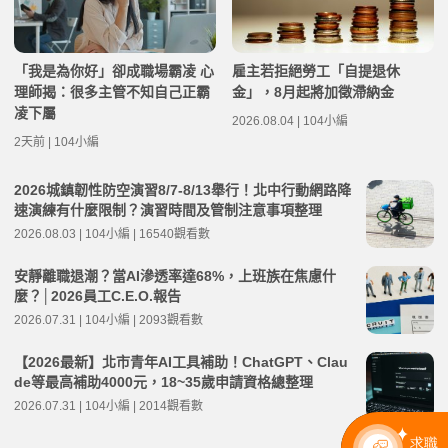
「我是為你好」卻成職場霸凌 心
雇主若拒絕勞工「自提退休
理師揭：很多主管不知自己正霸
金」，8月起將加徵滯納金
凌下屬
2026.08.04 | 104小編
2天前 | 104小編
2026城鎮韌性防空演習8/7-8/13舉行！北中行動網路降
速演練有什麼限制？演習時間及管制注意事項整理
2026.08.03 | 104小編 | 16540觀看數
安靜離職退潮？當AI滲透率達68%，上班族在焦慮什
麼？│2026員工C.E.O.報告
2026.07.31 | 104小編 | 2093觀看數
【2026最新】北市青年AI工具補助！ChatGPT、Clau
de等最高補助4000元，18~35歲申請資格總整理
2026.07.31 | 104小編 | 2014觀看數