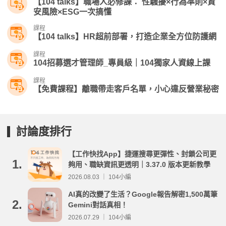
【104 talks】職場人必修課： 性騷擾×行為準則×資
安風險×ESG一次搞懂
課程
【104 talks】HR超前部署，打造企業全方位防護網
課程
104招募選才管理師_專員級｜104獨家人資線上課
課程
【免費課程】離職帶走客戶名單，小心違反營業秘密
討論度排行
【工作快找App】捷運搜尋更彈性、封鎖公司更
1.
夠用、職缺資訊更透明｜3.37.0 版本更新教學
2026.08.03 ｜ 104小編
AI真的改變了生活？Google報告解密1,500萬筆
2.
Gemini對話真相！
2026.07.29 ｜ 104小編