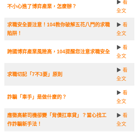
▶
看
不小心進了博弈產業，怎麼辦？
全文
求職安全要注意！104教你破解五花八門的求職
▶
看
陷阱！
全文
▶
看
跨國博弈產業風險高，104提醒您注意求職安全
全文
▶
看
求職切記「7不3要」原則
全文
▶
看
詐騙「車手」是做什麼的？
全文
應徵高薪司機卻變「背債扛車貸」？當心找工
▶
看
作詐騙新手法！
全文