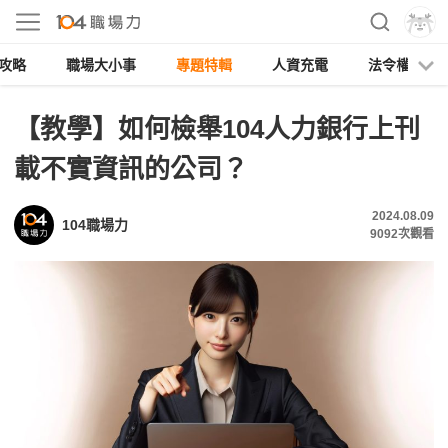
攻略
職場大小事
專題特輯
人資充電
法令權益
【教學】如何檢舉104人力銀行上刊
載不實資訊的公司？
2024.08.09
104職場力
9092
次觀看