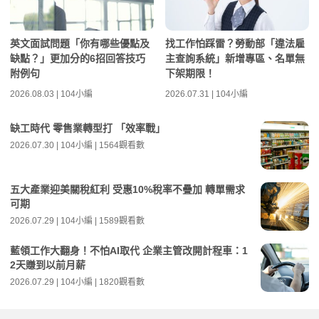
英文面試問題「你有哪些優點及
找工作怕踩雷？勞動部「違法雇
缺點？」更加分的6招回答技巧
主查詢系統」新增專區、名單無
附例句
下架期限！
2026.08.03 | 104小編
2026.07.31 | 104小編
缺工時代 零售業轉型打 「效率戰」
2026.07.30 | 104小編 | 1564觀看數
五大產業迎美關稅紅利 受惠10%稅率不疊加 轉單需求
可期
2026.07.29 | 104小編 | 1589觀看數
藍領工作大翻身！不怕AI取代 企業主管改開計程車：1
2天賺到以前月薪
2026.07.29 | 104小編 | 1820觀看數