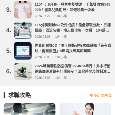
115年5-6月統一發票中獎號碼，千萬獎號38548
3.
029！發票兌獎期限、如何領獎一次看
2026.07.27 ｜ 104小編
115分科測驗8/3公告成績！最低錄取分數、五標
4.
級距、回流名額、填志願攻略一次看｜104落點
分析
2026.08.03 ｜ 104小編
你真的看懂JD了嗎？解析矽谷求職邏輯「先有職
5.
缺，再有履歷」4區塊找出高薪籌碼
2026.08.03 ｜ 104小編
2026城鎮韌性防空演習8/7-8/13舉行！北中行動
6.
網路降速演練有什麼限制？演習時間及管制注意
事項整理
2026.08.03 ｜ 104小編
求職攻略
更多訂閱內容