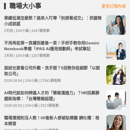
職場大小事
更多訂閱內容
業績低潮怎麼熬？過來人叮嚀「別想著成交」：把握微
小成就感
2天前 | 104小編 | 1047觀看數
不用再從第一頁讀到最後一頁！手把手教你用Gemini
Notebook準備「iPAS AI應用規劃師」考試筆記
2天前 | 104小編 | 1207觀看數
面試也要看公司外觀、洗手間？5招教你從細節「以貌
取公司」
2026.08.04 | 104小編 | 27841觀看數
AI時代該如何辨識人才的「簡報溝通力」？HR招募篩
選新指標：「台灣簡報認證」
2026.08.03 | 104小編 | 2017觀看數
職場潛規則沒人教！00後新人慘被貼標籤 網吐槽：根
本陋習