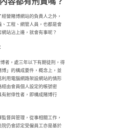
內容都有刑責嗎？
了經營賭博網站的負責人之外，
編、工程、網管人員，也都是會
弈網站沾上邊，就會有事呢？
：
賭博者，處三年以下有期徒刑，得
賭博」的構成要件，概念上，並
括利用電腦網路架設網站的情形
路經由會員個人設定的帳號密
具有射倖性者，即構成賭博行
揮監督與管理，從事相關工作，
法院仍會認定受僱員工亦是基於