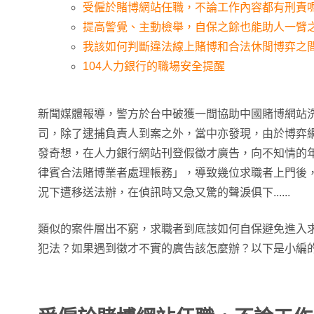
受僱於賭博網站任職，不論工作內容都有刑責
提高警覺、主動檢舉，自保之餘也能助人一臂
我該如何判斷違法線上賭博和合法休閒博弈之
104人力銀行的職場安全提醒
新聞媒體報導，警方於台中破獲一間協助中國賭博網站洗
司，除了逮捕負責人到案之外，當中亦發現，由於博弈
發奇想，在人力銀行網站刊登假徵才廣告，向不知情的
律賓合法賭博業者處理帳務」，導致幾位求職者上門後
況下遭移送法辦，在偵訊時又急又驚的聲淚俱下......
類似的案件層出不窮，求職者到底該如何自保避免進入
犯法？如果遇到徵才不實的廣告該怎麼辦？以下是小編