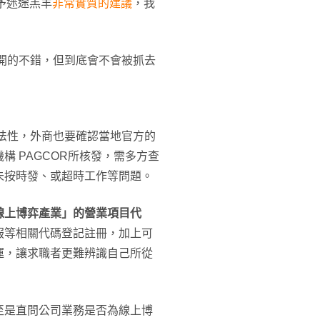
予迷途羔羊
非常實質的建議
，我
開的不錯，但到底會不會被抓去
法性，外商也要確認當地官方的
 PAGCOR所核發，需多方查
未按時發、或超時工作等問題。
線上博弈產業」的營業項目代
服等相關代碼登記註冊，加上可
運，讓求職者更難辨識自己所從
至是直問公司業務是否為線上博