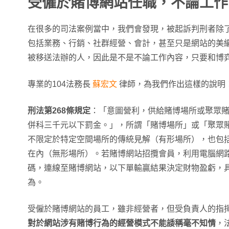
受僱於賭博網站任職，不論工作
在很多的司法案例當中，我們會發現，被起訴判刑者除
包括業務、行銷、社群經營、會計，甚至只是網站的美
被移送法辦的人，因此是不是不論工作內容，只要和博
專業的104法務長
蘇宏文
律師，為我們作出這樣的說明
刑法第268條規定
：「意圖營利，供給賭博場所或聚眾
併科三千元以下罰金。」，所謂「賭博場所」或「聚眾
不限定於特定空間場所的傳統見解（有形場所），也包
在內（無形場所）。若賭博網站招攬會員，利用電腦網
碼，連線至賭博網站，以下單輸贏結果決定財物盈虧，
為。
受僱於賭博網站的員工，雖非經營者，但受負責人的指
對於網站涉有賭博行為的經營模式不能諉稱毫不知情
，