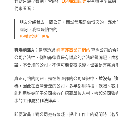
針對這類型案例，曾經在
104職涯診所
中有職場前輩給
們來看看：
朋友介紹我去一間公司，面試發現是做博奕的，薪水
關阿，我還是怕怕的。
104職涯診所 匿名
職場前輩A：
建議透過
經濟部商業司網站
查詢公司的合
公司合法性，例如菲律賓是有博弈的合法經營牌照，由機構
證。不合法的公司，不僅可能會被取締，也容易有薪資
真正可怕的問題，是在經濟部的公司登記中，
並沒有「
碼
，因此在臺灣營運的公司，多半都用科技、軟體、客
能利用好幾間子公司來各自招募單位人材、撐起公司營
事的工作屬於非法博弈。
即便當員工對公司抱有懷疑、提出工作上的疑問時（甚