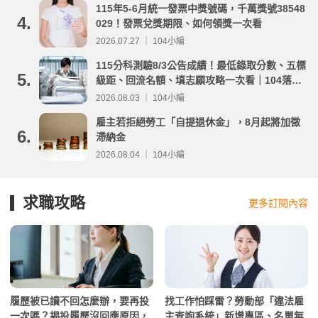
115年5-6月統一發票中獎號碼，千萬獎號38548
4.
029！發票兌獎期限、如何領獎一次看
2026.07.27 ｜ 104小編
115分科測驗8/3公告成績！最低錄取分數、五標
5.
級距、回流名額、填志願攻略一次看｜104落點
分析
2026.08.03 ｜ 104小編
雇主若拒絕勞工「自提退休金」，8月起將加徵
6.
滯納金
2026.08.04 ｜ 104小編
求職攻略
更多訂閱內容
履歷被已讀不回怎麼辦，要再投
找工作怕踩雷？勞動部「違法雇
一次嗎？揭投履歷沒回應原因，
主查詢系統」新增專區、名單無