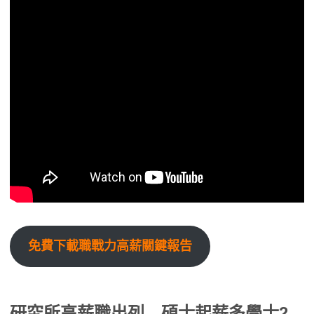
免費下載職戰力高薪關鍵報告
研究所高薪職出列 碩士起薪多學士2