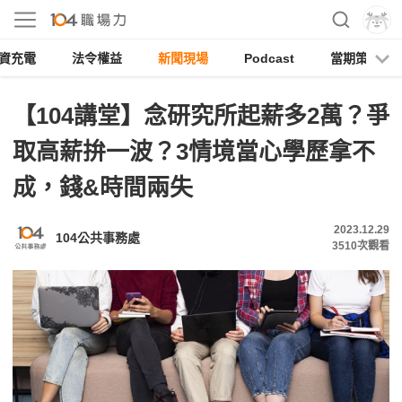
資充電
法令權益
新聞現場
Podcast
當期策展
【104講堂】念研究所起薪多2萬？爭
取高薪拚一波？3情境當心學歷拿不
成，錢&時間兩失
2023.12.29
104公共事務處
3510
次觀看