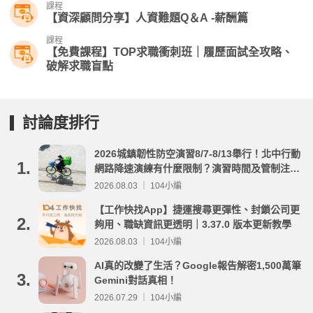
課程
【資深顧問分享】人資難題Q＆A -薪酬篇
課程
【免費課程】TOP求職衝刺班｜履歷面試全攻略、
破解求職盲點
討論度排行
2026城鎮韌性防空演習8/7-8/13舉行！北中行動
1.
網路降速演練有什麼限制？演習時間及管制注意
事項整理
2026.08.03 ｜ 104小編
【工作快找App】捷運搜尋更彈性、封鎖公司更
2.
夠用、職缺資訊更透明｜3.37.0 版本更新教學
2026.08.03 ｜ 104小編
AI真的改變了生活？Google報告解密1,500萬筆
3.
Gemini對話真相！
2026.07.29 ｜ 104小編