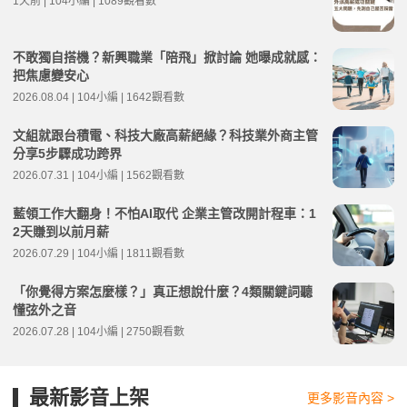
1天前 | 104小編 | 1089觀看數
不敢獨自搭機？新興職業「陪飛」掀討論 她曝成就感：
把焦慮變安心
2026.08.04 | 104小編 | 1642觀看數
文組就跟台積電、科技大廠高薪絕緣？科技業外商主管
分享5步驟成功跨界
2026.07.31 | 104小編 | 1562觀看數
藍領工作大翻身！不怕AI取代 企業主管改開計程車：1
2天賺到以前月薪
2026.07.29 | 104小編 | 1811觀看數
「你覺得方案怎麼樣？」真正想說什麼？4類關鍵詞聽
懂弦外之音
2026.07.28 | 104小編 | 2750觀看數
最新影音上架
更多影音內容 >